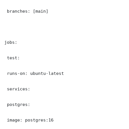
 branches: [main]

jobs:

 test:

 runs-on: ubuntu-latest

 services:

 postgres:

 image: postgres:16
