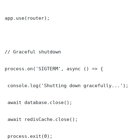
app.use(router);

// Graceful shutdown

process.on('SIGTERM', async () => {

 console.log('Shutting down gracefully...');

 await database.close();

 await redisCache.close();

 process.exit(0);
