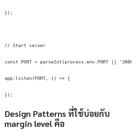
});

// Start server

const PORT = parseInt(process.env.PORT || '3000')
app.listen(PORT, () => {

});
Design Patterns ที่ใช้บ่อยกับ
margin level คือ