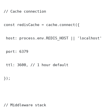
// Cache connection

const redisCache = cache.connect({

 host: process.env.REDIS_HOST || 'localhost'

 port: 6379

 ttl: 3600, // 1 hour default

});

// Middleware stack
