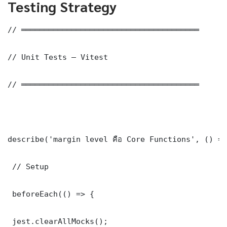
Testing Strategy
// ═══════════════════════════════════════

// Unit Tests — Vitest

// ═══════════════════════════════════════

describe('margin level คือ Core Functions', () =>
 // Setup

 beforeEach(() => {

 jest.clearAllMocks();
