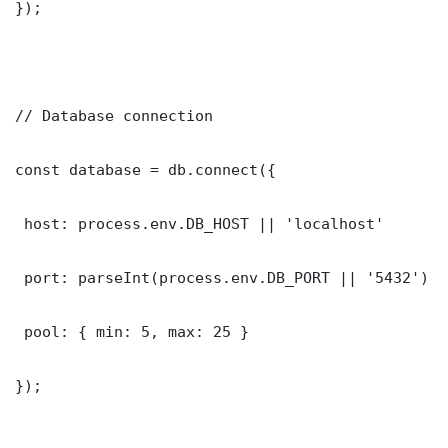
});

// Database connection

const database = db.connect({

 host: process.env.DB_HOST || 'localhost'

 port: parseInt(process.env.DB_PORT || '5432')

 pool: { min: 5, max: 25 }

});
