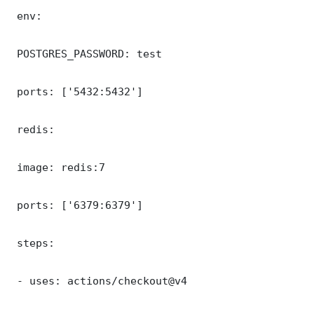
 env:

 POSTGRES_PASSWORD: test

 ports: ['5432:5432']

 redis:

 image: redis:7

 ports: ['6379:6379']

 steps:

 - uses: actions/checkout@v4
