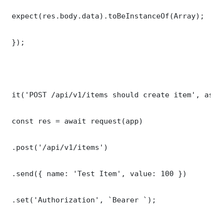
 expect(res.body.data).toBeInstanceOf(Array);

 });

 it('POST /api/v1/items should create item', asy
 const res = await request(app)

 .post('/api/v1/items')

 .send({ name: 'Test Item', value: 100 })

 .set('Authorization', `Bearer `);
