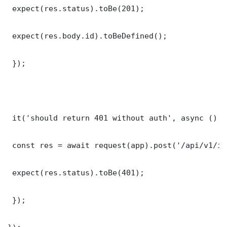
 expect(res.status).toBe(201);

 expect(res.body.id).toBeDefined();

 });

 it('should return 401 without auth', async () =>
 const res = await request(app).post('/api/v1/it
 expect(res.status).toBe(401);

 });
