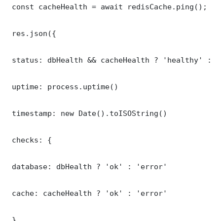
 const cacheHealth = await redisCache.ping();

 res.json({

 status: dbHealth && cacheHealth ? 'healthy' : '
 uptime: process.uptime()

 timestamp: new Date().toISOString()

 checks: {

 database: dbHealth ? 'ok' : 'error'

 cache: cacheHealth ? 'ok' : 'error'

 }
