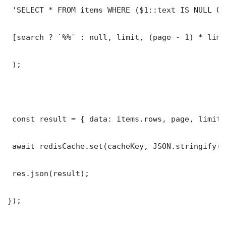
 'SELECT * FROM items WHERE ($1::text IS NULL OR
 [search ? `%%` : null, limit, (page - 1) * limit
 );

 const result = { data: items.rows, page, limit,
 await redisCache.set(cacheKey, JSON.stringify(r
 res.json(result);

});
