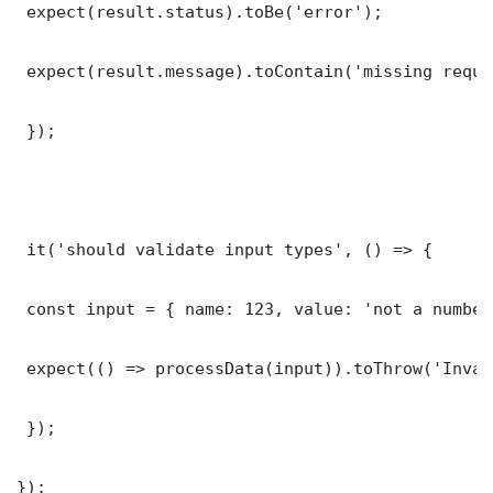
 expect(result.status).toBe('error');

 expect(result.message).toContain('missing requi
 });

 it('should validate input types', () => {

 const input = { name: 123, value: 'not a number'
 expect(() => processData(input)).toThrow('Inval
 });

});
