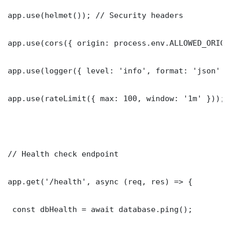
app.use(helmet()); // Security headers

app.use(cors({ origin: process.env.ALLOWED_ORIGI
app.use(logger({ level: 'info', format: 'json' })
app.use(rateLimit({ max: 100, window: '1m' }));

// Health check endpoint

app.get('/health', async (req, res) => {

 const dbHealth = await database.ping();
