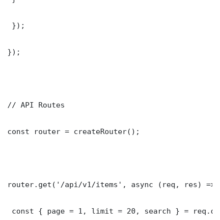
 });

});

// API Routes

const router = createRouter();

router.get('/api/v1/items', async (req, res) => {
 const { page = 1, limit = 20, search } = req.que