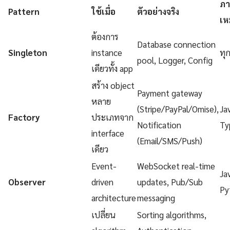
ภา
Pattern
ใช้เมื่อ
ตัวอย่างจริง
เห
ต้องการ
Database connection
Singleton
instance
ทุ
pool, Logger, Config
เดียวทั้ง app
สร้าง object
Payment gateway
หลาย
(Stripe/PayPal/Omise),
Ja
Factory
ประเภทจาก
Notification
Ty
interface
(Email/SMS/Push)
เดียว
Event-
WebSocket real-time
Ja
Observer
driven
updates, Pub/Sub
Py
architecture
messaging
เปลี่ยน
Sorting algorithms,