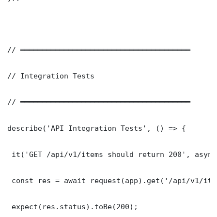
// ═══════════════════════════════════════

// Integration Tests

// ═══════════════════════════════════════

describe('API Integration Tests', () => {

 it('GET /api/v1/items should return 200', async
 const res = await request(app).get('/api/v1/item
 expect(res.status).toBe(200);
