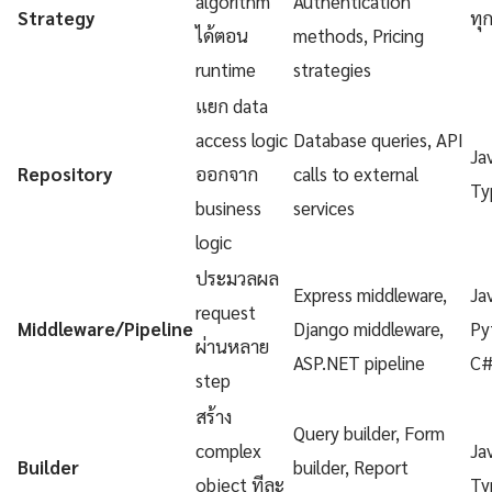
algorithm
Authentication
Strategy
ทุ
ได้ตอน
methods, Pricing
runtime
strategies
แยก data
access logic
Database queries, API
Ja
Repository
ออกจาก
calls to external
Ty
business
services
logic
ประมวลผล
Express middleware,
Ja
request
Middleware/Pipeline
Django middleware,
Py
ผ่านหลาย
ASP.NET pipeline
C
step
สร้าง
Query builder, Form
complex
Ja
Builder
builder, Report
object ทีละ
Ty