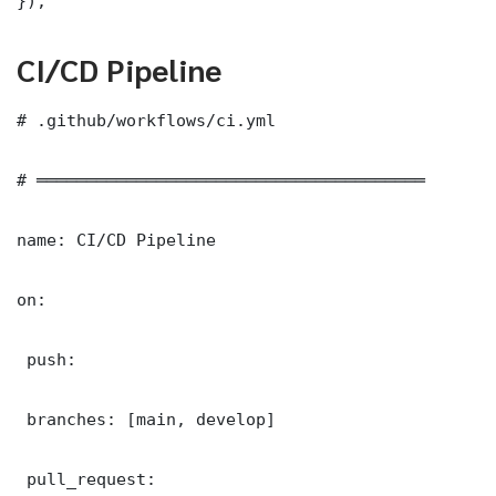
});
CI/CD Pipeline
# .github/workflows/ci.yml

# ═══════════════════════════════════════

name: CI/CD Pipeline

on:

 push:

 branches: [main, develop]

 pull_request:
