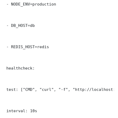
 - NODE_ENV=production

 - DB_HOST=db

 - REDIS_HOST=redis

 healthcheck:

 test: ["CMD", "curl", "-f", "http://localhost:8
 interval: 10s
