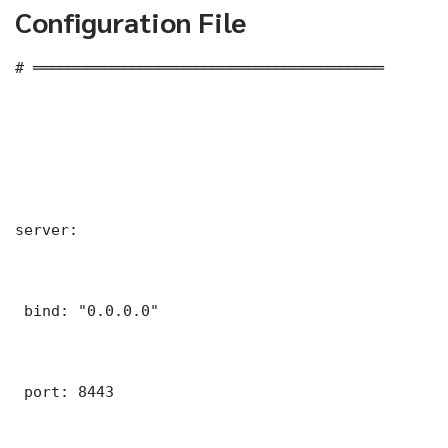
Configuration File
# ═══════════════════════════════════════

server:

 bind: "0.0.0.0"

 port: 8443
