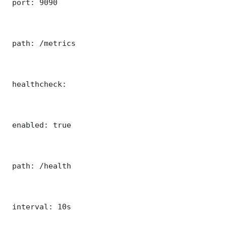
 port: 9090

 path: /metrics

 healthcheck:

 enabled: true

 path: /health

 interval: 10s