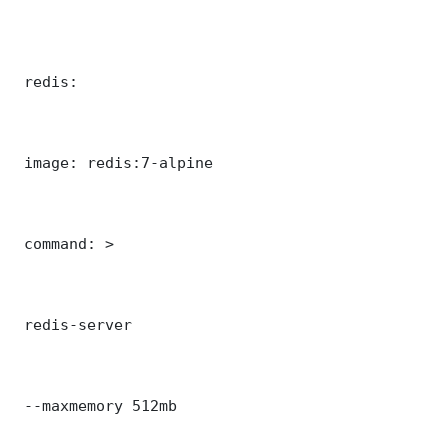
 redis:

 image: redis:7-alpine

 command: >

 redis-server

 --maxmemory 512mb
