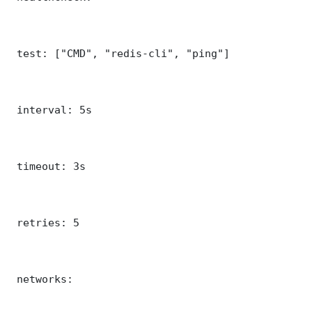
 test: ["CMD", "redis-cli", "ping"]

 interval: 5s

 timeout: 3s

 retries: 5

 networks:
