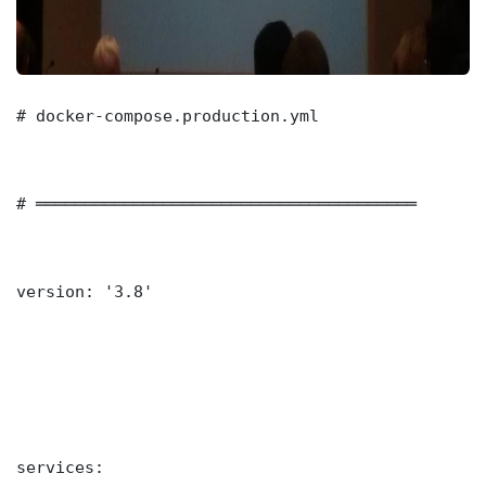
# docker-compose.production.yml

# ═══════════════════════════════════════

version: '3.8'

services:
