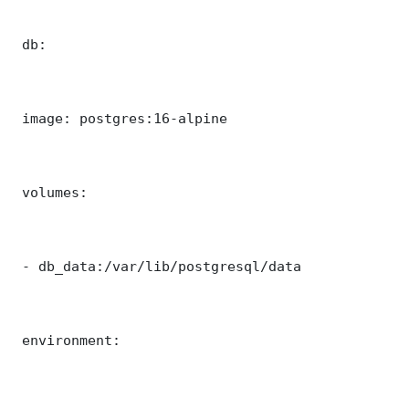
 db:

 image: postgres:16-alpine

 volumes:

 - db_data:/var/lib/postgresql/data

 environment:
