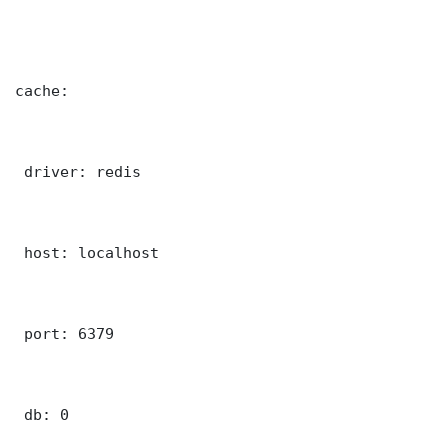
cache:

 driver: redis

 host: localhost

 port: 6379

 db: 0
