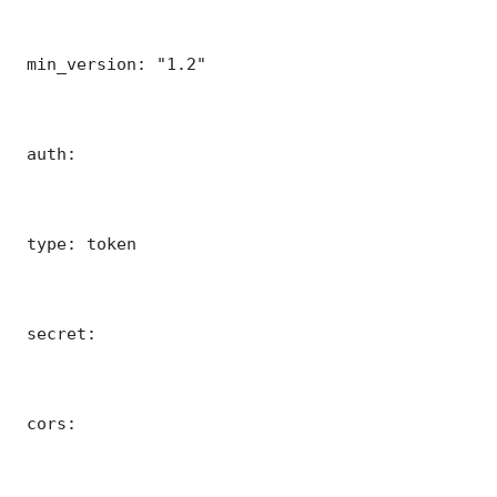
 min_version: "1.2"

 auth:

 type: token

 secret: 

 cors:
