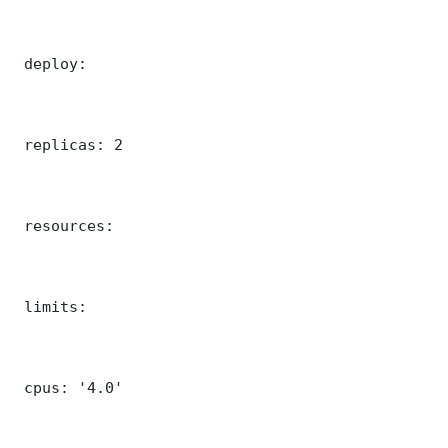
 deploy:

 replicas: 2

 resources:

 limits:

 cpus: '4.0'
