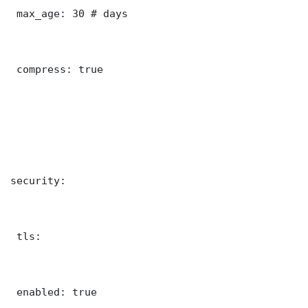
 max_age: 30 # days

 compress: true

security:

 tls:

 enabled: true
