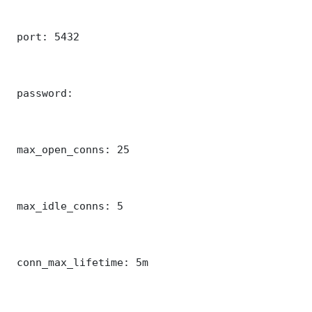
 port: 5432

 password: 

 max_open_conns: 25

 max_idle_conns: 5

 conn_max_lifetime: 5m
