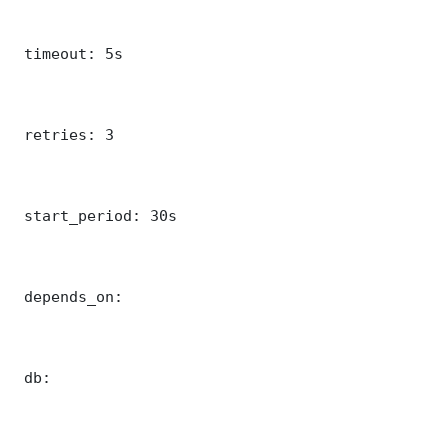
 timeout: 5s

 retries: 3

 start_period: 30s

 depends_on:

 db:
