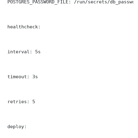
 POSTGRES_PASSWORD_FILE: /run/secrets/db_password
 healthcheck:

 interval: 5s

 timeout: 3s

 retries: 5

 deploy:
