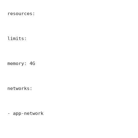
 resources:

 limits:

 memory: 4G

 networks:

 - app-network
