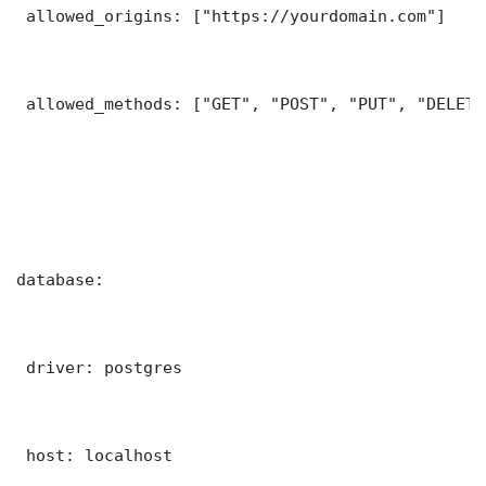
 allowed_origins: ["https://yourdomain.com"]

 allowed_methods: ["GET", "POST", "PUT", "DELETE"
database:

 driver: postgres

 host: localhost
