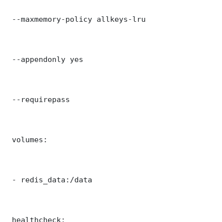
 --maxmemory-policy allkeys-lru

 --appendonly yes

 --requirepass 

 volumes:

 - redis_data:/data

 healthcheck:
