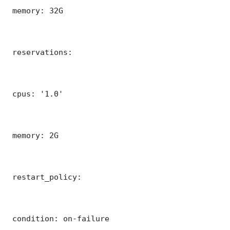
 memory: 32G

 reservations:

 cpus: '1.0'

 memory: 2G

 restart_policy:

 condition: on-failure
