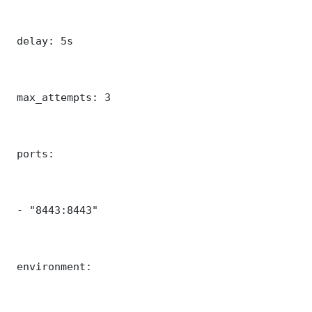
 delay: 5s

 max_attempts: 3

 ports:

 - "8443:8443"

 environment:
