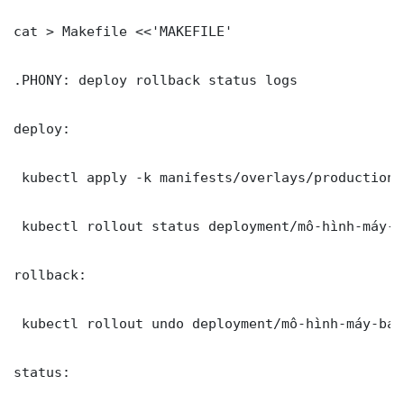
cat > Makefile <<'MAKEFILE'

.PHONY: deploy rollback status logs

deploy:

 kubectl apply -k manifests/overlays/production/

 kubectl rollout status deployment/mô-hình-máy-b
rollback:

 kubectl rollout undo deployment/mô-hình-máy-bay
status:
