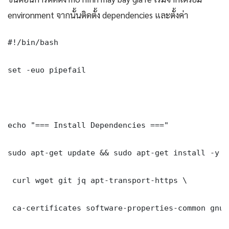
environment จากนั้นติดตั้ง dependencies และตั้งค่า
#!/bin/bash

set -euo pipefail

echo "=== Install Dependencies ==="

sudo apt-get update && sudo apt-get install -y \

 curl wget git jq apt-transport-https \

 ca-certificates software-properties-common gnupg