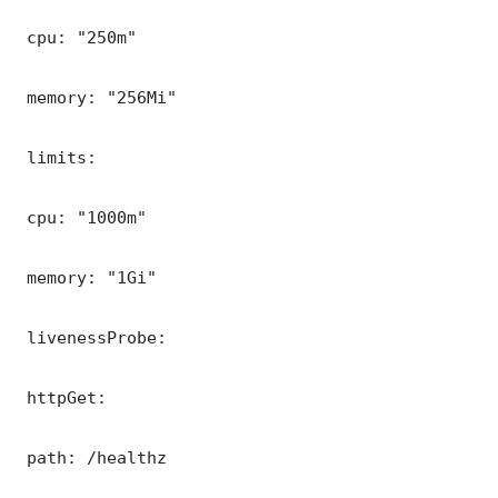
 cpu: "250m"

 memory: "256Mi"

 limits:

 cpu: "1000m"

 memory: "1Gi"

 livenessProbe:

 httpGet:

 path: /healthz
