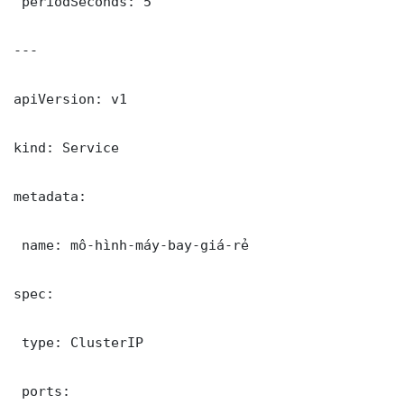
 periodSeconds: 5

---

apiVersion: v1

kind: Service

metadata:

 name: mô-hình-máy-bay-giá-rẻ

spec:

 type: ClusterIP

 ports:
