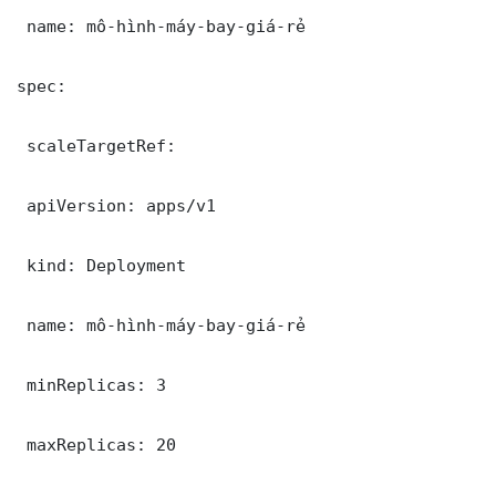
 name: mô-hình-máy-bay-giá-rẻ

spec:

 scaleTargetRef:

 apiVersion: apps/v1

 kind: Deployment

 name: mô-hình-máy-bay-giá-rẻ

 minReplicas: 3

 maxReplicas: 20
