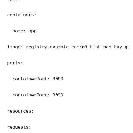
 containers:

 - name: app

 image: registry.example.com/mô-hình-máy-bay-giá
 ports:

 - containerPort: 8080

 - containerPort: 9090

 resources:

 requests:
