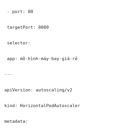
 - port: 80

 targetPort: 8080

 selector:

 app: mô-hình-máy-bay-giá-rẻ

---

apiVersion: autoscaling/v2

kind: HorizontalPodAutoscaler

metadata:
