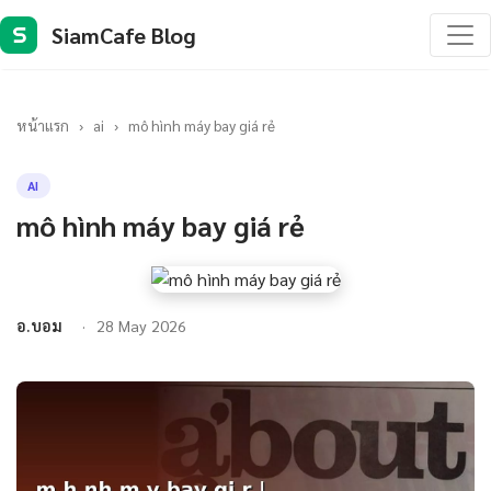
SiamCafe Blog
S
หน้าแรก
›
ai
›
mô hình máy bay giá rẻ
AI
mô hình máy bay giá rẻ
อ.บอม
28 May 2026