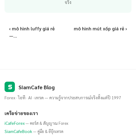
จริง
‹ mô hình luffy giá rẻ
mô hình mút xốp giá rẻ ›
—...
S
SiamCafe Blog
Forex · ไอที · AI · เทรด — ความรู้จากประสบการณ์จริงตั้งแต่ปี 1997
เครือข่ายของเรา
iCafeForex
— คอร์ส & สัญญาณ Forex
SiamCafeBook
— คู่มือ & อีบุ๊กเทรด