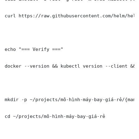
curl https://raw.githubusercontent.com/helm/helm
echo "=== Verify ==="

docker --version && kubectl version --client && 
mkdir -p ~/projects/mô-hình-máy-bay-giá-rẻ/{mani
cd ~/projects/mô-hình-máy-bay-giá-rẻ
