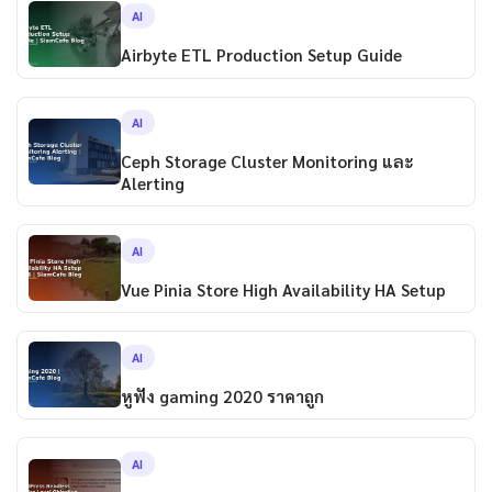
AI
Airbyte ETL Production Setup Guide
AI
Ceph Storage Cluster Monitoring และ
Alerting
AI
Vue Pinia Store High Availability HA Setup
AI
หูฟัง gaming 2020 ราคาถูก
AI