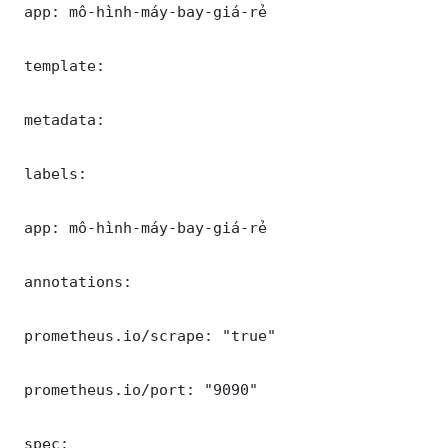
 app: mô-hình-máy-bay-giá-rẻ

 template:

 metadata:

 labels:

 app: mô-hình-máy-bay-giá-rẻ

 annotations:

 prometheus.io/scrape: "true"

 prometheus.io/port: "9090"

 spec:
