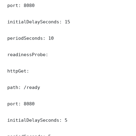
 port: 8080

 initialDelaySeconds: 15

 periodSeconds: 10

 readinessProbe:

 httpGet:

 path: /ready

 port: 8080

 initialDelaySeconds: 5
