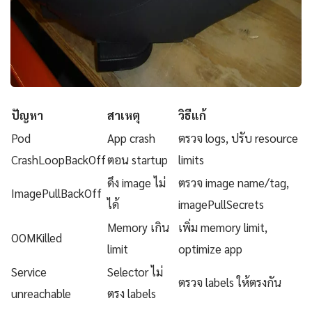
ปัญหา
สาเหตุ
วิธีแก้
Pod
App crash
ตรวจ logs, ปรับ resource
CrashLoopBackOff
ตอน startup
limits
ดึง image ไม่
ตรวจ image name/tag,
ImagePullBackOff
ได้
imagePullSecrets
Memory เกิน
เพิ่ม memory limit,
OOMKilled
limit
optimize app
Service
Selector ไม่
ตรวจ labels ให้ตรงกัน
unreachable
ตรง labels