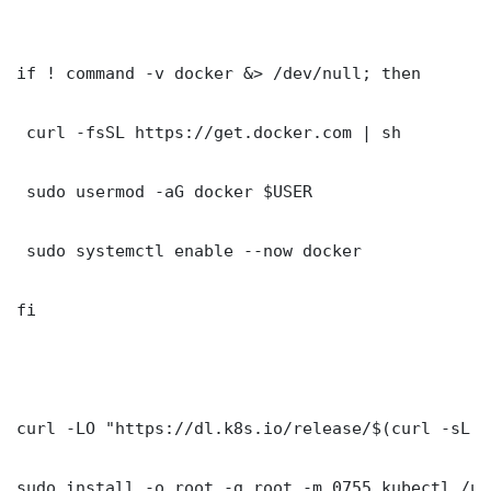
if ! command -v docker &> /dev/null; then

 curl -fsSL https://get.docker.com | sh

 sudo usermod -aG docker $USER

 sudo systemctl enable --now docker

fi

curl -LO "https://dl.k8s.io/release/$(curl -sL h
sudo install -o root -g root -m 0755 kubectl /us