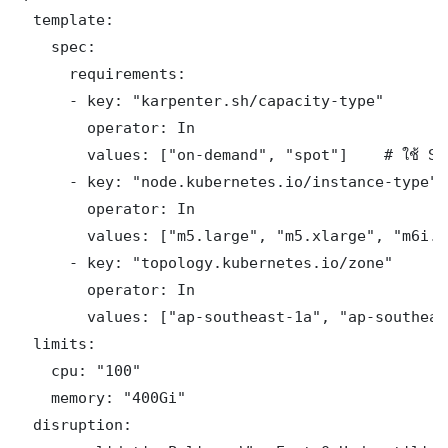
  template:

    spec:

      requirements:

      - key: "karpenter.sh/capacity-type"

        operator: In

        values: ["on-demand", "spot"]    # ใช้ Spot
      - key: "node.kubernetes.io/instance-type"

        operator: In

        values: ["m5.large", "m5.xlarge", "m6i.l
      - key: "topology.kubernetes.io/zone"

        operator: In

        values: ["ap-southeast-1a", "ap-southeast
  limits:

    cpu: "100"

    memory: "400Gi"

  disruption:
