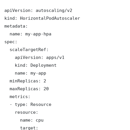
apiVersion: autoscaling/v2

kind: HorizontalPodAutoscaler

metadata:

  name: my-app-hpa

spec:

  scaleTargetRef:

    apiVersion: apps/v1

    kind: Deployment

    name: my-app

  minReplicas: 2

  maxReplicas: 20

  metrics:

  - type: Resource

    resource:

      name: cpu

      target:
