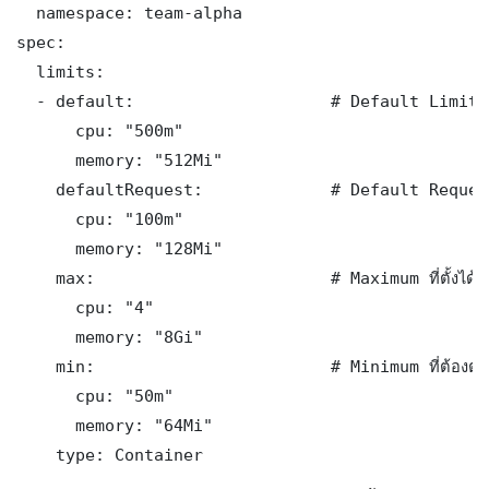
  namespace: team-alpha

spec:

  limits:

  - default:                    # Default Limits

      cpu: "500m"

      memory: "512Mi"

    defaultRequest:             # Default Request
      cpu: "100m"

      memory: "128Mi"

    max:                        # Maximum ที่ตั้งได้

      cpu: "4"

      memory: "8Gi"

    min:                        # Minimum ที่ต้องตั้ง

      cpu: "50m"

      memory: "64Mi"

    type: Container