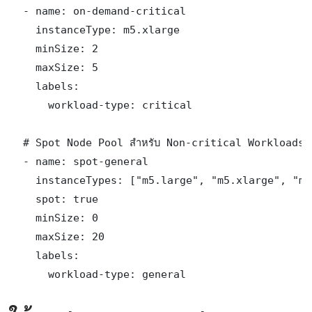
  - name: on-demand-critical

    instanceType: m5.xlarge

    minSize: 2

    maxSize: 5

    labels:

      workload-type: critical

  # Spot Node Pool สำหรับ Non-critical Workloads

  - name: spot-general

    instanceTypes: ["m5.large", "m5.xlarge", "m6
    spot: true

    minSize: 0

    maxSize: 20

    labels:

      workload-type: general