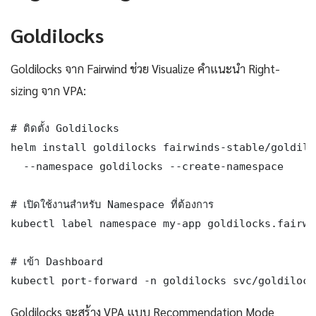
Goldilocks
Goldilocks จาก Fairwind ช่วย Visualize คำแนะนำ Right-
sizing จาก VPA:
# ติดตั้ง Goldilocks

helm install goldilocks fairwinds-stable/goldiloc
  --namespace goldilocks --create-namespace

# เปิดใช้งานสำหรับ Namespace ที่ต้องการ

kubectl label namespace my-app goldilocks.fairwi
# เข้า Dashboard

kubectl port-forward -n goldilocks svc/goldilock
Goldilocks จะสร้าง VPA แบบ Recommendation Mode