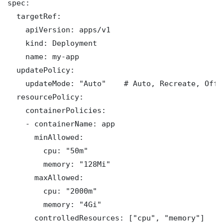
spec:

  targetRef:

    apiVersion: apps/v1

    kind: Deployment

    name: my-app

  updatePolicy:

    updateMode: "Auto"    # Auto, Recreate, Off

  resourcePolicy:

    containerPolicies:

    - containerName: app

      minAllowed:

        cpu: "50m"

        memory: "128Mi"

      maxAllowed:

        cpu: "2000m"

        memory: "4Gi"

      controlledResources: ["cpu", "memory"]