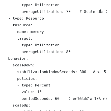
        type: Utilization

        averageUtilization: 70    # Scale เมื่อ CPU
  - type: Resource

    resource:

      name: memory

      target:

        type: Utilization

        averageUtilization: 80

  behavior:

    scaleDown:

      stabilizationWindowSeconds: 300   # รอ 5 นาท
      policies:

      - type: Percent

        value: 10

        periodSeconds: 60    # ลดได้ไม่เกิน 10% ต่อนาท
    scaleUp:
