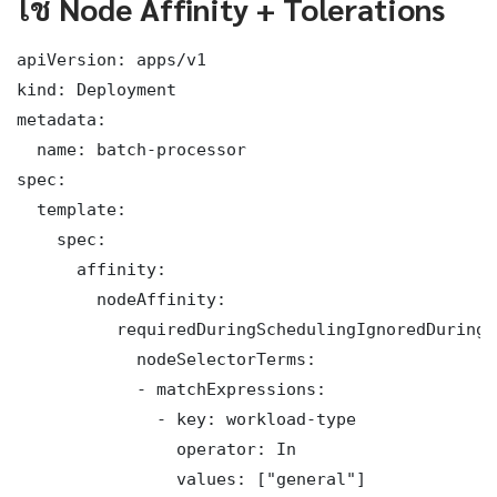
ใช้ Node Affinity + Tolerations
apiVersion: apps/v1

kind: Deployment

metadata:

  name: batch-processor

spec:

  template:

    spec:

      affinity:

        nodeAffinity:

          requiredDuringSchedulingIgnoredDuringE
            nodeSelectorTerms:

            - matchExpressions:

              - key: workload-type

                operator: In

                values: ["general"]
