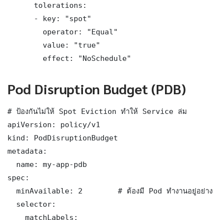
      tolerations:

      - key: "spot"

        operator: "Equal"

        value: "true"

        effect: "NoSchedule"
Pod Disruption Budget (PDB)
# ป้องกันไม่ให้ Spot Eviction ทำให้ Service ล่ม

apiVersion: policy/v1

kind: PodDisruptionBudget

metadata:

  name: my-app-pdb

spec:

  minAvailable: 2        # ต้องมี Pod ทำงานอยู่อย่างน้อ
  selector:

    matchLabels:
