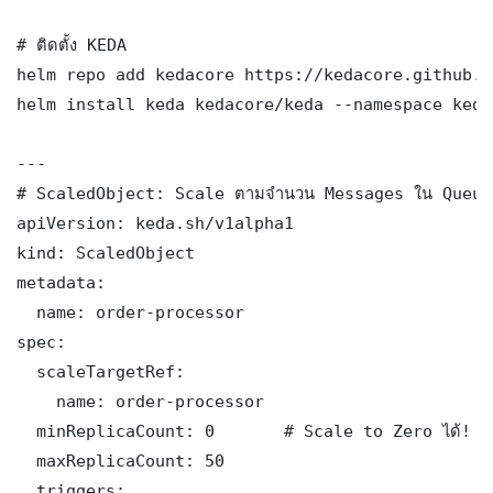
# ติดตั้ง KEDA

helm repo add kedacore https://kedacore.github.i
helm install keda kedacore/keda --namespace keda
---

# ScaledObject: Scale ตามจำนวน Messages ใน Queue

apiVersion: keda.sh/v1alpha1

kind: ScaledObject

metadata:

  name: order-processor

spec:

  scaleTargetRef:

    name: order-processor

  minReplicaCount: 0       # Scale to Zero ได้!

  maxReplicaCount: 50

  triggers:
