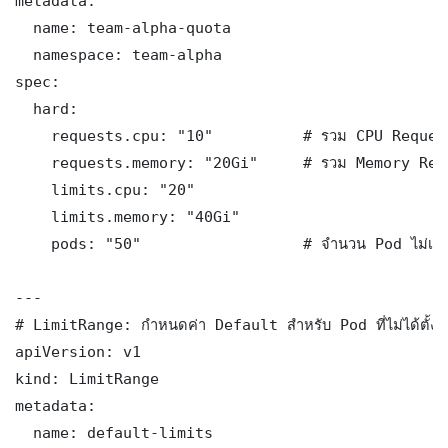
metadata:

  name: team-alpha-quota

  namespace: team-alpha

spec:

  hard:

    requests.cpu: "10"          # รวม CPU Request 
    requests.memory: "20Gi"     # รวม Memory Reque
    limits.cpu: "20"

    limits.memory: "40Gi"

    pods: "50"                  # จำนวน Pod ไม่เกิน
---

# LimitRange: กำหนดค่า Default สำหรับ Pod ที่ไม่ได้ตั้ง

apiVersion: v1

kind: LimitRange

metadata:

  name: default-limits
