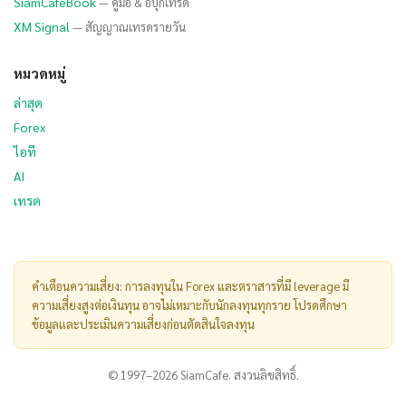
SiamCafeBook
— คู่มือ & อีบุ๊กเทรด
XM Signal
— สัญญาณเทรดรายวัน
หมวดหมู่
ล่าสุด
Forex
ไอที
AI
เทรด
คำเตือนความเสี่ยง: การลงทุนใน Forex และตราสารที่มี leverage มี
ความเสี่ยงสูงต่อเงินทุน อาจไม่เหมาะกับนักลงทุนทุกราย โปรดศึกษา
ข้อมูลและประเมินความเสี่ยงก่อนตัดสินใจลงทุน
© 1997–2026 SiamCafe. สงวนลิขสิทธิ์.