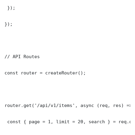
 });

});

// API Routes

const router = createRouter();

router.get('/api/v1/items', async (req, res) => {
 const { page = 1, limit = 20, search } = req.que