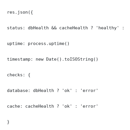
 res.json({

 status: dbHealth && cacheHealth ? 'healthy' : '
 uptime: process.uptime()

 timestamp: new Date().toISOString()

 checks: {

 database: dbHealth ? 'ok' : 'error'

 cache: cacheHealth ? 'ok' : 'error'

 }
