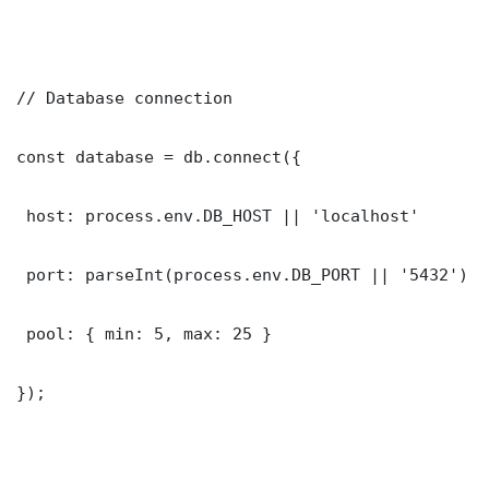
// Database connection

const database = db.connect({

 host: process.env.DB_HOST || 'localhost'

 port: parseInt(process.env.DB_PORT || '5432')

 pool: { min: 5, max: 25 }

});
