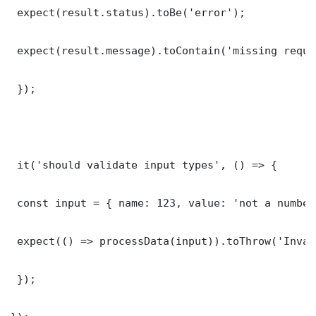
 expect(result.status).toBe('error');

 expect(result.message).toContain('missing requi
 });

 it('should validate input types', () => {

 const input = { name: 123, value: 'not a number'
 expect(() => processData(input)).toThrow('Inval
 });
