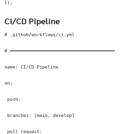
});
CI/CD Pipeline
# .github/workflows/ci.yml

# ═══════════════════════════════════════

name: CI/CD Pipeline

on:

 push:

 branches: [main, develop]

 pull_request:
