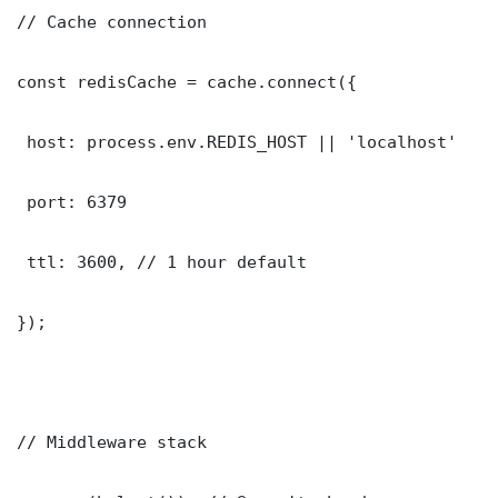
// Cache connection

const redisCache = cache.connect({

 host: process.env.REDIS_HOST || 'localhost'

 port: 6379

 ttl: 3600, // 1 hour default

});

// Middleware stack
