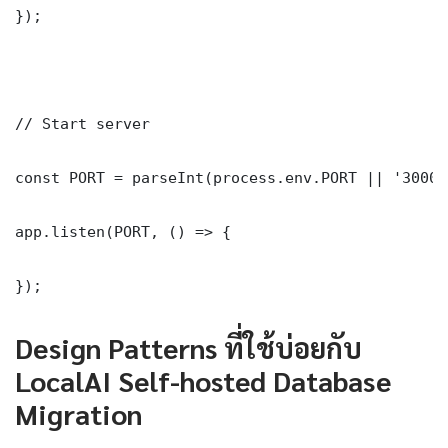
});

// Start server

const PORT = parseInt(process.env.PORT || '3000')
app.listen(PORT, () => {

});
Design Patterns ที่ใช้บ่อยกับ
LocalAI Self-hosted Database
Migration