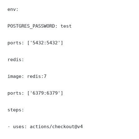
 env:

 POSTGRES_PASSWORD: test

 ports: ['5432:5432']

 redis:

 image: redis:7

 ports: ['6379:6379']

 steps:

 - uses: actions/checkout@v4
