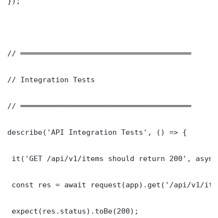
});

// ═══════════════════════════════════════

// Integration Tests

// ═══════════════════════════════════════

describe('API Integration Tests', () => {

 it('GET /api/v1/items should return 200', async
 const res = await request(app).get('/api/v1/item
 expect(res.status).toBe(200);
