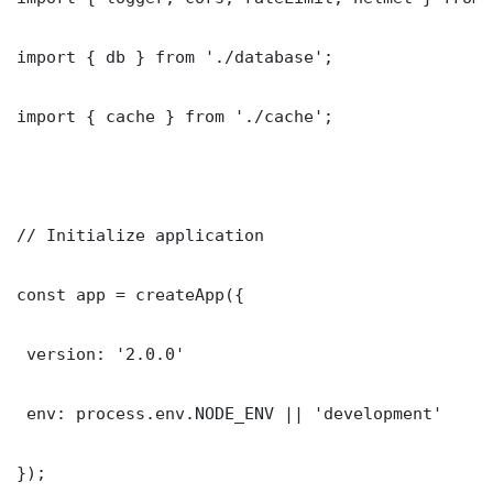
import { db } from './database';

import { cache } from './cache';

// Initialize application

const app = createApp({

 version: '2.0.0'

 env: process.env.NODE_ENV || 'development'

});
