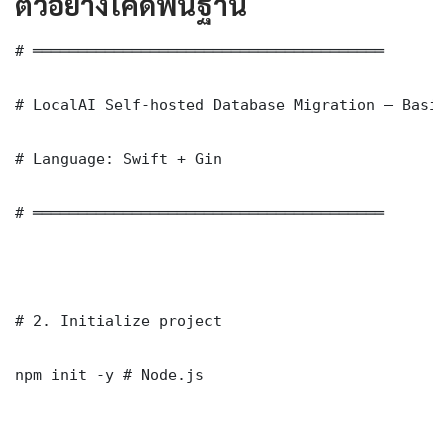
ตัวอย่างโค้ดพื้นฐาน
# ═══════════════════════════════════════

# LocalAI Self-hosted Database Migration — Basic
# Language: Swift + Gin

# ═══════════════════════════════════════

# 2. Initialize project

npm init -y # Node.js
