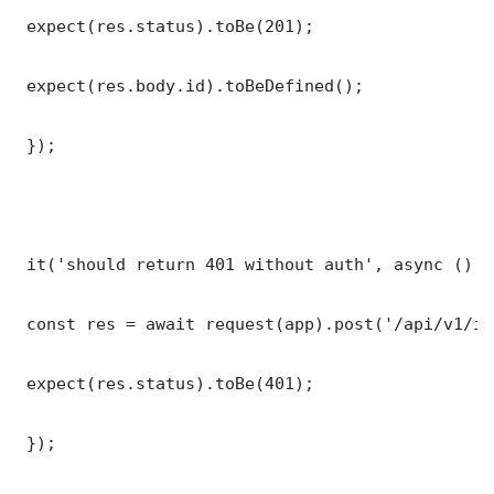
 expect(res.status).toBe(201);

 expect(res.body.id).toBeDefined();

 });

 it('should return 401 without auth', async () =>
 const res = await request(app).post('/api/v1/it
 expect(res.status).toBe(401);

 });
