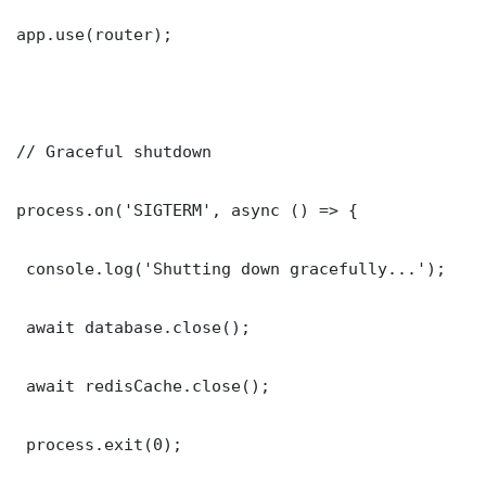
app.use(router);

// Graceful shutdown

process.on('SIGTERM', async () => {

 console.log('Shutting down gracefully...');

 await database.close();

 await redisCache.close();

 process.exit(0);
