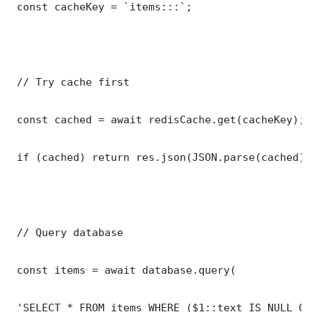
 const cacheKey = `items:::`;

 // Try cache first

 const cached = await redisCache.get(cacheKey);

 if (cached) return res.json(JSON.parse(cached));
 // Query database

 const items = await database.query(

 'SELECT * FROM items WHERE ($1::text IS NULL OR