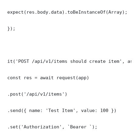
 expect(res.body.data).toBeInstanceOf(Array);

 });

 it('POST /api/v1/items should create item', asy
 const res = await request(app)

 .post('/api/v1/items')

 .send({ name: 'Test Item', value: 100 })

 .set('Authorization', `Bearer `);
