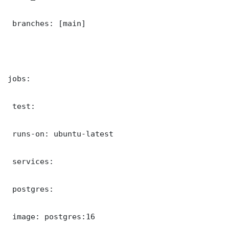
 branches: [main]

jobs:

 test:

 runs-on: ubuntu-latest

 services:

 postgres:

 image: postgres:16
