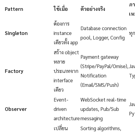
ภา
Pattern
ใช้เมื่อ
ตัวอย่างจริง
เห
ต้องการ
Database connection
Singleton
instance
ทุ
pool, Logger, Config
เดียวทั้ง app
สร้าง object
Payment gateway
หลาย
(Stripe/PayPal/Omise),
Ja
Factory
ประเภทจาก
Notification
Ty
interface
(Email/SMS/Push)
เดียว
Event-
WebSocket real-time
Ja
Observer
driven
updates, Pub/Sub
Py
architecture
messaging
เปลี่ยน
Sorting algorithms,