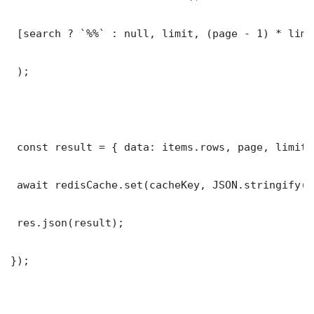
 [search ? `%%` : null, limit, (page - 1) * limit
 );

 const result = { data: items.rows, page, limit,
 await redisCache.set(cacheKey, JSON.stringify(r
 res.json(result);

});
