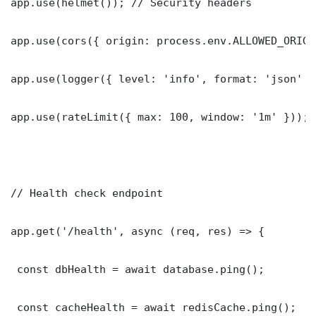
app.use(helmet()); // Security headers

app.use(cors({ origin: process.env.ALLOWED_ORIGI
app.use(logger({ level: 'info', format: 'json' })
app.use(rateLimit({ max: 100, window: '1m' }));

// Health check endpoint

app.get('/health', async (req, res) => {

 const dbHealth = await database.ping();

 const cacheHealth = await redisCache.ping();
