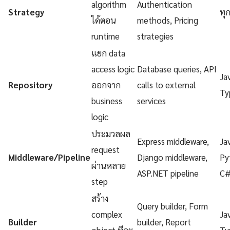
algorithm
Authentication
Strategy
ทุ
ได้ตอน
methods, Pricing
runtime
strategies
แยก data
access logic
Database queries, API
Ja
Repository
ออกจาก
calls to external
Ty
business
services
logic
ประมวลผล
Express middleware,
Ja
request
Middleware/Pipeline
Django middleware,
Py
ผ่านหลาย
ASP.NET pipeline
C
step
สร้าง
Query builder, Form
complex
Ja
Builder
builder, Report
object ทีละ
Ty