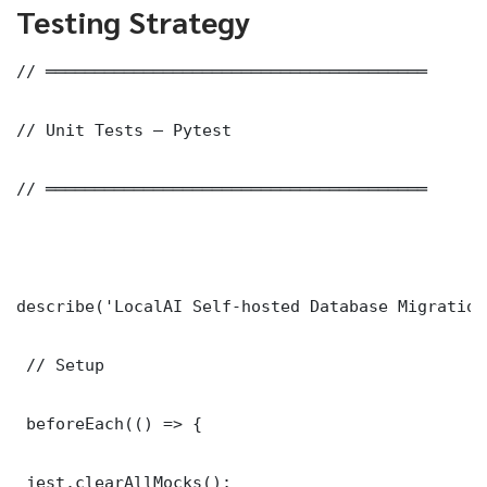
Testing Strategy
// ═══════════════════════════════════════

// Unit Tests — Pytest

// ═══════════════════════════════════════

describe('LocalAI Self-hosted Database Migration
 // Setup

 beforeEach(() => {

 jest.clearAllMocks();
