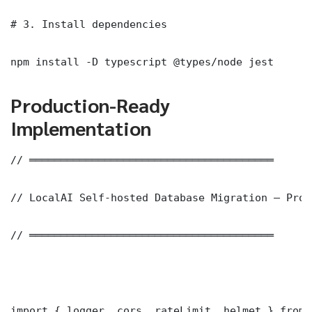
# 3. Install dependencies

npm install -D typescript @types/node jest
Production-Ready
Implementation
// ═══════════════════════════════════════

// LocalAI Self-hosted Database Migration — Prod
// ═══════════════════════════════════════

import { logger, cors, rateLimit, helmet } from 