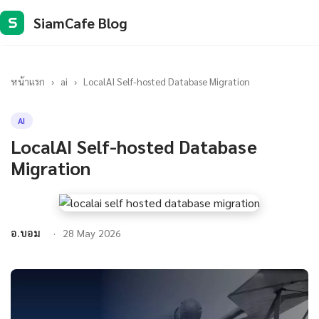
SiamCafe Blog
S
หน้าแรก
›
ai
›
LocalAI Self-hosted Database Migration
AI
LocalAI Self-hosted Database
Migration
อ.บอม
28 May 2026