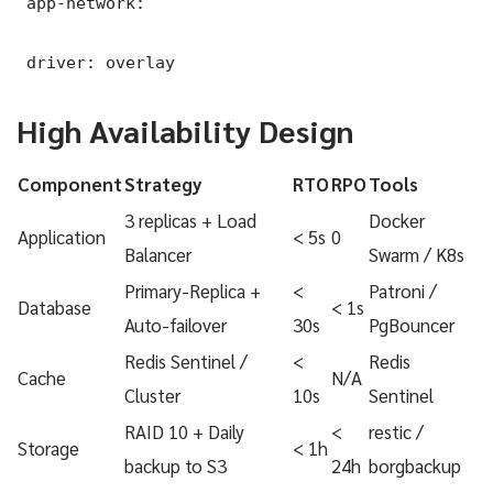
 app-network:

 driver: overlay
High Availability Design
Component
Strategy
RTO
RPO
Tools
3 replicas + Load
Docker
Application
< 5s
0
Balancer
Swarm / K8s
Primary-Replica +
<
Patroni /
Database
< 1s
Auto-failover
30s
PgBouncer
Redis Sentinel /
<
Redis
Cache
N/A
Cluster
10s
Sentinel
RAID 10 + Daily
<
restic /
Storage
< 1h
backup to S3
24h
borgbackup