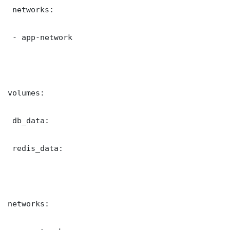
 networks:

 - app-network

volumes:

 db_data:

 redis_data:

networks:
