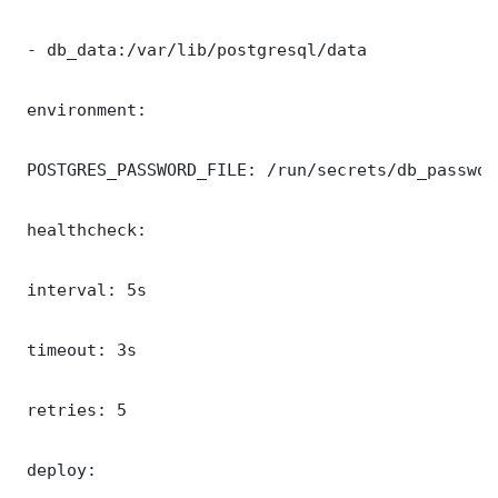
 - db_data:/var/lib/postgresql/data

 environment:

 POSTGRES_PASSWORD_FILE: /run/secrets/db_password
 healthcheck:

 interval: 5s

 timeout: 3s

 retries: 5

 deploy:
