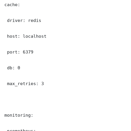
cache:

 driver: redis

 host: localhost

 port: 6379

 db: 0

 max_retries: 3

monitoring:

 prometheus:
