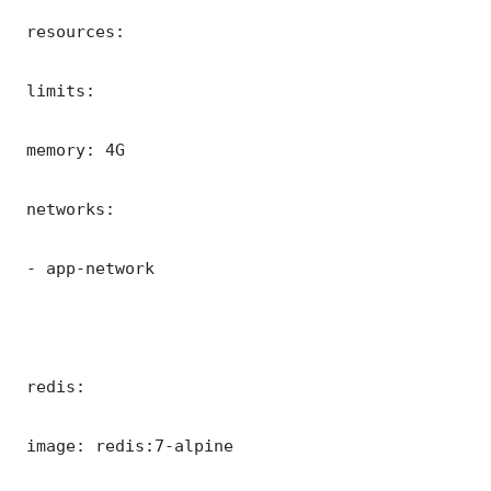
 resources:

 limits:

 memory: 4G

 networks:

 - app-network

 redis:

 image: redis:7-alpine
