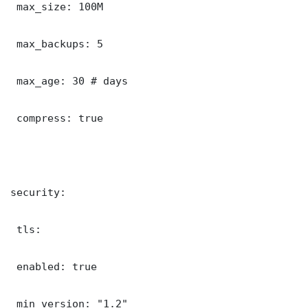
 max_size: 100M

 max_backups: 5

 max_age: 30 # days

 compress: true

security:

 tls:

 enabled: true

 min_version: "1.2"
