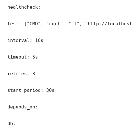
 healthcheck:

 test: ["CMD", "curl", "-f", "http://localhost:5
 interval: 10s

 timeout: 5s

 retries: 3

 start_period: 30s

 depends_on:

 db:
