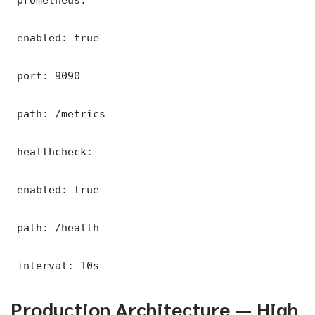
 enabled: true

 port: 9090

 path: /metrics

 healthcheck:

 enabled: true

 path: /health

 interval: 10s
Production Architecture — High