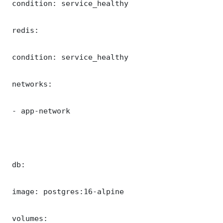
 condition: service_healthy

 redis:

 condition: service_healthy

 networks:

 - app-network

 db:

 image: postgres:16-alpine

 volumes:
