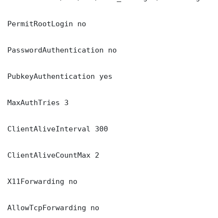
PermitRootLogin no

PasswordAuthentication no

PubkeyAuthentication yes

MaxAuthTries 3

ClientAliveInterval 300

ClientAliveCountMax 2

X11Forwarding no

AllowTcpForwarding no
