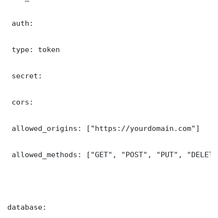
 auth:

 type: token

 secret: 

 cors:

 allowed_origins: ["https://yourdomain.com"]

 allowed_methods: ["GET", "POST", "PUT", "DELETE"
database:
