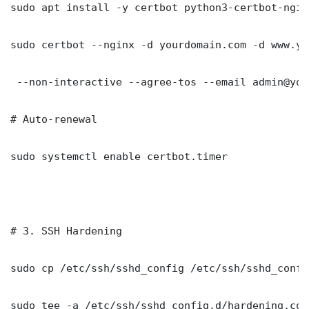
sudo apt install -y certbot python3-certbot-nginx
sudo certbot --nginx -d yourdomain.com -d www.yo
 --non-interactive --agree-tos --email admin@you
# Auto-renewal

sudo systemctl enable certbot.timer

# 3. SSH Hardening

sudo cp /etc/ssh/sshd_config /etc/ssh/sshd_config
sudo tee -a /etc/ssh/sshd_config.d/hardening.con