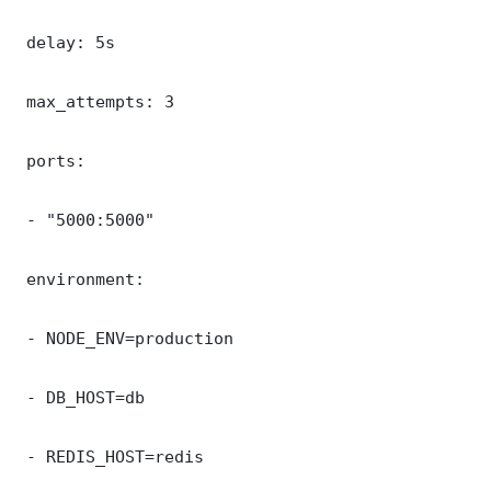
 delay: 5s

 max_attempts: 3

 ports:

 - "5000:5000"

 environment:

 - NODE_ENV=production

 - DB_HOST=db

 - REDIS_HOST=redis
