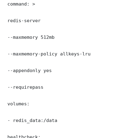
 command: >

 redis-server

 --maxmemory 512mb

 --maxmemory-policy allkeys-lru

 --appendonly yes

 --requirepass 

 volumes:

 - redis_data:/data

 healthcheck:
