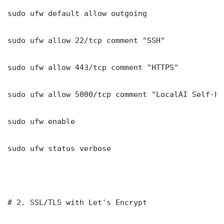
sudo ufw default allow outgoing

sudo ufw allow 22/tcp comment "SSH"

sudo ufw allow 443/tcp comment "HTTPS"

sudo ufw allow 5000/tcp comment "LocalAI Self-ho
sudo ufw enable

sudo ufw status verbose

# 2. SSL/TLS with Let's Encrypt
