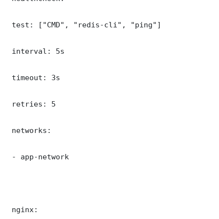
 test: ["CMD", "redis-cli", "ping"]

 interval: 5s

 timeout: 3s

 retries: 5

 networks:

 - app-network

 nginx:
