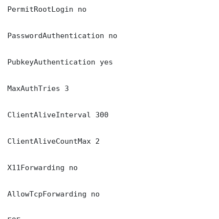
PermitRootLogin no

PasswordAuthentication no

PubkeyAuthentication yes

MaxAuthTries 3

ClientAliveInterval 300

ClientAliveCountMax 2

X11Forwarding no

AllowTcpForwarding no
