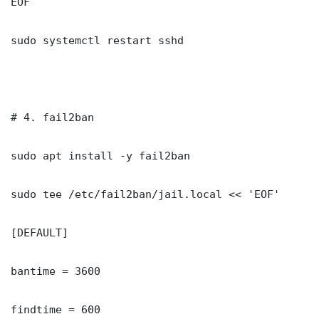
EOF

sudo systemctl restart sshd

# 4. fail2ban

sudo apt install -y fail2ban

sudo tee /etc/fail2ban/jail.local << 'EOF'

[DEFAULT]

bantime = 3600

findtime = 600
