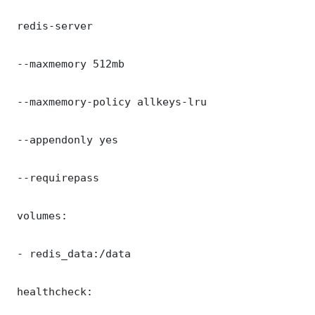
 redis-server

 --maxmemory 512mb

 --maxmemory-policy allkeys-lru

 --appendonly yes

 --requirepass 

 volumes:

 - redis_data:/data

 healthcheck:
