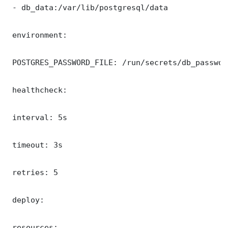
 - db_data:/var/lib/postgresql/data

 environment:

 POSTGRES_PASSWORD_FILE: /run/secrets/db_password
 healthcheck:

 interval: 5s

 timeout: 3s

 retries: 5

 deploy:

 resources:
