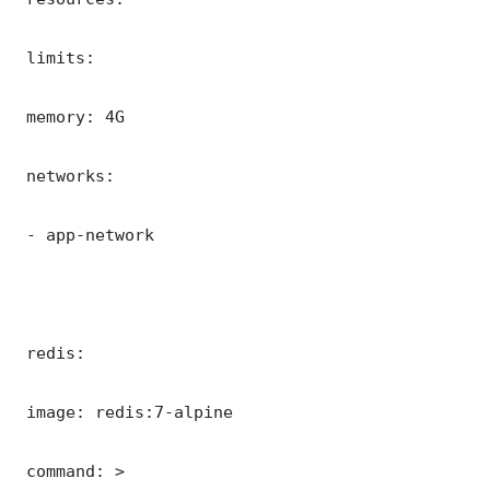
 limits:

 memory: 4G

 networks:

 - app-network

 redis:

 image: redis:7-alpine

 command: >
