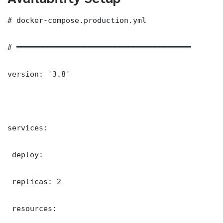
# docker-compose.production.yml

# ═══════════════════════════════════════

version: '3.8'

services:

 deploy:

 replicas: 2

 resources:
