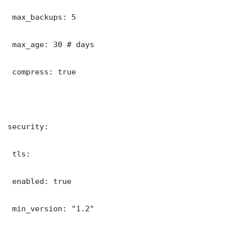
 max_backups: 5

 max_age: 30 # days

 compress: true

security:

 tls:

 enabled: true

 min_version: "1.2"
