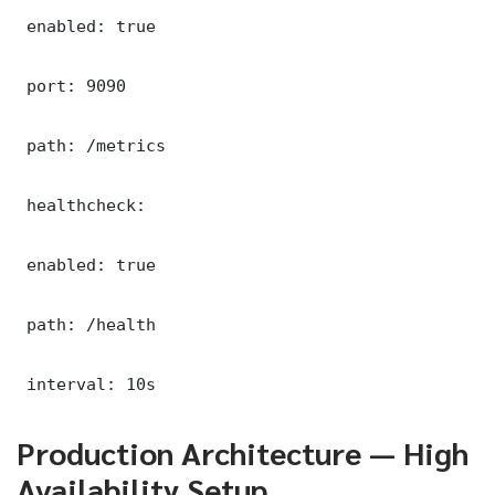
 enabled: true

 port: 9090

 path: /metrics

 healthcheck:

 enabled: true

 path: /health

 interval: 10s
Production Architecture — High
Availability Setup