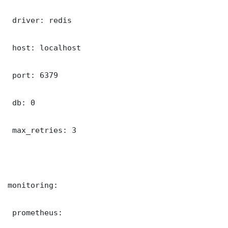
 driver: redis

 host: localhost

 port: 6379

 db: 0

 max_retries: 3

monitoring:

 prometheus:
