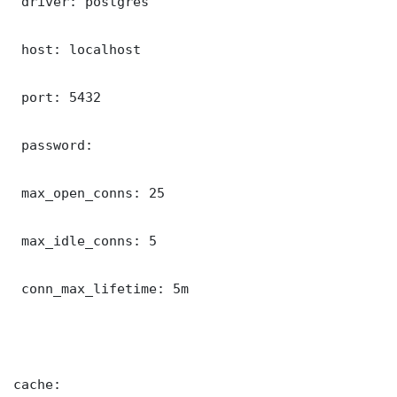
 driver: postgres

 host: localhost

 port: 5432

 password: 

 max_open_conns: 25

 max_idle_conns: 5

 conn_max_lifetime: 5m

cache:
