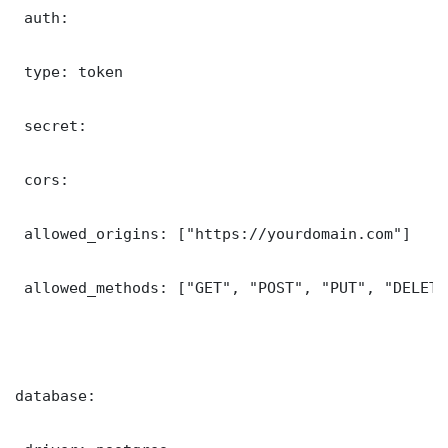
 auth:

 type: token

 secret: 

 cors:

 allowed_origins: ["https://yourdomain.com"]

 allowed_methods: ["GET", "POST", "PUT", "DELETE"
database:
