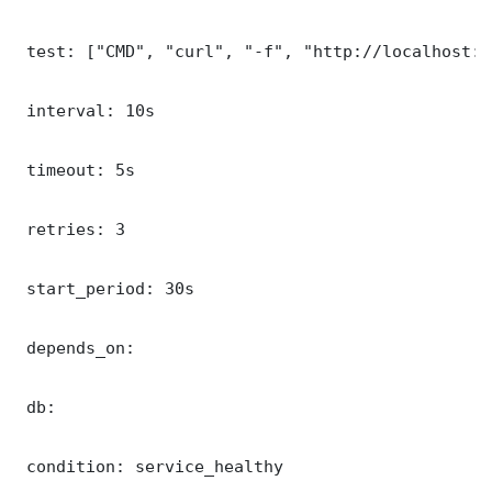
 test: ["CMD", "curl", "-f", "http://localhost:9
 interval: 10s

 timeout: 5s

 retries: 3

 start_period: 30s

 depends_on:

 db:

 condition: service_healthy
