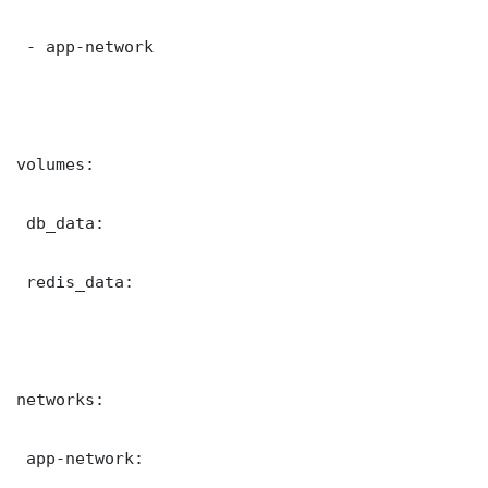
 - app-network

volumes:

 db_data:

 redis_data:

networks:

 app-network:
