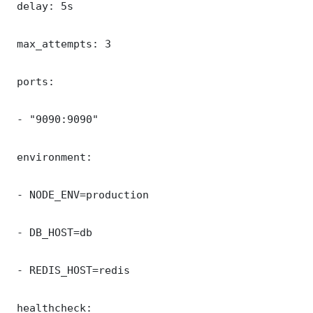
 delay: 5s

 max_attempts: 3

 ports:

 - "9090:9090"

 environment:

 - NODE_ENV=production

 - DB_HOST=db

 - REDIS_HOST=redis

 healthcheck:
