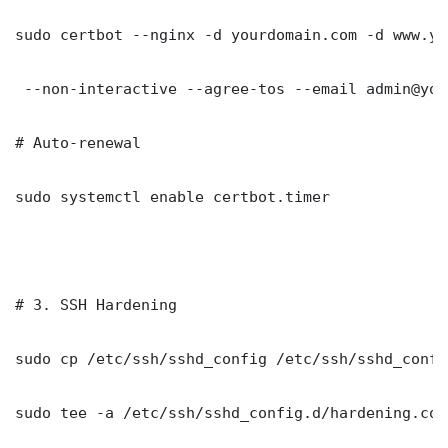
sudo certbot --nginx -d yourdomain.com -d www.yo
 --non-interactive --agree-tos --email admin@you
# Auto-renewal

sudo systemctl enable certbot.timer

# 3. SSH Hardening

sudo cp /etc/ssh/sshd_config /etc/ssh/sshd_config
sudo tee -a /etc/ssh/sshd_config.d/hardening.con