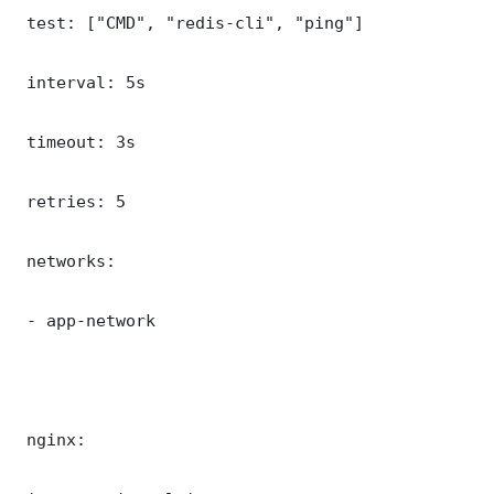
 test: ["CMD", "redis-cli", "ping"]

 interval: 5s

 timeout: 3s

 retries: 5

 networks:

 - app-network

 nginx:
