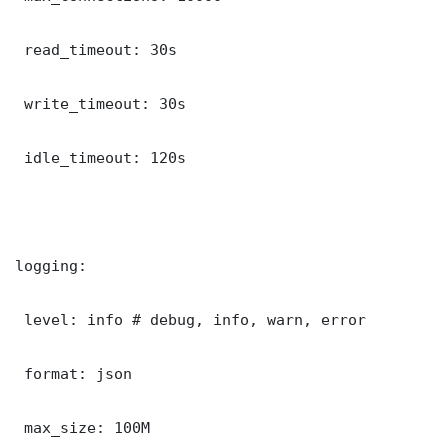
 read_timeout: 30s

 write_timeout: 30s

 idle_timeout: 120s

logging:

 level: info # debug, info, warn, error

 format: json

 max_size: 100M
