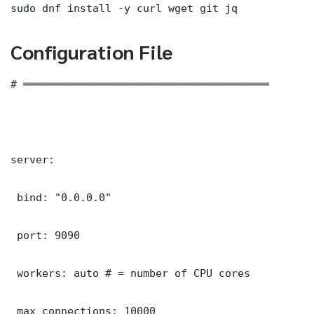
sudo dnf install -y curl wget git jq
Configuration File
# ═══════════════════════════════════════

server:

 bind: "0.0.0.0"

 port: 9090

 workers: auto # = number of CPU cores

 max_connections: 10000
