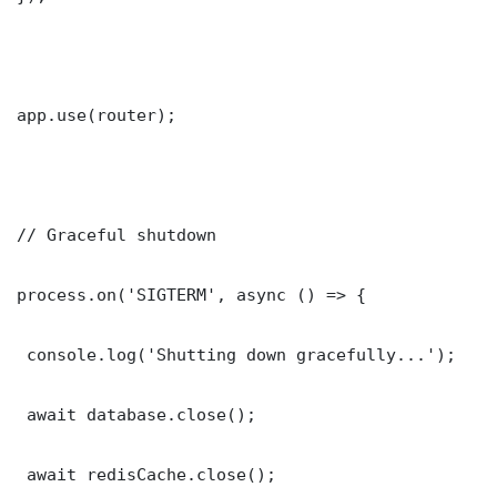
app.use(router);

// Graceful shutdown

process.on('SIGTERM', async () => {

 console.log('Shutting down gracefully...');

 await database.close();

 await redisCache.close();
