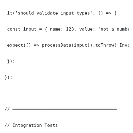
 it('should validate input types', () => {

 const input = { name: 123, value: 'not a number'
 expect(() => processData(input)).toThrow('Inval
 });

});

// ═══════════════════════════════════════

// Integration Tests
