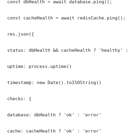
 const dbHealth = await database.ping();

 const cacheHealth = await redisCache.ping();

 res.json({

 status: dbHealth && cacheHealth ? 'healthy' : '
 uptime: process.uptime()

 timestamp: new Date().toISOString()

 checks: {

 database: dbHealth ? 'ok' : 'error'

 cache: cacheHealth ? 'ok' : 'error'
