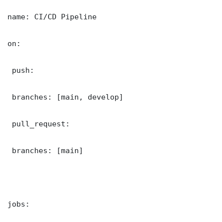
name: CI/CD Pipeline

on:

 push:

 branches: [main, develop]

 pull_request:

 branches: [main]

jobs:
