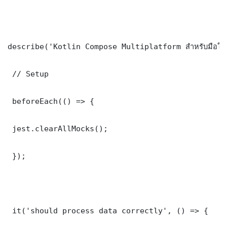
describe('Kotlin Compose Multiplatform สำหรับมือให
 // Setup

 beforeEach(() => {

 jest.clearAllMocks();

 });

 it('should process data correctly', () => {
