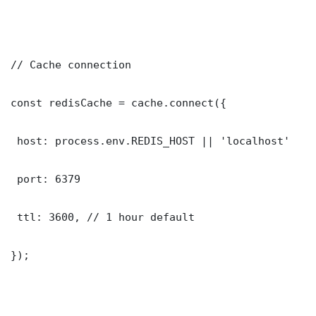
// Cache connection

const redisCache = cache.connect({

 host: process.env.REDIS_HOST || 'localhost'

 port: 6379

 ttl: 3600, // 1 hour default

});
