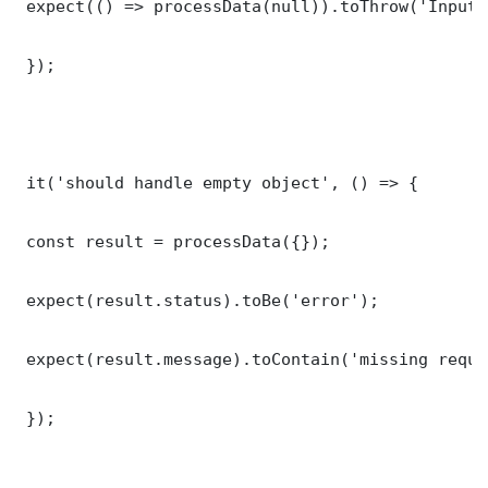
 expect(() => processData(null)).toThrow('Input 
 });

 it('should handle empty object', () => {

 const result = processData({});

 expect(result.status).toBe('error');

 expect(result.message).toContain('missing requi
 });
