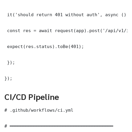
 it('should return 401 without auth', async () =>
 const res = await request(app).post('/api/v1/it
 expect(res.status).toBe(401);

 });

});
CI/CD Pipeline
# .github/workflows/ci.yml

# ═══════════════════════════════════════
