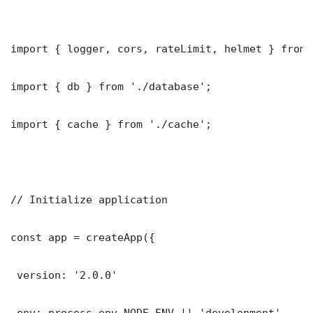
import { logger, cors, rateLimit, helmet } from 
import { db } from './database';

import { cache } from './cache';

// Initialize application

const app = createApp({

 version: '2.0.0'

 env: process.env.NODE_ENV || 'development'
