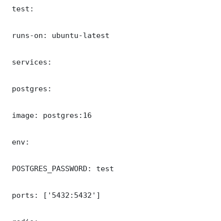
 test:

 runs-on: ubuntu-latest

 services:

 postgres:

 image: postgres:16

 env:

 POSTGRES_PASSWORD: test

 ports: ['5432:5432']
