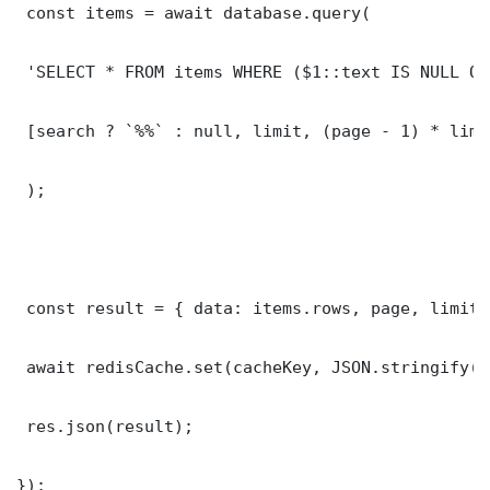
 const items = await database.query(

 'SELECT * FROM items WHERE ($1::text IS NULL OR
 [search ? `%%` : null, limit, (page - 1) * limit
 );

 const result = { data: items.rows, page, limit,
 await redisCache.set(cacheKey, JSON.stringify(r
 res.json(result);

});
