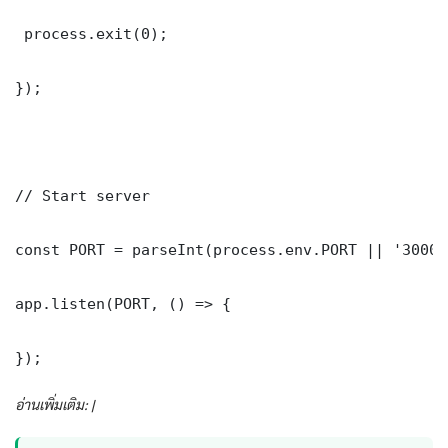
 process.exit(0);

});

// Start server

const PORT = parseInt(process.env.PORT || '3000')
app.listen(PORT, () => {

});
อ่านเพิ่มเติม: |