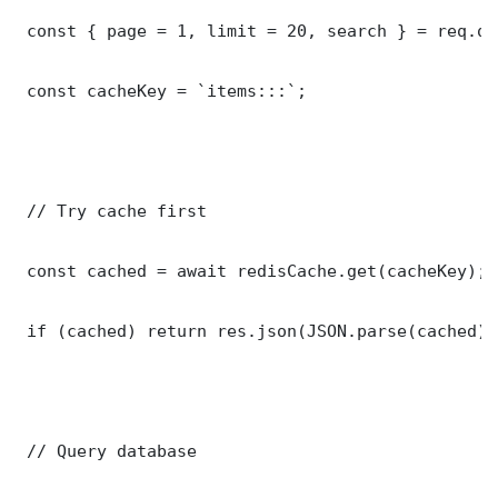
 const { page = 1, limit = 20, search } = req.que
 const cacheKey = `items:::`;

 // Try cache first

 const cached = await redisCache.get(cacheKey);

 if (cached) return res.json(JSON.parse(cached));
 // Query database
