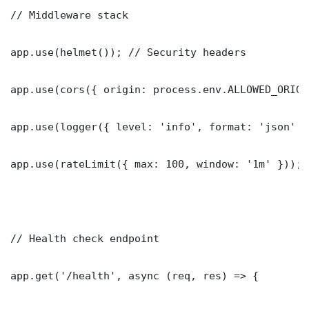
// Middleware stack

app.use(helmet()); // Security headers

app.use(cors({ origin: process.env.ALLOWED_ORIGI
app.use(logger({ level: 'info', format: 'json' })
app.use(rateLimit({ max: 100, window: '1m' }));

// Health check endpoint

app.get('/health', async (req, res) => {
