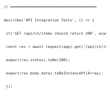
// ═══════════════════════════════════════

describe('API Integration Tests', () => {

 it('GET /api/v1/items should return 200', async
 const res = await request(app).get('/api/v1/item
 expect(res.status).toBe(200);

 expect(res.body.data).toBeInstanceOf(Array);

 });
