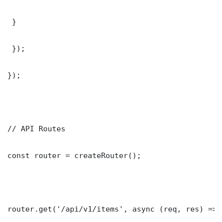
 }

 });

});

// API Routes

const router = createRouter();

router.get('/api/v1/items', async (req, res) => {