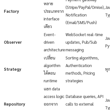
หลาย
(Stripe/PayPal/Omise),
Ja
Factory
ประเภทจาก
Notification
Ty
interface
(Email/SMS/Push)
เดียว
Event-
WebSocket real-time
Ja
Observer
driven
updates, Pub/Sub
Py
architecture
messaging
เปลี่ยน
Sorting algorithms,
algorithm
Authentication
Strategy
ทุ
ได้ตอน
methods, Pricing
runtime
strategies
แยก data
access logic
Database queries, API
Ja
Repository
ออกจาก
calls to external
Ty