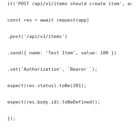
 it('POST /api/v1/items should create item', asy
 const res = await request(app)

 .post('/api/v1/items')

 .send({ name: 'Test Item', value: 100 })

 .set('Authorization', `Bearer `);

 expect(res.status).toBe(201);

 expect(res.body.id).toBeDefined();

 });
