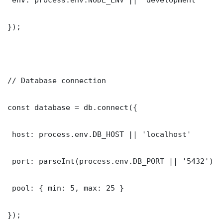
});

// Database connection

const database = db.connect({

 host: process.env.DB_HOST || 'localhost'

 port: parseInt(process.env.DB_PORT || '5432')

 pool: { min: 5, max: 25 }

});
