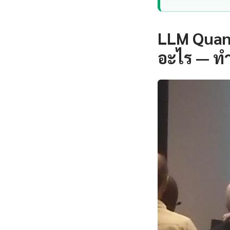
LLM Quan
อะไร — ท