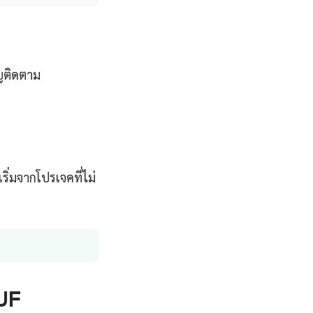
ญติดตาม
ิ่มจากโปรเจคที่ไม่
UF