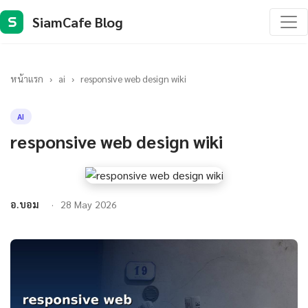
SiamCafe Blog
S
หน้าแรก
›
ai
›
responsive web design wiki
AI
responsive web design wiki
อ.บอม
28 May 2026