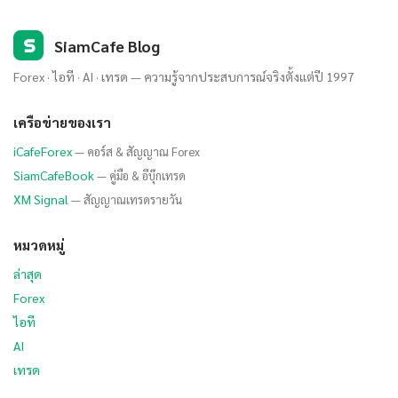
S
SiamCafe Blog
Forex · ไอที · AI · เทรด — ความรู้จากประสบการณ์จริงตั้งแต่ปี 1997
เครือข่ายของเรา
iCafeForex
— คอร์ส & สัญญาณ Forex
SiamCafeBook
— คู่มือ & อีบุ๊กเทรด
XM Signal
— สัญญาณเทรดรายวัน
หมวดหมู่
ล่าสุด
Forex
ไอที
AI
เทรด