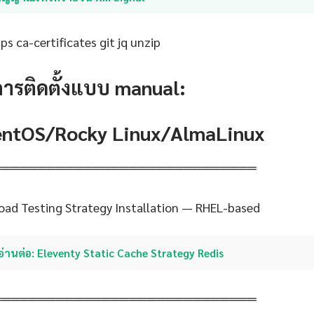
s ca-certificates git jq unzip
การติดตั้งแบบ manual:
CentOS/Rocky Linux/AlmaLinux
═════════════════════════════
Load Testing Strategy Installation — RHEL-based
อ่านต่อ: Eleventy Static Cache Strategy Redis
═════════════════════════════