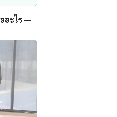
คืออะไร —