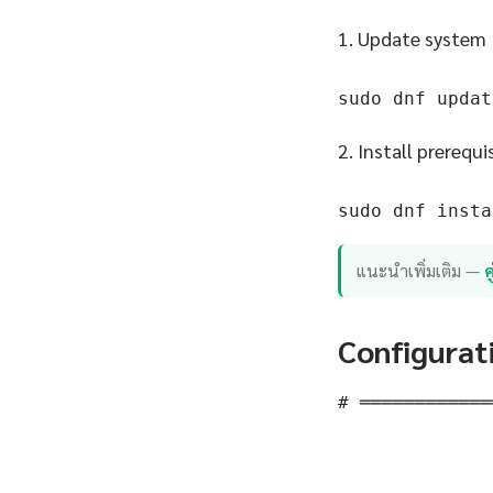
1. Update system
sudo dnf updat
2. Install prerequi
sudo dnf insta
แนะนำเพิ่มเติม —
Configurat
# ════════════