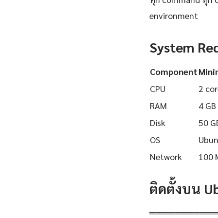
environment
System Re
Component
Min
CPU
2 cor
RAM
4 GB
Disk
50 G
OS
Ubun
Network
100 
ติดตั้งบน 
══════════