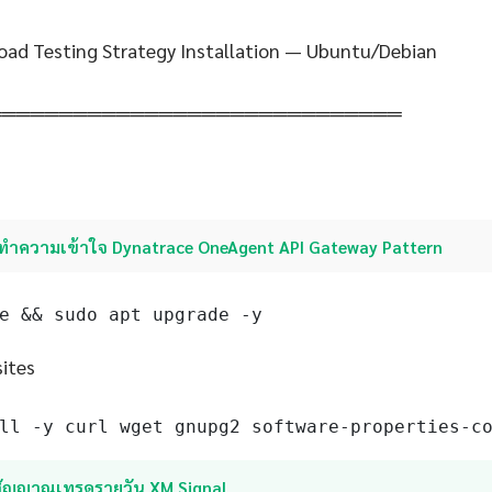
Load Testing Strategy Installation — Ubuntu/Debian
═════════════════════════════
ทำความเข้าใจ Dynatrace OneAgent API Gateway Pattern
e && sudo apt upgrade -y
sites
ll -y curl wget gnupg2 software-properties-c
สัญญาณเทรดรายวัน XM Signal