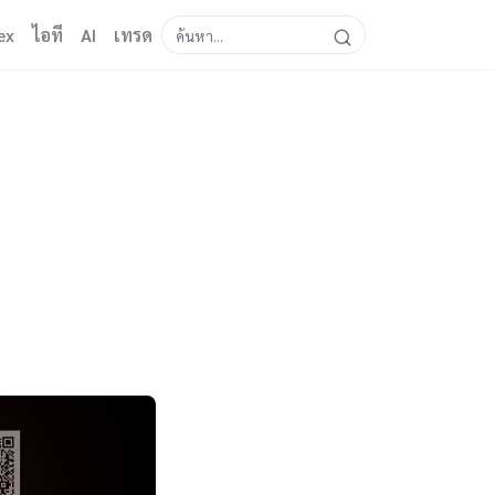
ex
ไอที
AI
เทรด