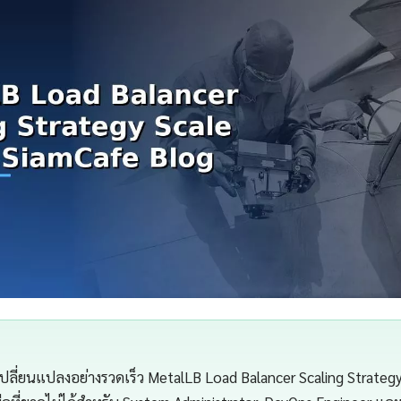
ปลี่ยนแปลงอย่างรวดเร็ว MetalLB Load Balancer Scaling Strategy ว