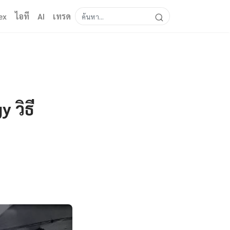
ex
ไอที
AI
เทรด
 วิธี