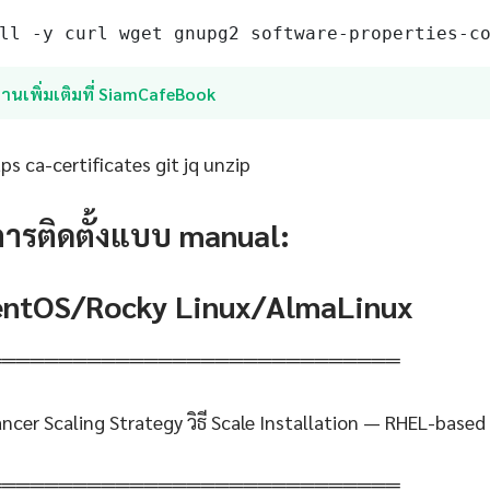
ll -y curl wget gnupg2 software-properties-c
่านเพิ่มเติมที่ SiamCafeBook
s ca-certificates git jq unzip
การติดตั้งแบบ manual:
CentOS/Rocky Linux/AlmaLinux
═════════════════════════════
cer Scaling Strategy วิธี Scale Installation — RHEL-based
═════════════════════════════