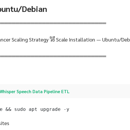
Ubuntu/Debian
═════════════════════════════
ncer Scaling Strategy วิธี Scale Installation — Ubuntu/Deb
═════════════════════════════
Whisper Speech Data Pipeline ETL
e && sudo apt upgrade -y
sites