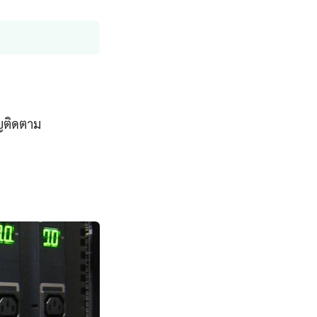
ญติดตาม