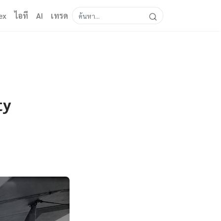
ex
ไอที
AI
เทรด
ty