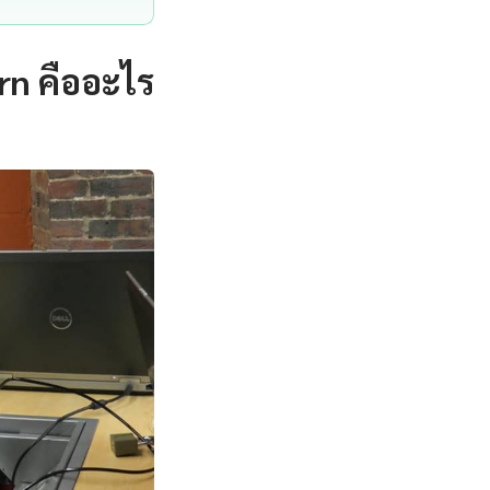
rn คืออะไร