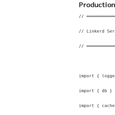
Productio
// ═══════════
// Linkerd Ser
// ═══════════
import { logge
import { db } 
import { cache