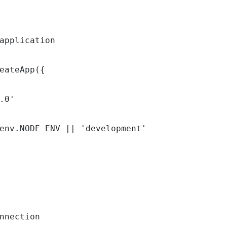
application

eateApp({

.0'

env.NODE_ENV || 'development'

nnection
