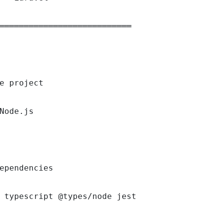
═══════════════════════════

e project

Node.js

ependencies

 typescript @types/node jest