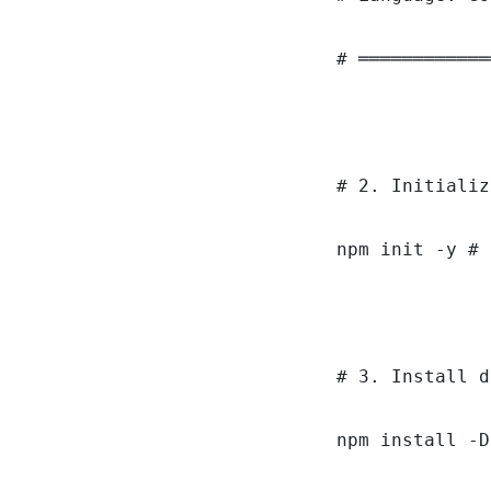
# ════════════
# 2. Initializ
npm init -y # 
# 3. Install d
npm install -D