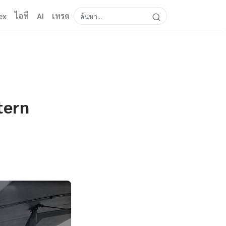
ex
ไอที
AI
เทรด
tern