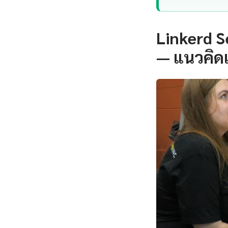
Linkerd S
— แนวคิด