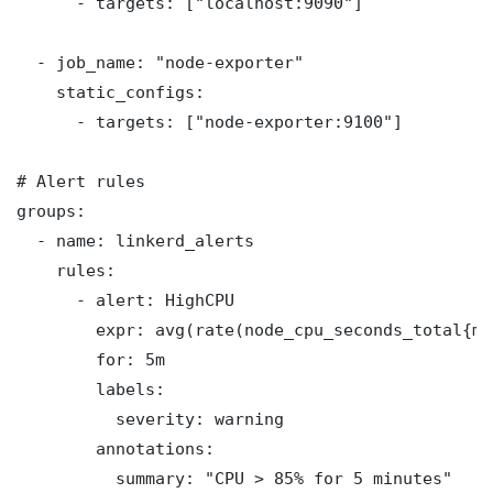
      - targets: ["localhost:9090"]

  - job_name: "node-exporter"

    static_configs:

      - targets: ["node-exporter:9100"]

# Alert rules

groups:

  - name: linkerd_alerts

    rules:

      - alert: HighCPU

        expr: avg(rate(node_cpu_seconds_total{mo
        for: 5m

        labels:

          severity: warning

        annotations:

          summary: "CPU > 85% for 5 minutes"
