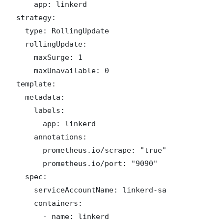
      app: linkerd

  strategy:

    type: RollingUpdate

    rollingUpdate:

      maxSurge: 1

      maxUnavailable: 0

  template:

    metadata:

      labels:

        app: linkerd

      annotations:

        prometheus.io/scrape: "true"

        prometheus.io/port: "9090"

    spec:

      serviceAccountName: linkerd-sa

      containers:

        - name: linkerd
