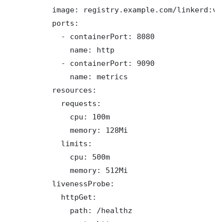
          image: registry.example.com/linkerd:v1.
          ports:

            - containerPort: 8080

              name: http

            - containerPort: 9090

              name: metrics

          resources:

            requests:

              cpu: 100m

              memory: 128Mi

            limits:

              cpu: 500m

              memory: 512Mi

          livenessProbe:

            httpGet:

              path: /healthz
