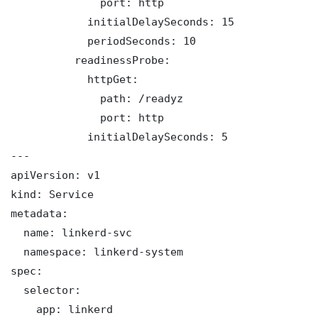
              port: http

            initialDelaySeconds: 15

            periodSeconds: 10

          readinessProbe:

            httpGet:

              path: /readyz

              port: http

            initialDelaySeconds: 5

---

apiVersion: v1

kind: Service

metadata:

  name: linkerd-svc

  namespace: linkerd-system

spec:

  selector:

    app: linkerd
