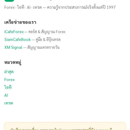
Forex · ไอที · AI · เทรด — ความรู้จากประสบการณ์จริงตั้งแต่ปี 1997
เครือข่ายของเรา
iCafeForex
— คอร์ส & สัญญาณ Forex
SiamCafeBook
— คู่มือ & อีบุ๊กเทรด
XM Signal
— สัญญาณเทรดรายวัน
หมวดหมู่
ล่าสุด
Forex
ไอที
AI
เทรด