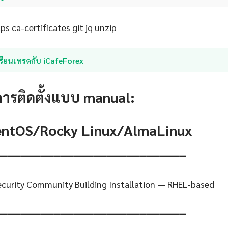
s ca-certificates git jq unzip
รียนเทรดกับ iCafeForex
การติดตั้งแบบ manual:
CentOS/Rocky Linux/AlmaLinux
═════════════════════════════
curity Community Building Installation — RHEL-based
═════════════════════════════