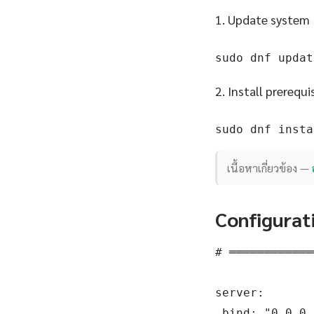
1. Update system
sudo dnf updat
2. Install prerequi
sudo dnf insta
เนื้อหาเกี่ยวข้อง —
Configurat
# ════════════
server:

 bind: "0.0.0.