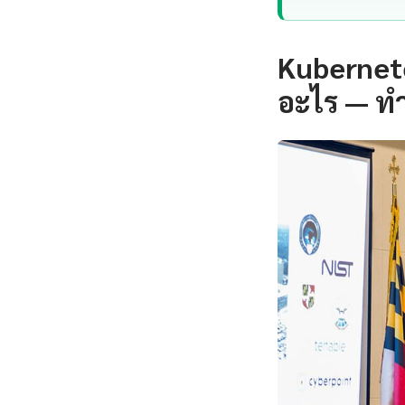
Kubernete
อะไร — ท