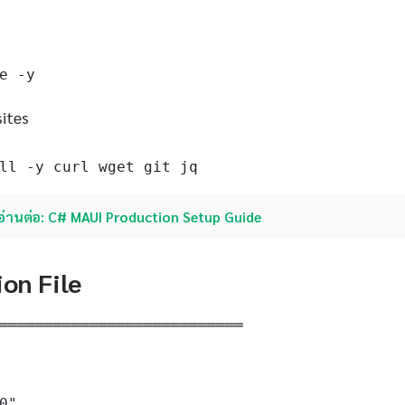
e -y
sites
ll -y curl wget git jq
อ่านต่อ: C# MAUI Production Setup Guide
ion File
═══════════════════════════

0"
