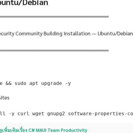
Ubuntu/Debian
═════════════════════════════
ecurity Community Building Installation — Ubuntu/Debian
═════════════════════════════
e && sudo apt upgrade -y
sites
ll -y curl wget gnupg2 software-properties-c
ดูเพิ่มเติมเรื่อง C# MAUI Team Productivity