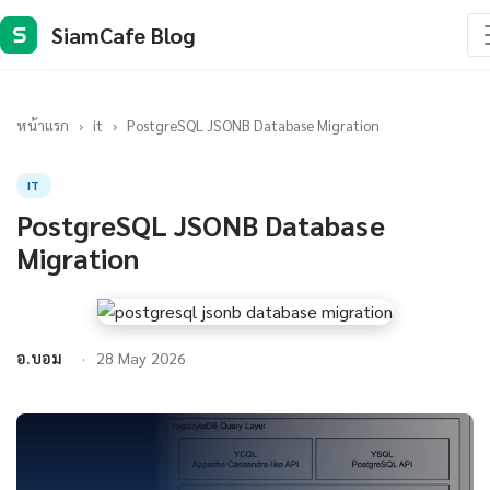
SiamCafe Blog
S
หน้าแรก
›
it
›
PostgreSQL JSONB Database Migration
IT
PostgreSQL JSONB Database
Migration
อ.บอม
28 May 2026