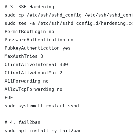
# 3. SSH Hardening

sudo cp /etc/ssh/sshd_config /etc/ssh/sshd_config
sudo tee -a /etc/ssh/sshd_config.d/hardening.con
PermitRootLogin no

PasswordAuthentication no

PubkeyAuthentication yes

MaxAuthTries 3

ClientAliveInterval 300

ClientAliveCountMax 2

X11Forwarding no

AllowTcpForwarding no

EOF

sudo systemctl restart sshd

# 4. fail2ban

sudo apt install -y fail2ban
