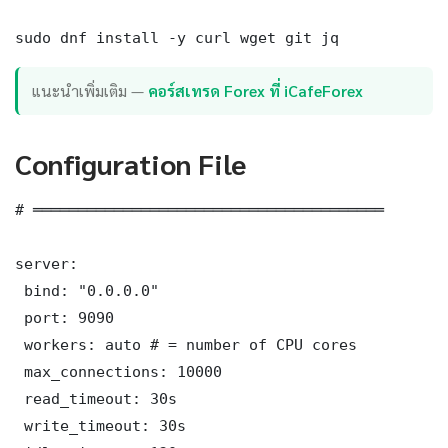
sudo dnf install -y curl wget git jq
แนะนำเพิ่มเติม —
คอร์สเทรด Forex ที่ iCafeForex
Configuration File
# ═══════════════════════════════════════

server:

 bind: "0.0.0.0"

 port: 9090

 workers: auto # = number of CPU cores

 max_connections: 10000

 read_timeout: 30s

 write_timeout: 30s
