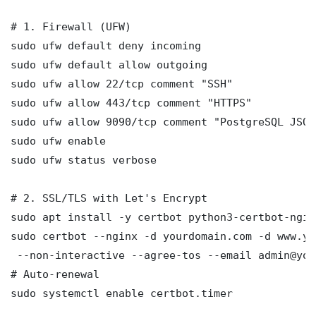
# 1. Firewall (UFW)

sudo ufw default deny incoming

sudo ufw default allow outgoing

sudo ufw allow 22/tcp comment "SSH"

sudo ufw allow 443/tcp comment "HTTPS"

sudo ufw allow 9090/tcp comment "PostgreSQL JSON
sudo ufw enable

sudo ufw status verbose

# 2. SSL/TLS with Let's Encrypt

sudo apt install -y certbot python3-certbot-nginx
sudo certbot --nginx -d yourdomain.com -d www.yo
 --non-interactive --agree-tos --email admin@you
# Auto-renewal

sudo systemctl enable certbot.timer
