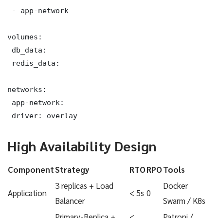
 - app-network

volumes:

 db_data:

 redis_data:

networks:

 app-network:

 driver: overlay
High Availability Design
Component
Strategy
RTO
RPO
Tools
3 replicas + Load
Docker
Application
< 5s
0
Balancer
Swarm / K8s
Primary-Replica +
<
Patroni /