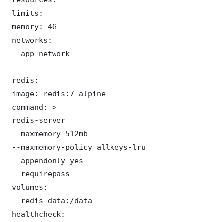
 limits:

 memory: 4G

 networks:

 - app-network

 redis:

 image: redis:7-alpine

 command: >

 redis-server

 --maxmemory 512mb

 --maxmemory-policy allkeys-lru

 --appendonly yes

 --requirepass 

 volumes:

 - redis_data:/data

 healthcheck:
