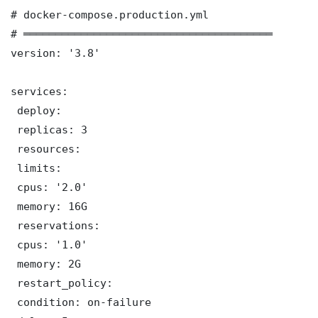
# docker-compose.production.yml

# ═══════════════════════════════════════

version: '3.8'

services:

 deploy:

 replicas: 3

 resources:

 limits:

 cpus: '2.0'

 memory: 16G

 reservations:

 cpus: '1.0'

 memory: 2G

 restart_policy:

 condition: on-failure
