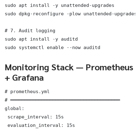
sudo apt install -y unattended-upgrades

sudo dpkg-reconfigure -plow unattended-upgrades

# 7. Audit logging

sudo apt install -y auditd

sudo systemctl enable --now auditd
Monitoring Stack — Prometheus
+ Grafana
# prometheus.yml

# ═══════════════════════════════════════

global:

 scrape_interval: 15s

 evaluation_interval: 15s
