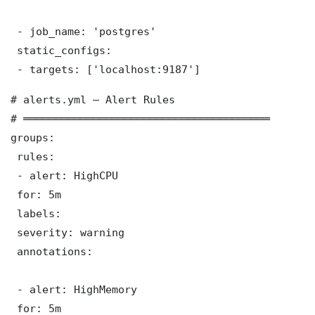
 - job_name: 'postgres'

 static_configs:

 - targets: ['localhost:9187']
# alerts.yml — Alert Rules

# ═══════════════════════════════════════

groups:

 rules:

 - alert: HighCPU

 for: 5m

 labels:

 severity: warning

 annotations:

 - alert: HighMemory

 for: 5m
