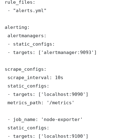
rule_files:

 - "alerts.yml"

alerting:

 alertmanagers:

 - static_configs:

 - targets: ['alertmanager:9093']

scrape_configs:

 scrape_interval: 10s

 static_configs:

 - targets: ['localhost:9090']

 metrics_path: '/metrics'

 - job_name: 'node-exporter'

 static_configs:

 - targets: ['localhost:9100']
