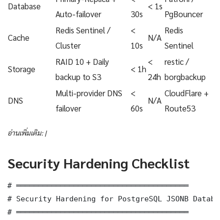
Database
< 1s
Auto-failover
30s
PgBouncer
Redis Sentinel /
<
Redis
Cache
N/A
Cluster
10s
Sentinel
RAID 10 + Daily
<
restic /
Storage
< 1h
backup to S3
24h
borgbackup
Multi-provider DNS
<
CloudFlare +
DNS
N/A
failover
60s
Route53
อ่านเพิ่มเติม: |
Security Hardening Checklist
# ═══════════════════════════════════════

# Security Hardening for PostgreSQL JSONB Databa
# ═══════════════════════════════════════
