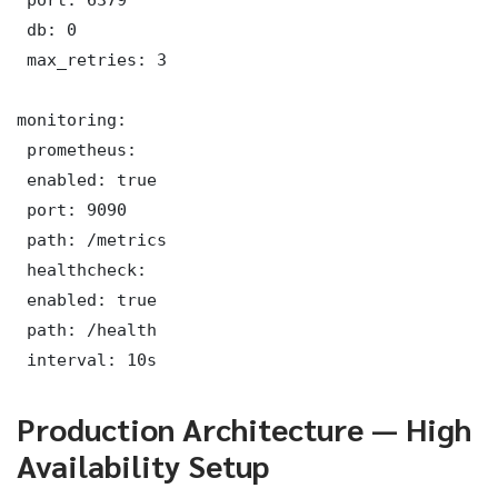
 db: 0

 max_retries: 3

monitoring:

 prometheus:

 enabled: true

 port: 9090

 path: /metrics

 healthcheck:

 enabled: true

 path: /health

 interval: 10s
Production Architecture — High
Availability Setup