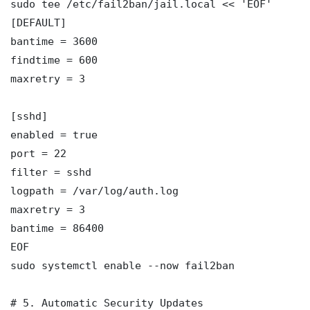
sudo tee /etc/fail2ban/jail.local << 'EOF'

[DEFAULT]

bantime = 3600

findtime = 600

maxretry = 3

[sshd]

enabled = true

port = 22

filter = sshd

logpath = /var/log/auth.log

maxretry = 3

bantime = 86400

EOF

sudo systemctl enable --now fail2ban

# 5. Automatic Security Updates
