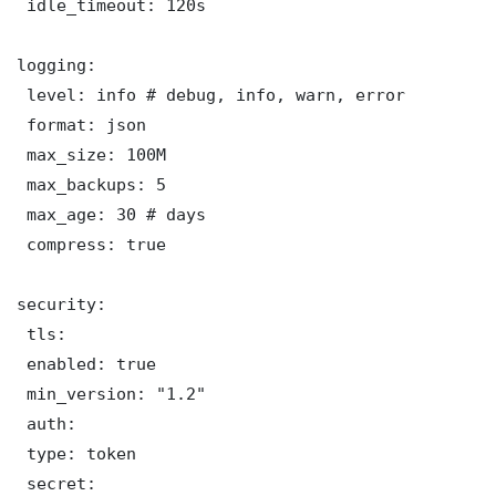
 idle_timeout: 120s

logging:

 level: info # debug, info, warn, error

 format: json

 max_size: 100M

 max_backups: 5

 max_age: 30 # days

 compress: true

security:

 tls:

 enabled: true

 min_version: "1.2"

 auth:

 type: token

 secret: 
