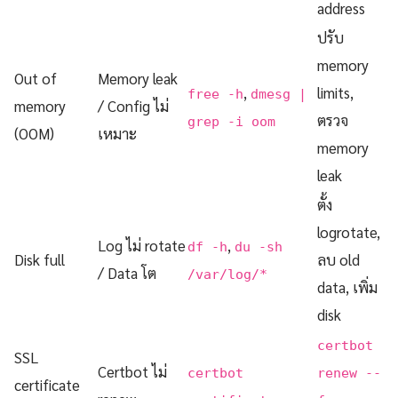
address
ปรับ
memory
Out of
Memory leak
,
limits,
free -h
dmesg |
memory
/ Config ไม่
ตรวจ
grep -i oom
(OOM)
เหมาะ
memory
leak
ตั้ง
logrotate,
Log ไม่ rotate
,
df -h
du -sh
Disk full
ลบ old
/ Data โต
/var/log/*
data, เพิ่ม
disk
certbot
SSL
Certbot ไม่
certbot
renew --
certificate