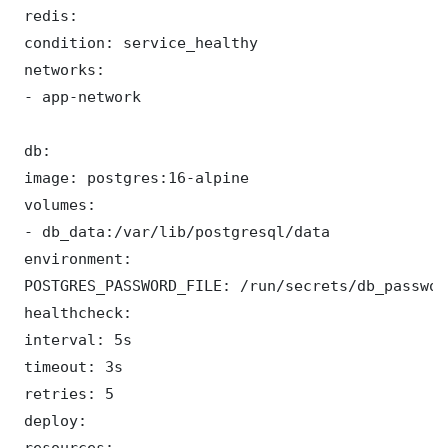
 redis:

 condition: service_healthy

 networks:

 - app-network

 db:

 image: postgres:16-alpine

 volumes:

 - db_data:/var/lib/postgresql/data

 environment:

 POSTGRES_PASSWORD_FILE: /run/secrets/db_password
 healthcheck:

 interval: 5s

 timeout: 3s

 retries: 5

 deploy:

 resources:
