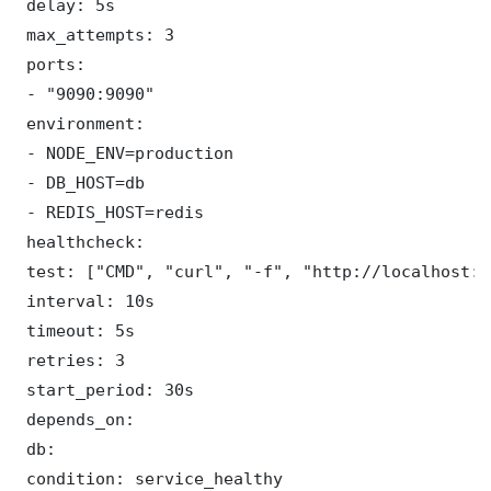
 delay: 5s

 max_attempts: 3

 ports:

 - "9090:9090"

 environment:

 - NODE_ENV=production

 - DB_HOST=db

 - REDIS_HOST=redis

 healthcheck:

 test: ["CMD", "curl", "-f", "http://localhost:9
 interval: 10s

 timeout: 5s

 retries: 3

 start_period: 30s

 depends_on:

 db:

 condition: service_healthy
