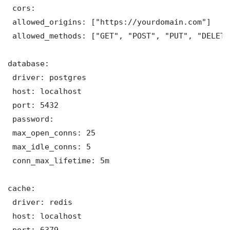
 cors:

 allowed_origins: ["https://yourdomain.com"]

 allowed_methods: ["GET", "POST", "PUT", "DELETE"
database:

 driver: postgres

 host: localhost

 port: 5432

 password: 

 max_open_conns: 25

 max_idle_conns: 5

 conn_max_lifetime: 5m

cache:

 driver: redis

 host: localhost

 port: 6379
