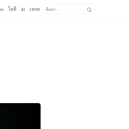
ex
ไอที
AI
เทรด