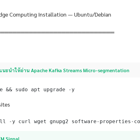
dge Computing Installation — Ubuntu/Debian
═════════════════════════════
แนะนำให้อ่าน Apache Kafka Streams Micro-segmentation
e && sudo apt upgrade -y
sites
ll -y curl wget gnupg2 software-properties-c
XM Signal