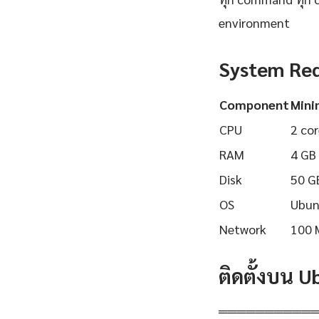
environment
System Re
Component
Min
CPU
2 cor
RAM
4 GB
Disk
50 G
OS
Ubun
Network
100 
ติดตั้งบน 
══════════