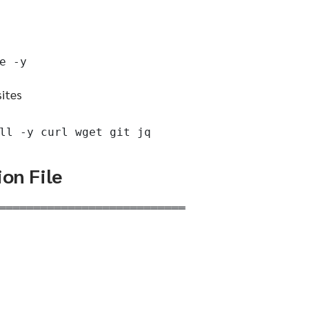
e -y
sites
ll -y curl wget git jq
ion File
═══════════════════════════
