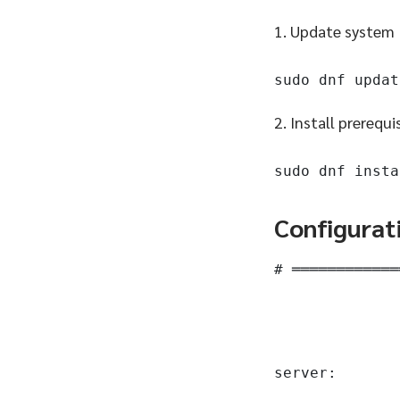
1. Update system
sudo dnf updat
2. Install prerequi
sudo dnf insta
Configurat
# ════════════
server:
