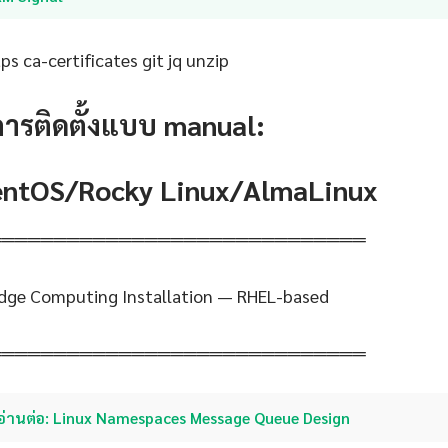
s ca-certificates git jq unzip
การติดตั้งแบบ manual:
CentOS/Rocky Linux/AlmaLinux
═════════════════════════════
dge Computing Installation — RHEL-based
═════════════════════════════
อ่านต่อ: Linux Namespaces Message Queue Design