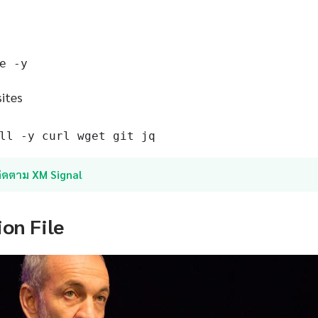
e -y
sites
ll -y curl wget git jq
ติดตาม XM Signal
ion File