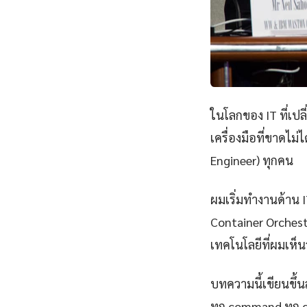
ในโลกของ IT ที่เป
เครื่องมือที่ขาดไม
Engineer) ทุกคน
ผมเริ่มทำงานด้าน IT
Container Orchest
เทคโนโลยีที่ผมเห็นว
บทความนี้เขียนขึ้นส
ทุก command ทุก 