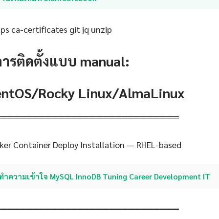
s ca-certificates git jq unzip
การติดตั้งแบบ manual:
CentOS/Rocky Linux/AlmaLinux
═════════════════════════════
er Container Deploy Installation — RHEL-based
ทำความเข้าใจ MySQL InnoDB Tuning Career Development IT
═════════════════════════════