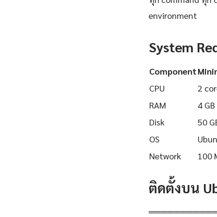
environment
System Re
Component
Min
CPU
2 cor
RAM
4 GB
Disk
50 G
OS
Ubun
Network
100 
ติดตั้งบน 
══════════