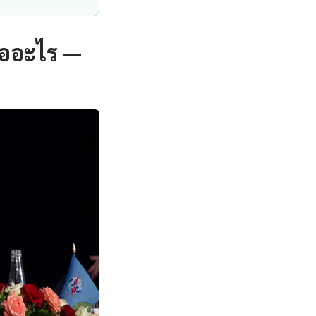
ืออะไร —