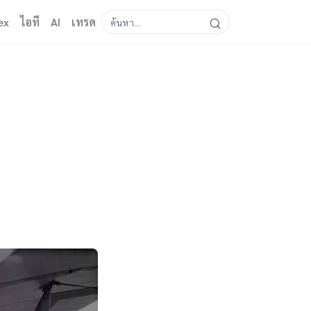
ex
ไอที
AI
เทรด