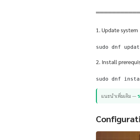
══════════
1. Update system
sudo dnf updat
2. Install prerequi
sudo dnf insta
แนะนำเพิ่มเติม —
Configurat