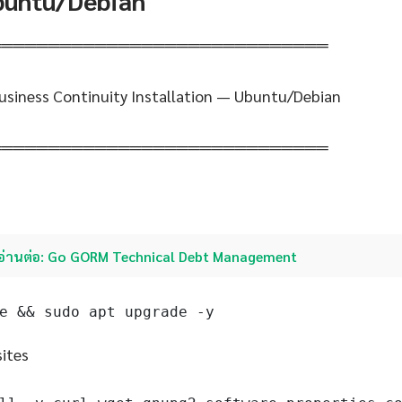
Ubuntu/Debian
═════════════════════════════
siness Continuity Installation — Ubuntu/Debian
═════════════════════════════
อ่านต่อ: Go GORM Technical Debt Management
e && sudo apt upgrade -y
sites