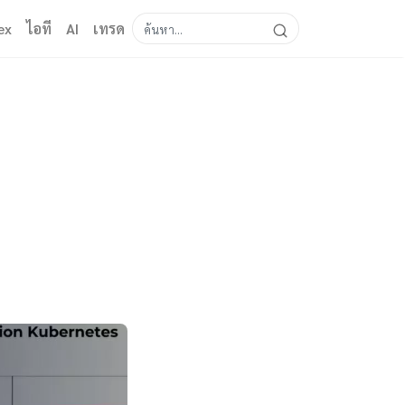
ex
ไอที
AI
เทรด