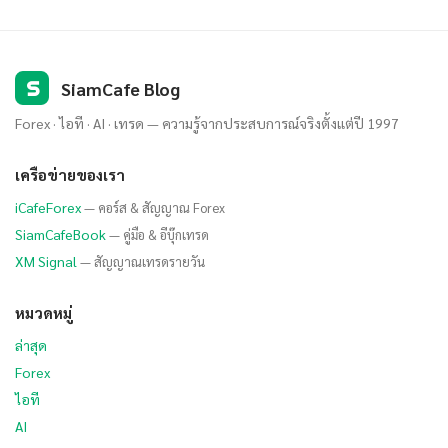
S
SiamCafe Blog
Forex · ไอที · AI · เทรด — ความรู้จากประสบการณ์จริงตั้งแต่ปี 1997
เครือข่ายของเรา
iCafeForex
— คอร์ส & สัญญาณ Forex
SiamCafeBook
— คู่มือ & อีบุ๊กเทรด
XM Signal
— สัญญาณเทรดรายวัน
หมวดหมู่
ล่าสุด
Forex
ไอที
AI