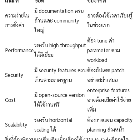
เกณฑ์
ข้อดี
ข้อจำกัด
มี documentation ครบ
ความง่ายใน
อาจต้องใช้เวลาเรียนรู้
ถ้วนและ community
การตั้งค่า
ในช่วงแรก
ใหญ่
ต้อง tune ค่า
รองรับ high throughput
Performance
parameter ตาม
ได้ดีเยี่ยม
workload
มี security features ครบ
ต้องอัปเดต patch
Security
ถ้วนตามมาตรฐาน
อย่างสม่ำเสมอ
enterprise features
มี open-source version
Cost
อาจต้องเสียค่าใช้จ่าย
ให้ใช้งานฟรี
เพิ่ม
รองรับ horizontal
ต้องวางแผน capacity
Scalability
scaling ได้
planning ล่วงหน้า
สิ่งที่ต้องพิจารณาเพิ่มเติมเมื่อเลือกใช้ GDP Vs Gnh คืออะไร: