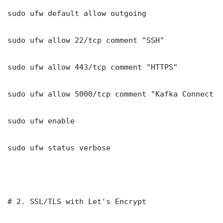
sudo ufw default allow outgoing

sudo ufw allow 22/tcp comment "SSH"

sudo ufw allow 443/tcp comment "HTTPS"

sudo ufw allow 5000/tcp comment "Kafka Connect D
sudo ufw enable

sudo ufw status verbose

# 2. SSL/TLS with Let's Encrypt
