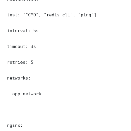
 test: ["CMD", "redis-cli", "ping"]

 interval: 5s

 timeout: 3s

 retries: 5

 networks:

 - app-network

 nginx:
