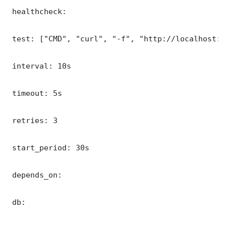
 healthcheck:

 test: ["CMD", "curl", "-f", "http://localhost:5
 interval: 10s

 timeout: 5s

 retries: 3

 start_period: 30s

 depends_on:

 db:
