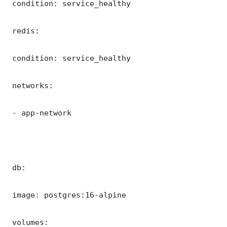
 condition: service_healthy

 redis:

 condition: service_healthy

 networks:

 - app-network

 db:

 image: postgres:16-alpine

 volumes:
