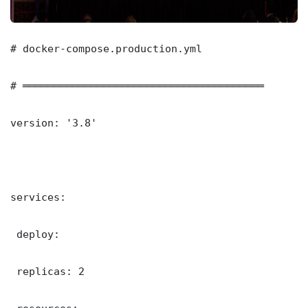
# docker-compose.production.yml

# ═══════════════════════════════════════

version: '3.8'

services:

 deploy:

 replicas: 2
