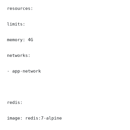
 resources:

 limits:

 memory: 4G

 networks:

 - app-network

 redis:

 image: redis:7-alpine
