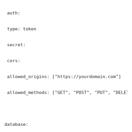
 auth:

 type: token

 secret: 

 cors:

 allowed_origins: ["https://yourdomain.com"]

 allowed_methods: ["GET", "POST", "PUT", "DELETE"
database:
