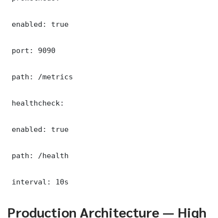
 enabled: true

 port: 9090

 path: /metrics

 healthcheck:

 enabled: true

 path: /health

 interval: 10s
Production Architecture — High