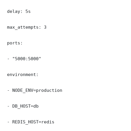
 delay: 5s

 max_attempts: 3

 ports:

 - "5000:5000"

 environment:

 - NODE_ENV=production

 - DB_HOST=db

 - REDIS_HOST=redis
