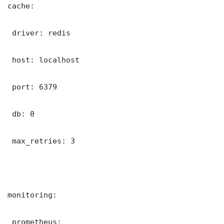
cache:

 driver: redis

 host: localhost

 port: 6379

 db: 0

 max_retries: 3

monitoring:

 prometheus:
