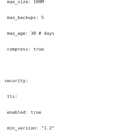
 max_size: 100M

 max_backups: 5

 max_age: 30 # days

 compress: true

security:

 tls:

 enabled: true

 min_version: "1.2"
