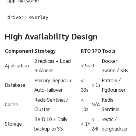
 app-network:

 driver: overlay
High Availability Design
Component
Strategy
RTO
RPO
Tools
2 replicas + Load
Docker
Application
< 5s
0
Balancer
Swarm / K8s
Primary-Replica +
<
Patroni /
Database
< 1s
Auto-failover
30s
PgBouncer
Redis Sentinel /
<
Redis
Cache
N/A
Cluster
10s
Sentinel
RAID 10 + Daily
<
restic /
Storage
< 1h
backup to S3
24h
borgbackup