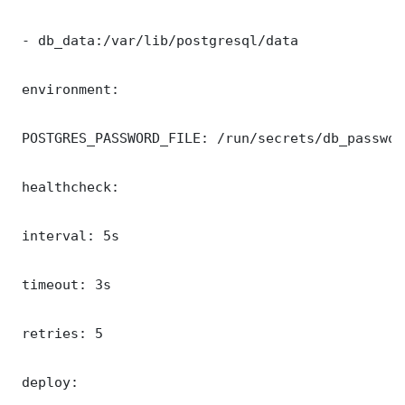
 - db_data:/var/lib/postgresql/data

 environment:

 POSTGRES_PASSWORD_FILE: /run/secrets/db_password
 healthcheck:

 interval: 5s

 timeout: 3s

 retries: 5

 deploy:
