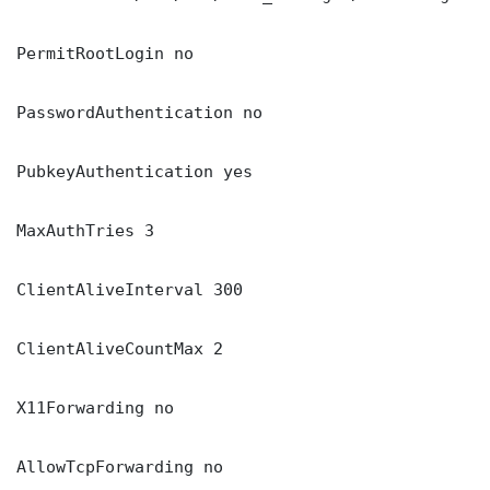
PermitRootLogin no

PasswordAuthentication no

PubkeyAuthentication yes

MaxAuthTries 3

ClientAliveInterval 300

ClientAliveCountMax 2

X11Forwarding no

AllowTcpForwarding no
