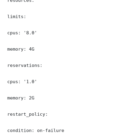
 resources:

 limits:

 cpus: '8.0'

 memory: 4G

 reservations:

 cpus: '1.0'

 memory: 2G

 restart_policy:

 condition: on-failure
