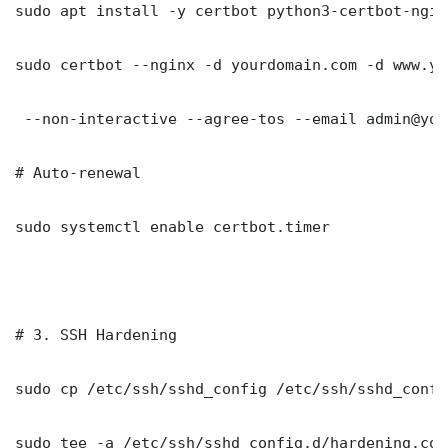
sudo apt install -y certbot python3-certbot-nginx
sudo certbot --nginx -d yourdomain.com -d www.yo
 --non-interactive --agree-tos --email admin@you
# Auto-renewal

sudo systemctl enable certbot.timer

# 3. SSH Hardening

sudo cp /etc/ssh/sshd_config /etc/ssh/sshd_config
sudo tee -a /etc/ssh/sshd_config.d/hardening.con