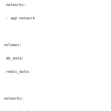
 networks:

 - app-network

volumes:

 db_data:

 redis_data:

networks:
