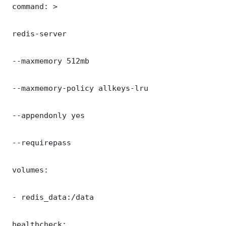
 command: >

 redis-server

 --maxmemory 512mb

 --maxmemory-policy allkeys-lru

 --appendonly yes

 --requirepass 

 volumes:

 - redis_data:/data

 healthcheck:
