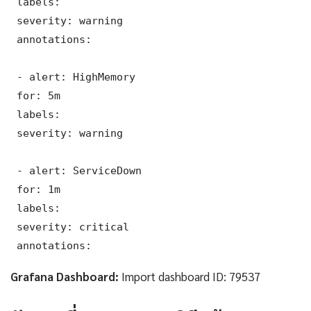
 labels:

 severity: warning

 annotations:

 - alert: HighMemory

 for: 5m

 labels:

 severity: warning

 - alert: ServiceDown

 for: 1m

 labels:

 severity: critical

 annotations:
Grafana Dashboard:
Import dashboard ID: 79537