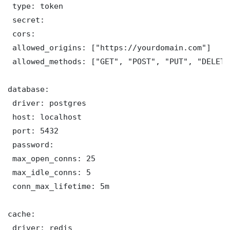
 type: token

 secret: 

 cors:

 allowed_origins: ["https://yourdomain.com"]

 allowed_methods: ["GET", "POST", "PUT", "DELETE"
database:

 driver: postgres

 host: localhost

 port: 5432

 password: 

 max_open_conns: 25

 max_idle_conns: 5

 conn_max_lifetime: 5m

cache:

 driver: redis
