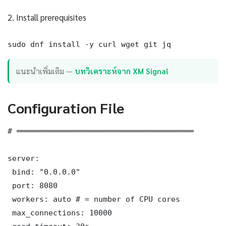
2. Install prerequisites
sudo dnf install -y curl wget git jq
แนะนำเพิ่มเติม —
บทวิเคราะห์จาก XM Signal
Configuration File
# ═══════════════════════════════════════

server:

 bind: "0.0.0.0"

 port: 8080

 workers: auto # = number of CPU cores

 max_connections: 10000
