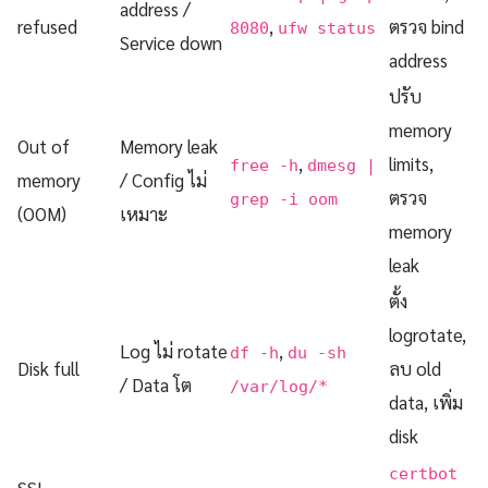
address /
refused
,
ตรวจ bind
8080
ufw status
Service down
address
ปรับ
memory
Out of
Memory leak
,
limits,
free -h
dmesg |
memory
/ Config ไม่
ตรวจ
grep -i oom
(OOM)
เหมาะ
memory
leak
ตั้ง
logrotate,
Log ไม่ rotate
,
df -h
du -sh
Disk full
ลบ old
/ Data โต
/var/log/*
data, เพิ่ม
disk
certbot