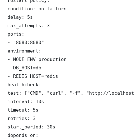
 restart_policy:

 condition: on-failure

 delay: 5s

 max_attempts: 3

 ports:

 - "8080:8080"

 environment:

 - NODE_ENV=production

 - DB_HOST=db

 - REDIS_HOST=redis

 healthcheck:

 test: ["CMD", "curl", "-f", "http://localhost:8
 interval: 10s

 timeout: 5s

 retries: 3

 start_period: 30s

 depends_on:
