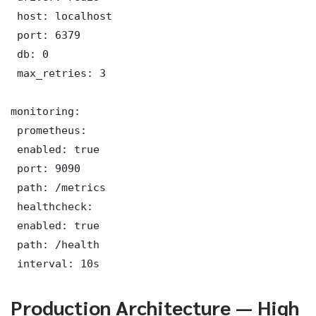
 host: localhost

 port: 6379

 db: 0

 max_retries: 3

monitoring:

 prometheus:

 enabled: true

 port: 9090

 path: /metrics

 healthcheck:

 enabled: true

 path: /health

 interval: 10s
Production Architecture — High