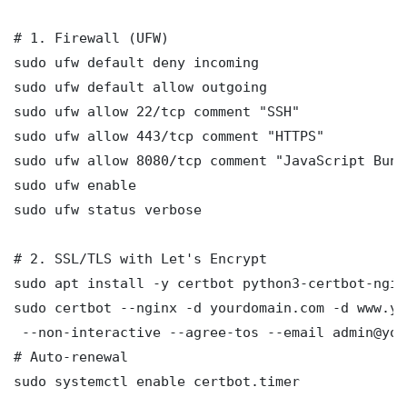
# 1. Firewall (UFW)

sudo ufw default deny incoming

sudo ufw default allow outgoing

sudo ufw allow 22/tcp comment "SSH"

sudo ufw allow 443/tcp comment "HTTPS"

sudo ufw allow 8080/tcp comment "JavaScript Bun 
sudo ufw enable

sudo ufw status verbose

# 2. SSL/TLS with Let's Encrypt

sudo apt install -y certbot python3-certbot-nginx
sudo certbot --nginx -d yourdomain.com -d www.yo
 --non-interactive --agree-tos --email admin@you
# Auto-renewal

sudo systemctl enable certbot.timer
