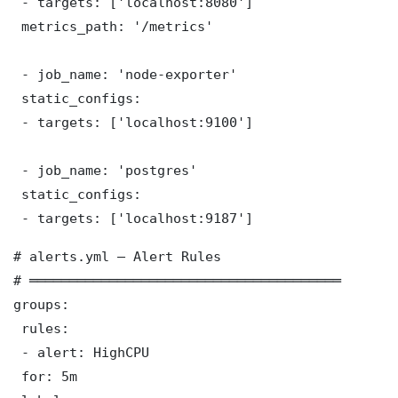
 - targets: ['localhost:8080']

 metrics_path: '/metrics'

 - job_name: 'node-exporter'

 static_configs:

 - targets: ['localhost:9100']

 - job_name: 'postgres'

 static_configs:

 - targets: ['localhost:9187']
# alerts.yml — Alert Rules

# ═══════════════════════════════════════

groups:

 rules:

 - alert: HighCPU

 for: 5m
