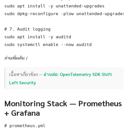
sudo apt install -y unattended-upgrades

sudo dpkg-reconfigure -plow unattended-upgrades

# 7. Audit logging

sudo apt install -y auditd

sudo systemctl enable --now auditd
อ่านเพิ่มเติม: |
เนื้อหาเกี่ยวข้อง —
อ่านต่อ: OpenTelemetry SDK Shift
Left Security
Monitoring Stack — Prometheus
+ Grafana
# prometheus.yml
