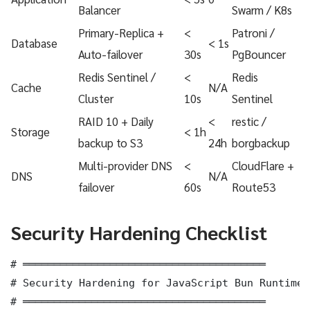
Balancer
Swarm / K8s
Primary-Replica +
<
Patroni /
Database
< 1s
Auto-failover
30s
PgBouncer
Redis Sentinel /
<
Redis
Cache
N/A
Cluster
10s
Sentinel
RAID 10 + Daily
<
restic /
Storage
< 1h
backup to S3
24h
borgbackup
Multi-provider DNS
<
CloudFlare +
DNS
N/A
failover
60s
Route53
Security Hardening Checklist
# ═══════════════════════════════════════

# Security Hardening for JavaScript Bun Runtime 
# ═══════════════════════════════════════
