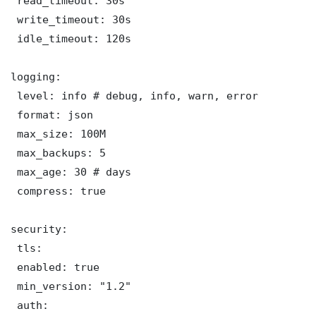
 read_timeout: 30s

 write_timeout: 30s

 idle_timeout: 120s

logging:

 level: info # debug, info, warn, error

 format: json

 max_size: 100M

 max_backups: 5

 max_age: 30 # days

 compress: true

security:

 tls:

 enabled: true

 min_version: "1.2"

 auth:
