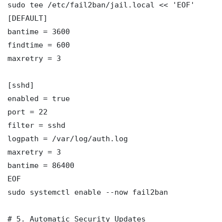
sudo tee /etc/fail2ban/jail.local << 'EOF'

[DEFAULT]

bantime = 3600

findtime = 600

maxretry = 3

[sshd]

enabled = true

port = 22

filter = sshd

logpath = /var/log/auth.log

maxretry = 3

bantime = 86400

EOF

sudo systemctl enable --now fail2ban

# 5. Automatic Security Updates
