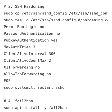
# 3. SSH Hardening

sudo cp /etc/ssh/sshd_config /etc/ssh/sshd_config
sudo tee -a /etc/ssh/sshd_config.d/hardening.con
PermitRootLogin no

PasswordAuthentication no

PubkeyAuthentication yes

MaxAuthTries 3

ClientAliveInterval 300

ClientAliveCountMax 2

X11Forwarding no

AllowTcpForwarding no

EOF

sudo systemctl restart sshd

# 4. fail2ban

sudo apt install -y fail2ban
