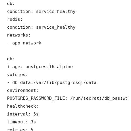
 db:

 condition: service_healthy

 redis:

 condition: service_healthy

 networks:

 - app-network

 db:

 image: postgres:16-alpine

 volumes:

 - db_data:/var/lib/postgresql/data

 environment:

 POSTGRES_PASSWORD_FILE: /run/secrets/db_password
 healthcheck:

 interval: 5s

 timeout: 3s

 retries: 5
