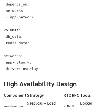
 depends_on:

 networks:

 - app-network

volumes:

 db_data:

 redis_data:

networks:

 app-network:

 driver: overlay
High Availability Design
Component
Strategy
RTO
RPO
Tools
5 replicas + Load
Docker
Application
< 5s
0