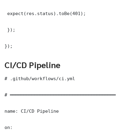
 expect(res.status).toBe(401);

 });

});
CI/CD Pipeline
# .github/workflows/ci.yml

# ═══════════════════════════════════════

name: CI/CD Pipeline

on:
