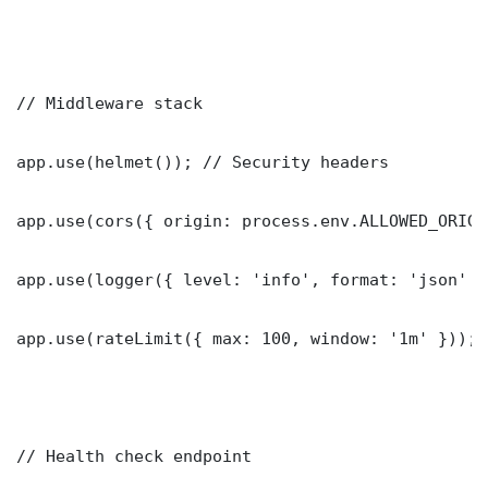
// Middleware stack

app.use(helmet()); // Security headers

app.use(cors({ origin: process.env.ALLOWED_ORIGI
app.use(logger({ level: 'info', format: 'json' })
app.use(rateLimit({ max: 100, window: '1m' }));

// Health check endpoint
