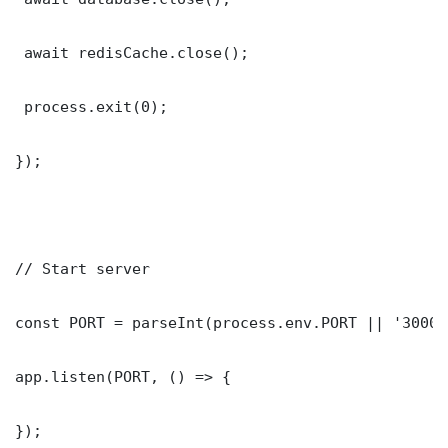
 await redisCache.close();

 process.exit(0);

});

// Start server

const PORT = parseInt(process.env.PORT || '3000')
app.listen(PORT, () => {

});