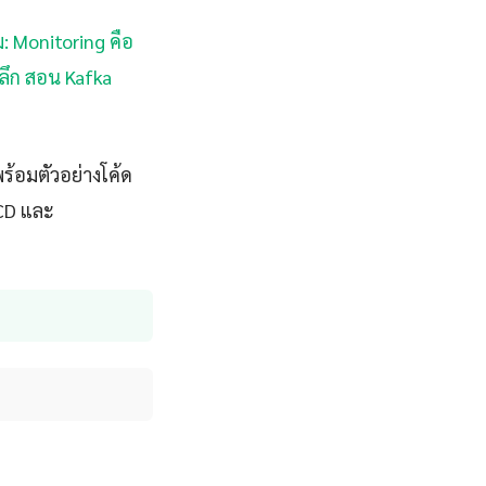
ม: Monitoring คือ
ะลึก สอน Kafka
้อมตัวอย่างโค้ด
/CD และ