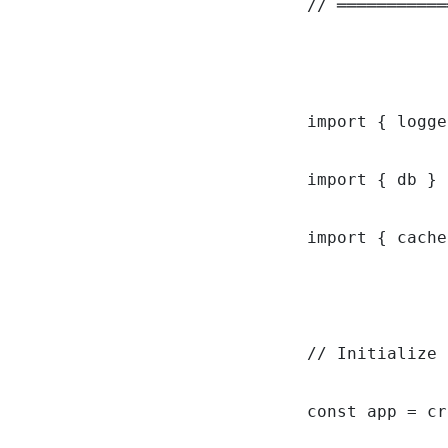
// ═══════════
import { logge
import { db } 
import { cache
// Initialize 
const app = cr