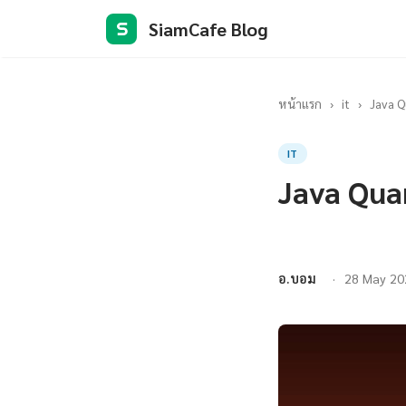
SiamCafe Blog
S
หน้าแรก
›
it
›
Java Q
IT
Java Qua
อ.บอม
28 May 20