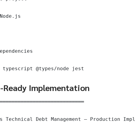
Node.js

ependencies

 typescript @types/node jest
n-Ready Implementation
════════════════════════════

s Technical Debt Management — Production Impl