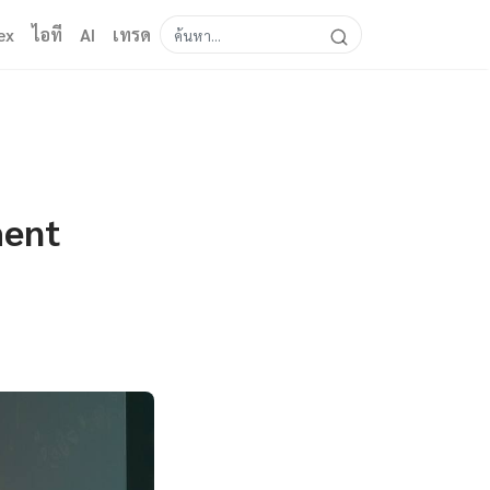
ex
ไอที
AI
เทรด
ment