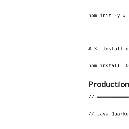
npm init -y # 
# 3. Install d
npm install -D
Productio
// ═══════════
// Java Quarku