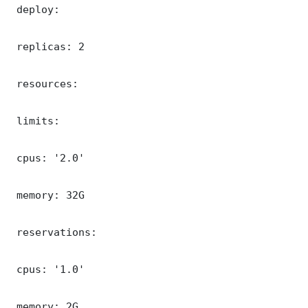
 deploy:

 replicas: 2

 resources:

 limits:

 cpus: '2.0'

 memory: 32G

 reservations:

 cpus: '1.0'

 memory: 2G
