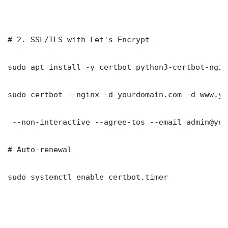
# 2. SSL/TLS with Let's Encrypt

sudo apt install -y certbot python3-certbot-nginx
sudo certbot --nginx -d yourdomain.com -d www.yo
 --non-interactive --agree-tos --email admin@you
# Auto-renewal

sudo systemctl enable certbot.timer
