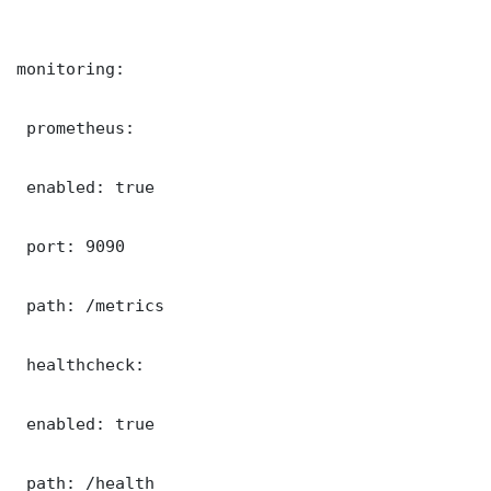
monitoring:

 prometheus:

 enabled: true

 port: 9090

 path: /metrics

 healthcheck:

 enabled: true

 path: /health
