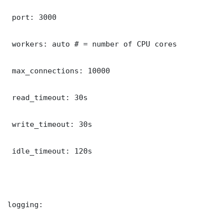
 port: 3000

 workers: auto # = number of CPU cores

 max_connections: 10000

 read_timeout: 30s

 write_timeout: 30s

 idle_timeout: 120s

logging:
