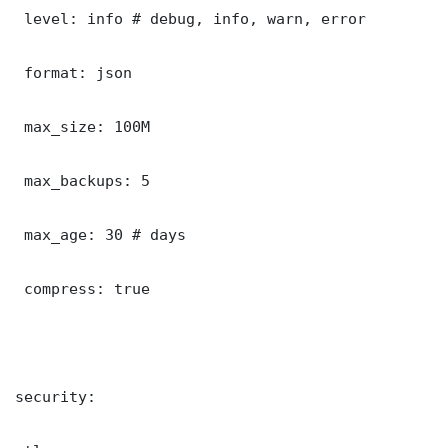
 level: info # debug, info, warn, error

 format: json

 max_size: 100M

 max_backups: 5

 max_age: 30 # days

 compress: true

security:
