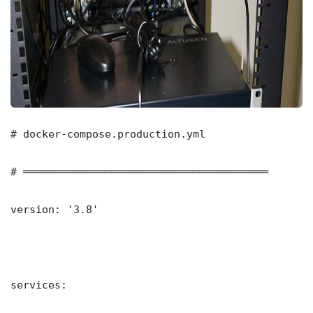
# docker-compose.production.yml

# ═══════════════════════════════════════

version: '3.8'

services:
