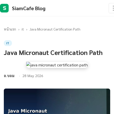
SiamCafe Blog
S
หน้าแรก
›
it
›
Java Micronaut Certification Path
IT
Java Micronaut Certification Path
อ.บอม
28 May 2026