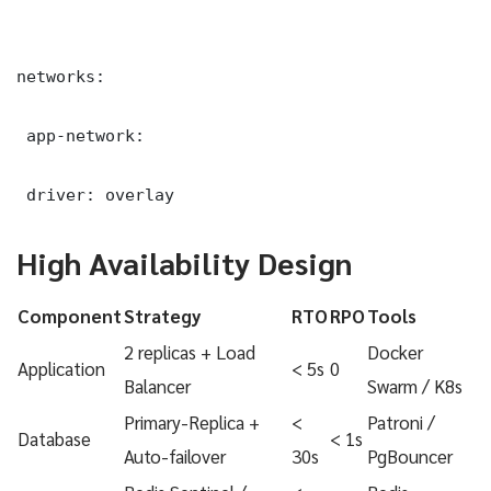
networks:

 app-network:

 driver: overlay
High Availability Design
Component
Strategy
RTO
RPO
Tools
2 replicas + Load
Docker
Application
< 5s
0
Balancer
Swarm / K8s
Primary-Replica +
<
Patroni /
Database
< 1s
Auto-failover
30s
PgBouncer