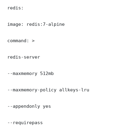
 redis:

 image: redis:7-alpine

 command: >

 redis-server

 --maxmemory 512mb

 --maxmemory-policy allkeys-lru

 --appendonly yes

 --requirepass 
