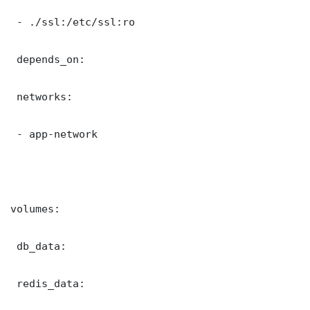
 - ./ssl:/etc/ssl:ro

 depends_on:

 networks:

 - app-network

volumes:

 db_data:

 redis_data:
