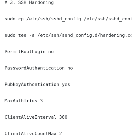
# 3. SSH Hardening

sudo cp /etc/ssh/sshd_config /etc/ssh/sshd_config
sudo tee -a /etc/ssh/sshd_config.d/hardening.con
PermitRootLogin no

PasswordAuthentication no

PubkeyAuthentication yes

MaxAuthTries 3

ClientAliveInterval 300

ClientAliveCountMax 2
