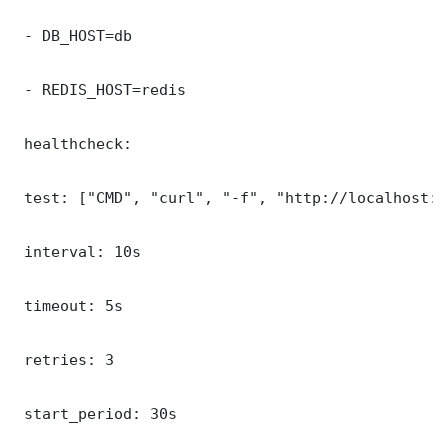
 - DB_HOST=db

 - REDIS_HOST=redis

 healthcheck:

 test: ["CMD", "curl", "-f", "http://localhost:3
 interval: 10s

 timeout: 5s

 retries: 3

 start_period: 30s
