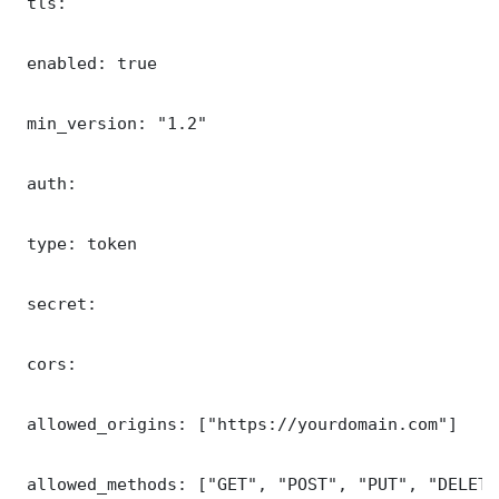
 tls:

 enabled: true

 min_version: "1.2"

 auth:

 type: token

 secret: 

 cors:

 allowed_origins: ["https://yourdomain.com"]

 allowed_methods: ["GET", "POST", "PUT", "DELETE"