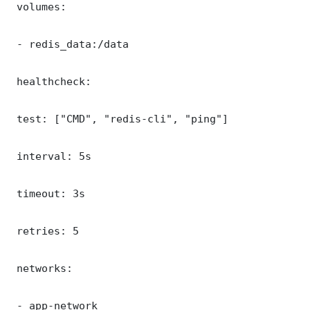
 volumes:

 - redis_data:/data

 healthcheck:

 test: ["CMD", "redis-cli", "ping"]

 interval: 5s

 timeout: 3s

 retries: 5

 networks:

 - app-network
