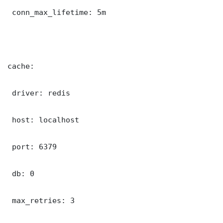
 conn_max_lifetime: 5m

cache:

 driver: redis

 host: localhost

 port: 6379

 db: 0

 max_retries: 3
