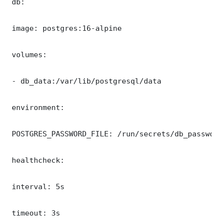
 db:

 image: postgres:16-alpine

 volumes:

 - db_data:/var/lib/postgresql/data

 environment:

 POSTGRES_PASSWORD_FILE: /run/secrets/db_password
 healthcheck:

 interval: 5s

 timeout: 3s
