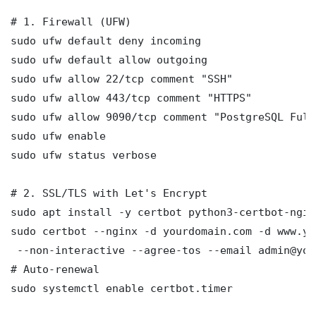
# 1. Firewall (UFW)

sudo ufw default deny incoming

sudo ufw default allow outgoing

sudo ufw allow 22/tcp comment "SSH"

sudo ufw allow 443/tcp comment "HTTPS"

sudo ufw allow 9090/tcp comment "PostgreSQL Full
sudo ufw enable

sudo ufw status verbose

# 2. SSL/TLS with Let's Encrypt

sudo apt install -y certbot python3-certbot-nginx
sudo certbot --nginx -d yourdomain.com -d www.yo
 --non-interactive --agree-tos --email admin@you
# Auto-renewal

sudo systemctl enable certbot.timer
