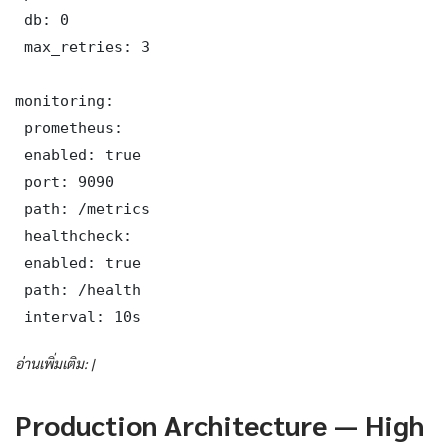
 db: 0

 max_retries: 3

monitoring:

 prometheus:

 enabled: true

 port: 9090

 path: /metrics

 healthcheck:

 enabled: true

 path: /health

 interval: 10s
อ่านเพิ่มเติม: |
Production Architecture — High