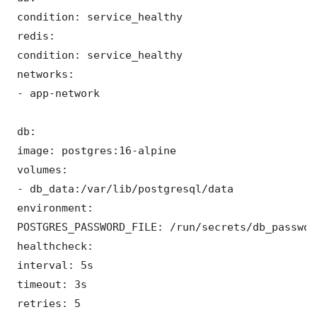
 condition: service_healthy

 redis:

 condition: service_healthy

 networks:

 - app-network

 db:

 image: postgres:16-alpine

 volumes:

 - db_data:/var/lib/postgresql/data

 environment:

 POSTGRES_PASSWORD_FILE: /run/secrets/db_password
 healthcheck:

 interval: 5s

 timeout: 3s

 retries: 5
