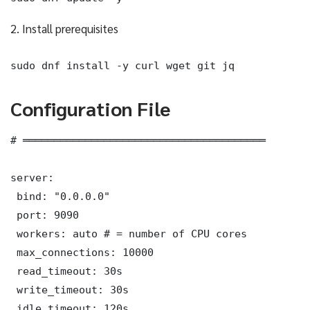
2. Install prerequisites
sudo dnf install -y curl wget git jq
Configuration File
# ═══════════════════════════════════════

server:

 bind: "0.0.0.0"

 port: 9090

 workers: auto # = number of CPU cores

 max_connections: 10000

 read_timeout: 30s

 write_timeout: 30s

 idle_timeout: 120s
