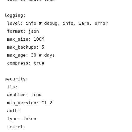
logging:

 level: info # debug, info, warn, error

 format: json

 max_size: 100M

 max_backups: 5

 max_age: 30 # days

 compress: true

security:

 tls:

 enabled: true

 min_version: "1.2"

 auth:

 type: token

 secret: 
