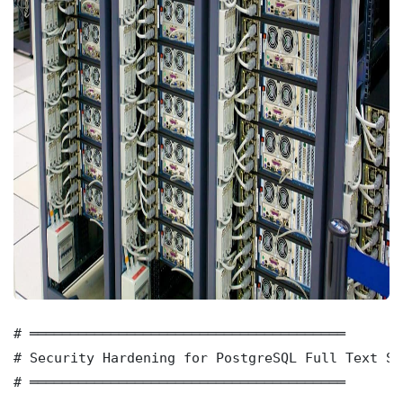
# ═══════════════════════════════════════

# Security Hardening for PostgreSQL Full Text Se
# ═══════════════════════════════════════
