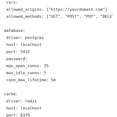
 cors:

 allowed_origins: ["https://yourdomain.com"]

 allowed_methods: ["GET", "POST", "PUT", "DELETE"
database:

 driver: postgres

 host: localhost

 port: 5432

 password: 

 max_open_conns: 25

 max_idle_conns: 5

 conn_max_lifetime: 5m

cache:

 driver: redis

 host: localhost

 port: 6379
