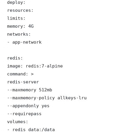
 deploy:

 resources:

 limits:

 memory: 4G

 networks:

 - app-network

 redis:

 image: redis:7-alpine

 command: >

 redis-server

 --maxmemory 512mb

 --maxmemory-policy allkeys-lru

 --appendonly yes

 --requirepass 

 volumes:

 - redis_data:/data
