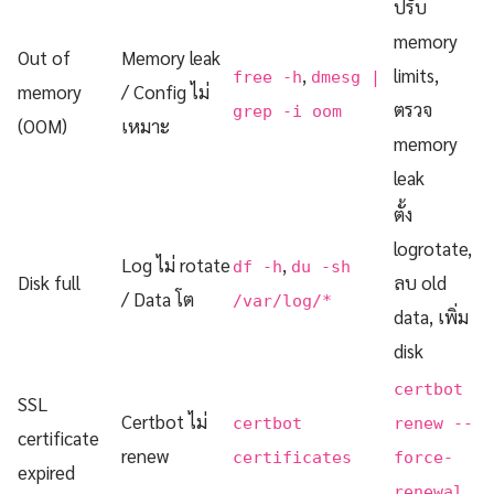
ปรับ
memory
Out of
Memory leak
,
limits,
free -h
dmesg |
memory
/ Config ไม่
ตรวจ
grep -i oom
(OOM)
เหมาะ
memory
leak
ตั้ง
logrotate,
Log ไม่ rotate
,
df -h
du -sh
Disk full
ลบ old
/ Data โต
/var/log/*
data, เพิ่ม
disk
certbot
SSL
Certbot ไม่
certbot
renew --
certificate
renew
certificates
force-
expired
renewal