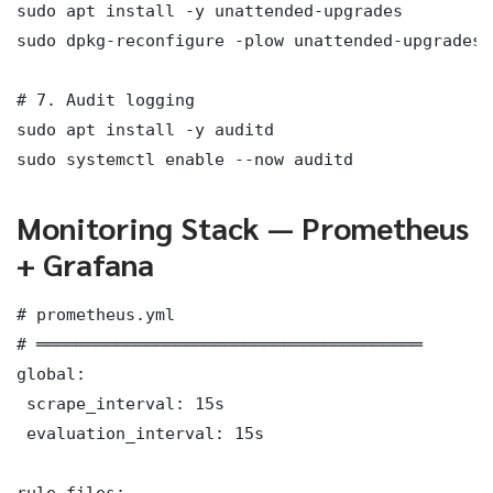
sudo apt install -y unattended-upgrades

sudo dpkg-reconfigure -plow unattended-upgrades

# 7. Audit logging

sudo apt install -y auditd

sudo systemctl enable --now auditd
Monitoring Stack — Prometheus
+ Grafana
# prometheus.yml

# ═══════════════════════════════════════

global:

 scrape_interval: 15s

 evaluation_interval: 15s

rule_files:
