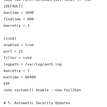
[DEFAULT]

bantime = 3600

findtime = 600

maxretry = 3

[sshd]

enabled = true

port = 22

filter = sshd

logpath = /var/log/auth.log

maxretry = 3

bantime = 86400

EOF

sudo systemctl enable --now fail2ban

# 5. Automatic Security Updates
