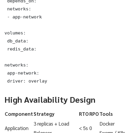
 depends_on:

 networks:

 - app-network

volumes:

 db_data:

 redis_data:

networks:

 app-network:

 driver: overlay
High Availability Design
Component
Strategy
RTO
RPO
Tools
3 replicas + Load
Docker
Application
< 5s
0
Balancer
Swarm / K8s