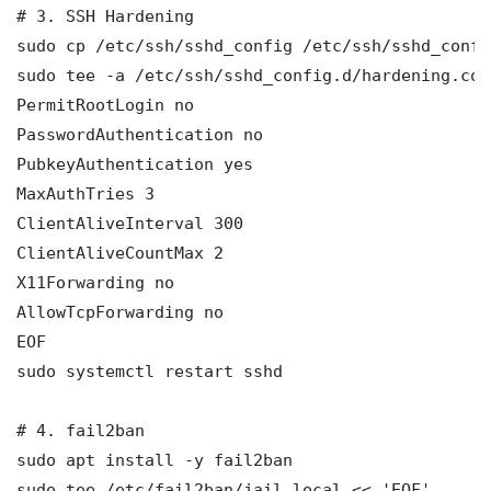
# 3. SSH Hardening

sudo cp /etc/ssh/sshd_config /etc/ssh/sshd_config
sudo tee -a /etc/ssh/sshd_config.d/hardening.con
PermitRootLogin no

PasswordAuthentication no

PubkeyAuthentication yes

MaxAuthTries 3

ClientAliveInterval 300

ClientAliveCountMax 2

X11Forwarding no

AllowTcpForwarding no

EOF

sudo systemctl restart sshd

# 4. fail2ban

sudo apt install -y fail2ban

sudo tee /etc/fail2ban/jail.local << 'EOF'
