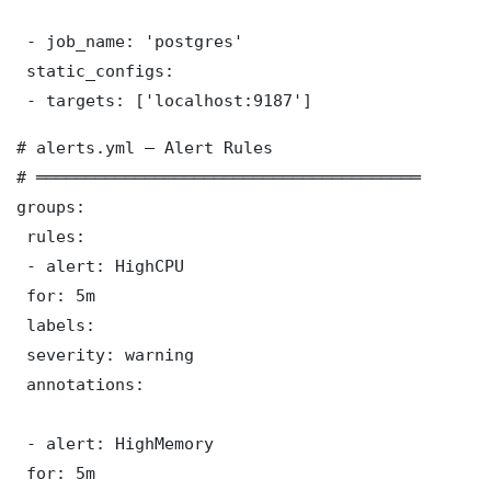
 - job_name: 'postgres'

 static_configs:

 - targets: ['localhost:9187']
# alerts.yml — Alert Rules

# ═══════════════════════════════════════

groups:

 rules:

 - alert: HighCPU

 for: 5m

 labels:

 severity: warning

 annotations:

 - alert: HighMemory

 for: 5m
