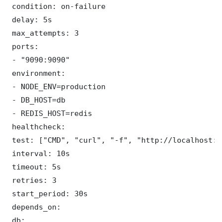
 condition: on-failure

 delay: 5s

 max_attempts: 3

 ports:

 - "9090:9090"

 environment:

 - NODE_ENV=production

 - DB_HOST=db

 - REDIS_HOST=redis

 healthcheck:

 test: ["CMD", "curl", "-f", "http://localhost:9
 interval: 10s

 timeout: 5s

 retries: 3

 start_period: 30s

 depends_on:

 db:
