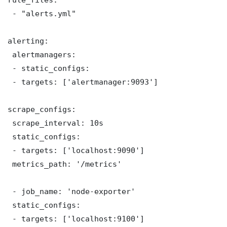
 - "alerts.yml"

alerting:

 alertmanagers:

 - static_configs:

 - targets: ['alertmanager:9093']

scrape_configs:

 scrape_interval: 10s

 static_configs:

 - targets: ['localhost:9090']

 metrics_path: '/metrics'

 - job_name: 'node-exporter'

 static_configs:

 - targets: ['localhost:9100']
