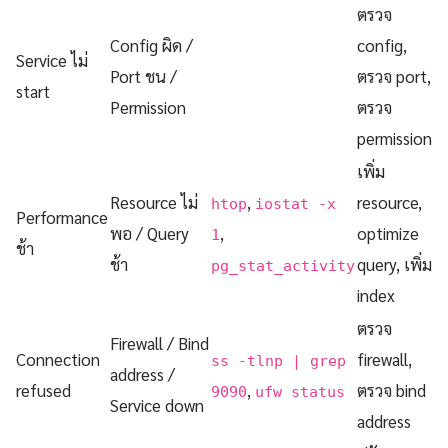
ตรวจ
Config ผิด /
config,
Service ไม่
Port ชน /
ตรวจ port,
start
Permission
ตรวจ
permission
เพิ่ม
Resource ไม่
,
resource,
htop
iostat -x
Performance
พอ / Query
,
optimize
1
ช้า
ช้า
query, เพิ่ม
pg_stat_activity
index
ตรวจ
Firewall / Bind
Connection
firewall,
ss -tlnp | grep
address /
refused
,
ตรวจ bind
9090
ufw status
Service down
address