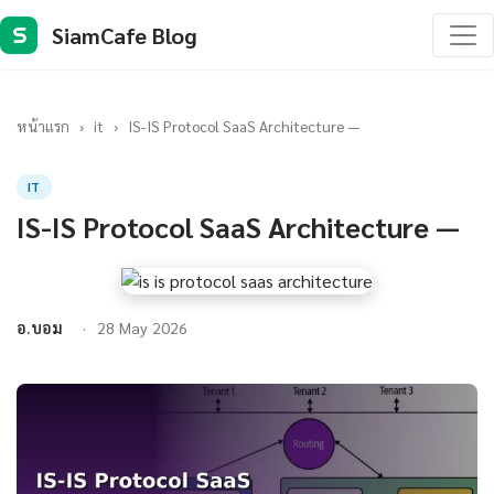
SiamCafe Blog
S
หน้าแรก
›
it
›
IS-IS Protocol SaaS Architecture —
IT
IS-IS Protocol SaaS Architecture —
อ.บอม
28 May 2026