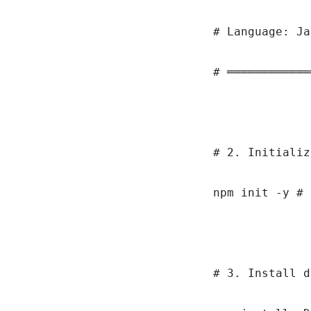
# Language: Ja
# ════════════
# 2. Initializ
npm init -y # 
# 3. Install d