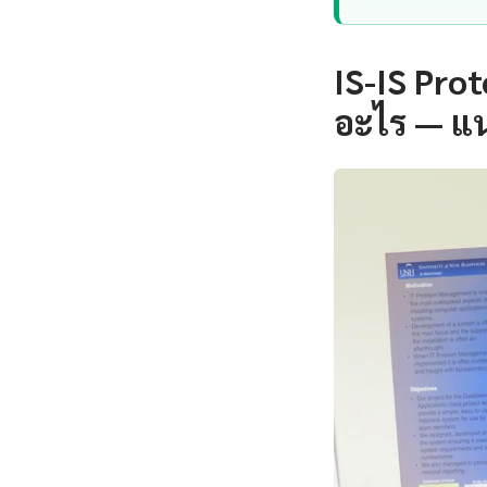
IS-IS Pro
อะไร — แ