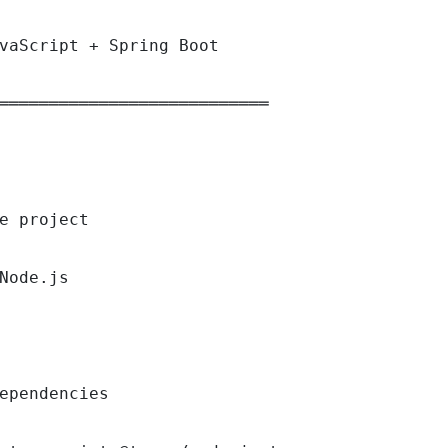
vaScript + Spring Boot

═══════════════════════════

e project

Node.js

ependencies
