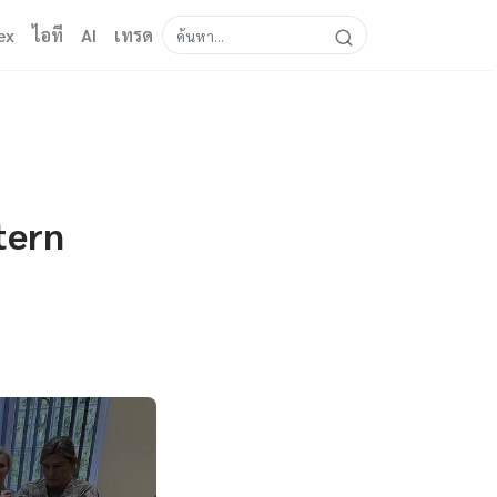
ex
ไอที
AI
เทรด
tern