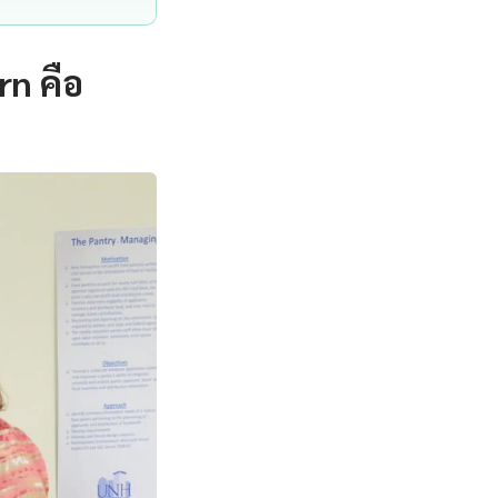
rn คือ