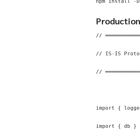
npm install -D
Productio
// ═══════════
// IS-IS Proto
// ═══════════
import { logge
import { db } 