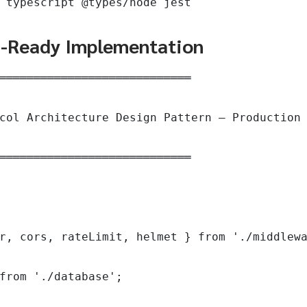
 typescript @types/node jest
n-Ready Implementation
════════════════════════════

col Architecture Design Pattern — Production 
════════════════════════════

r, cors, rateLimit, helmet } from './middlewa
from './database';
