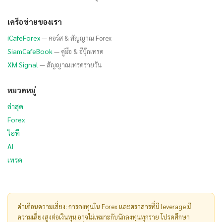
เครือข่ายของเรา
iCafeForex
— คอร์ส & สัญญาณ Forex
SiamCafeBook
— คู่มือ & อีบุ๊กเทรด
XM Signal
— สัญญาณเทรดรายวัน
หมวดหมู่
ล่าสุด
Forex
ไอที
AI
เทรด
คำเตือนความเสี่ยง: การลงทุนใน Forex และตราสารที่มี leverage มี
ความเสี่ยงสูงต่อเงินทุน อาจไม่เหมาะกับนักลงทุนทุกราย โปรดศึกษา