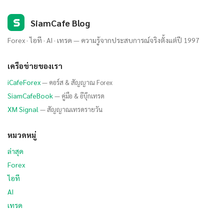
S
SiamCafe Blog
Forex · ไอที · AI · เทรด — ความรู้จากประสบการณ์จริงตั้งแต่ปี 1997
เครือข่ายของเรา
iCafeForex
— คอร์ส & สัญญาณ Forex
SiamCafeBook
— คู่มือ & อีบุ๊กเทรด
XM Signal
— สัญญาณเทรดรายวัน
หมวดหมู่
ล่าสุด
Forex
ไอที
AI
เทรด