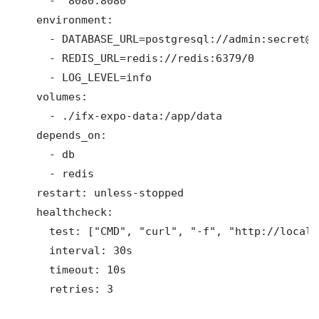
      - "8080:8080"

    environment:

      - DATABASE_URL=postgresql://admin:secret@d
      - REDIS_URL=redis://redis:6379/0

      - LOG_LEVEL=info

    volumes:

      - ./ifx-expo-data:/app/data

    depends_on:

      - db

      - redis

    restart: unless-stopped

    healthcheck:

      test: ["CMD", "curl", "-f", "http://localh
      interval: 30s

      timeout: 10s

      retries: 3
