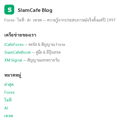
S
SiamCafe Blog
Forex · ไอที · AI · เทรด — ความรู้จากประสบการณ์จริงตั้งแต่ปี 1997
เครือข่ายของเรา
iCafeForex
— คอร์ส & สัญญาณ Forex
SiamCafeBook
— คู่มือ & อีบุ๊กเทรด
XM Signal
— สัญญาณเทรดรายวัน
หมวดหมู่
ล่าสุด
Forex
ไอที
AI
เทรด