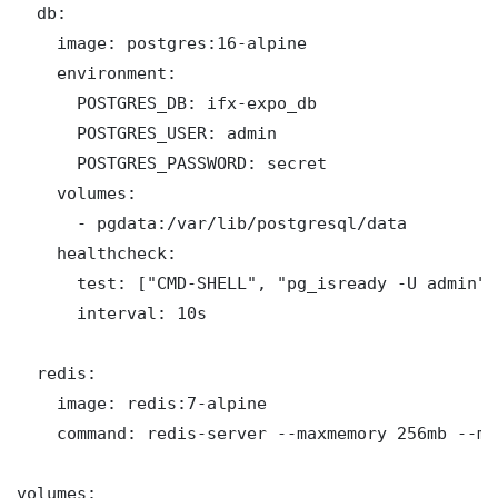
  db:

    image: postgres:16-alpine

    environment:

      POSTGRES_DB: ifx-expo_db

      POSTGRES_USER: admin

      POSTGRES_PASSWORD: secret

    volumes:

      - pgdata:/var/lib/postgresql/data

    healthcheck:

      test: ["CMD-SHELL", "pg_isready -U admin"]

      interval: 10s

  redis:

    image: redis:7-alpine

    command: redis-server --maxmemory 256mb --ma
volumes:
