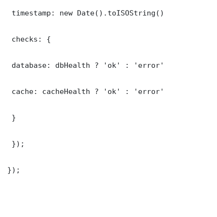
 timestamp: new Date().toISOString()

 checks: {

 database: dbHealth ? 'ok' : 'error'

 cache: cacheHealth ? 'ok' : 'error'

 }

 });

});
