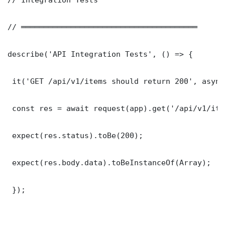
// ═══════════════════════════════════════

describe('API Integration Tests', () => {

 it('GET /api/v1/items should return 200', async
 const res = await request(app).get('/api/v1/item
 expect(res.status).toBe(200);

 expect(res.body.data).toBeInstanceOf(Array);

 });
