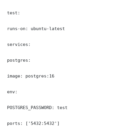
 test:

 runs-on: ubuntu-latest

 services:

 postgres:

 image: postgres:16

 env:

 POSTGRES_PASSWORD: test

 ports: ['5432:5432']
