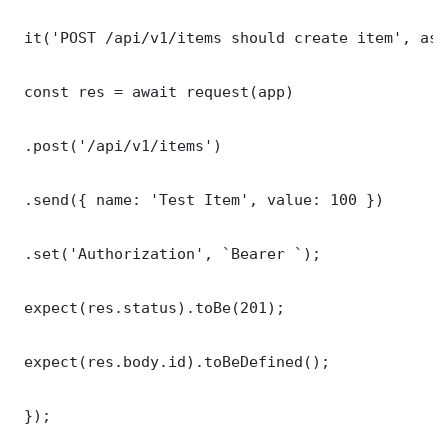
 it('POST /api/v1/items should create item', asy
 const res = await request(app)

 .post('/api/v1/items')

 .send({ name: 'Test Item', value: 100 })

 .set('Authorization', `Bearer `);

 expect(res.status).toBe(201);

 expect(res.body.id).toBeDefined();

 });
