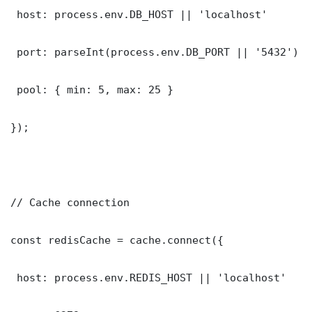
 host: process.env.DB_HOST || 'localhost'

 port: parseInt(process.env.DB_PORT || '5432')

 pool: { min: 5, max: 25 }

});

// Cache connection

const redisCache = cache.connect({

 host: process.env.REDIS_HOST || 'localhost'
