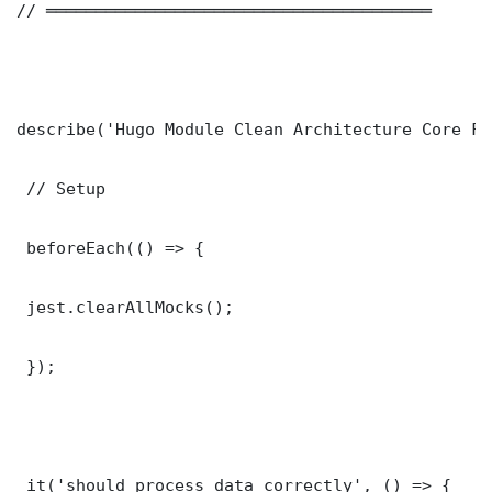
// ═══════════════════════════════════════

describe('Hugo Module Clean Architecture Core Fu
 // Setup

 beforeEach(() => {

 jest.clearAllMocks();

 });

 it('should process data correctly', () => {
