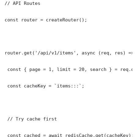
// API Routes

const router = createRouter();

router.get('/api/v1/items', async (req, res) => {
 const { page = 1, limit = 20, search } = req.que
 const cacheKey = `items:::`;

 // Try cache first

 const cached = await redisCache.get(cacheKey);
