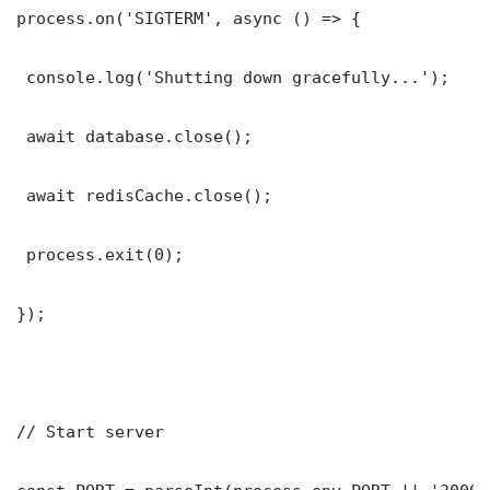
process.on('SIGTERM', async () => {

 console.log('Shutting down gracefully...');

 await database.close();

 await redisCache.close();

 process.exit(0);

});

// Start server
