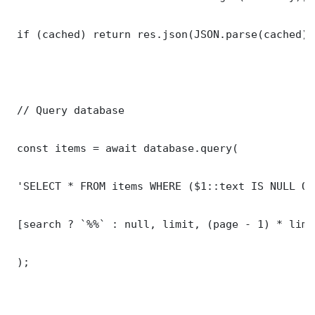
 if (cached) return res.json(JSON.parse(cached));
 // Query database

 const items = await database.query(

 'SELECT * FROM items WHERE ($1::text IS NULL OR
 [search ? `%%` : null, limit, (page - 1) * limit
 );
