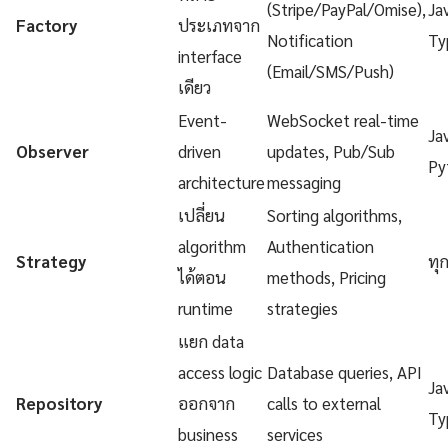
(Stripe/PayPal/Omise),
Ja
Factory
ประเภทจาก
Notification
Ty
interface
(Email/SMS/Push)
เดียว
Event-
WebSocket real-time
Ja
Observer
driven
updates, Pub/Sub
Py
architecture
messaging
เปลี่ยน
Sorting algorithms,
algorithm
Authentication
Strategy
ทุ
ได้ตอน
methods, Pricing
runtime
strategies
แยก data
access logic
Database queries, API
Ja
Repository
ออกจาก
calls to external
Ty
business
services