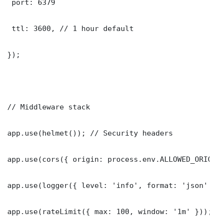
 port: 6379

 ttl: 3600, // 1 hour default

});

// Middleware stack

app.use(helmet()); // Security headers

app.use(cors({ origin: process.env.ALLOWED_ORIGI
app.use(logger({ level: 'info', format: 'json' })
app.use(rateLimit({ max: 100, window: '1m' }));
