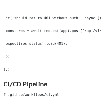
 it('should return 401 without auth', async () =>
 const res = await request(app).post('/api/v1/it
 expect(res.status).toBe(401);

 });

});
CI/CD Pipeline
# .github/workflows/ci.yml
