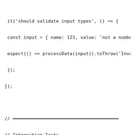
 it('should validate input types', () => {

 const input = { name: 123, value: 'not a number'
 expect(() => processData(input)).toThrow('Inval
 });

});

// ═══════════════════════════════════════

// Integration Tests
