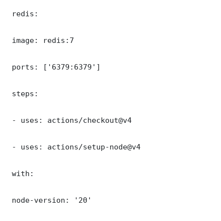
 redis:

 image: redis:7

 ports: ['6379:6379']

 steps:

 - uses: actions/checkout@v4

 - uses: actions/setup-node@v4

 with:

 node-version: '20'
