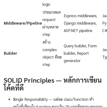
logic
ประมวลผล
Express middleware,
Ja
request
Middleware/Pipeline
Django middleware,
Py
ผ่านหลาย
ASP.NET pipeline
C
step
สร้าง
Query builder, Form
complex
Ja
Builder
builder, Report
object ทีละ
Ty
generator
step
SOLID Principles — หลักการเขียน
โค้ดที่ดี
S
ingle Responsibility — แต่ละ class/function ทำ
หน้าที่เดียวถ้า function ยาวเกิน 20 บรรทัดควรแยกออก