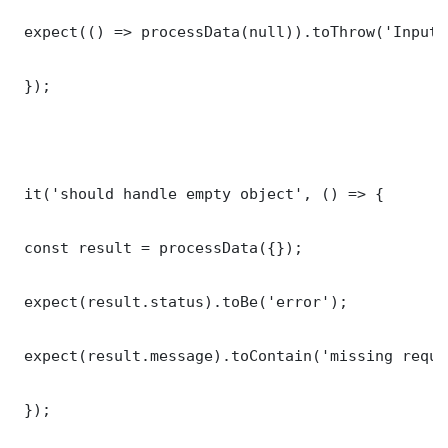
 expect(() => processData(null)).toThrow('Input 
 });

 it('should handle empty object', () => {

 const result = processData({});

 expect(result.status).toBe('error');

 expect(result.message).toContain('missing requi
 });
