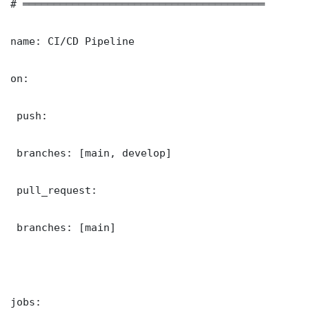
# ═══════════════════════════════════════

name: CI/CD Pipeline

on:

 push:

 branches: [main, develop]

 pull_request:

 branches: [main]

jobs:
