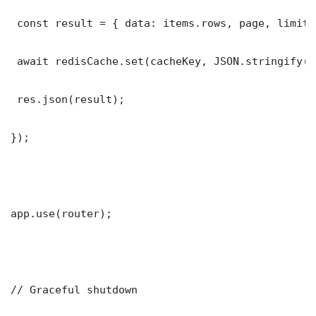
 const result = { data: items.rows, page, limit,
 await redisCache.set(cacheKey, JSON.stringify(r
 res.json(result);

});

app.use(router);

// Graceful shutdown
