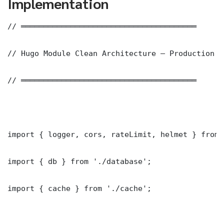
Implementation
// ═══════════════════════════════════════

// Hugo Module Clean Architecture — Production I
// ═══════════════════════════════════════

import { logger, cors, rateLimit, helmet } from 
import { db } from './database';

import { cache } from './cache';
