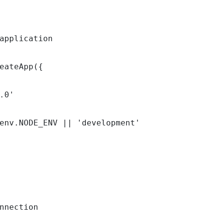
application

eateApp({

.0'

env.NODE_ENV || 'development'

nnection
