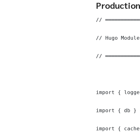
Productio
// ═══════════
// Hugo Module
// ═══════════
import { logge
import { db } 
import { cache