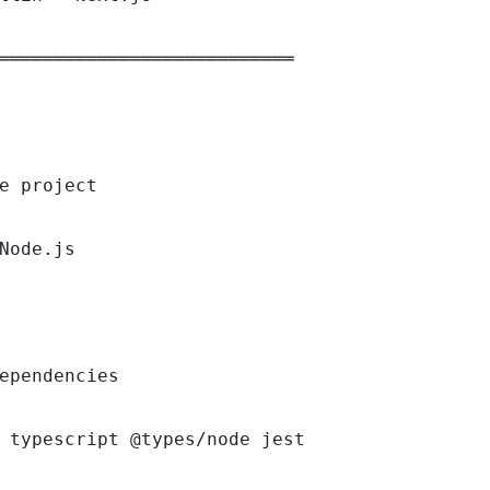
═══════════════════════════

e project

Node.js

ependencies

 typescript @types/node jest