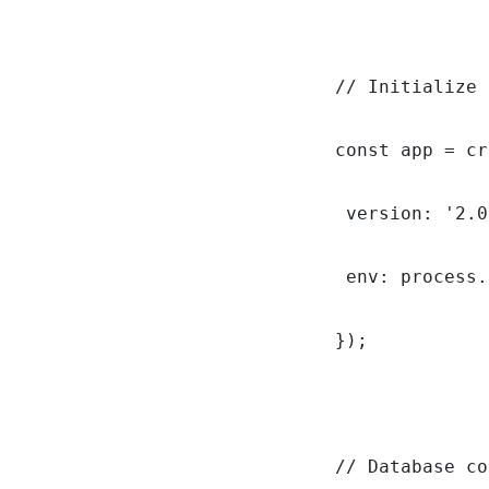
// Initialize 
const app = cr
 version: '2.0
 env: process.
});

// Database co