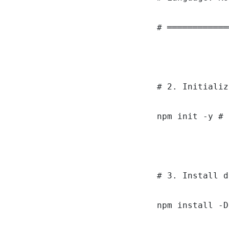
# ════════════
# 2. Initializ
npm init -y # 
# 3. Install d
npm install -D