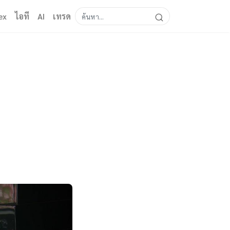
ex
ไอที
AI
เทรด