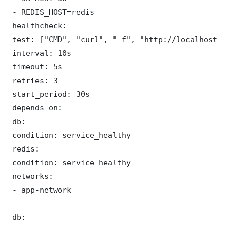
 - REDIS_HOST=redis

 healthcheck:

 test: ["CMD", "curl", "-f", "http://localhost:9
 interval: 10s

 timeout: 5s

 retries: 3

 start_period: 30s

 depends_on:

 db:

 condition: service_healthy

 redis:

 condition: service_healthy

 networks:

 - app-network

 db:
