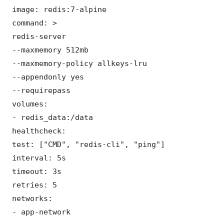
 image: redis:7-alpine

 command: >

 redis-server

 --maxmemory 512mb

 --maxmemory-policy allkeys-lru

 --appendonly yes

 --requirepass 

 volumes:

 - redis_data:/data

 healthcheck:

 test: ["CMD", "redis-cli", "ping"]

 interval: 5s

 timeout: 3s

 retries: 5

 networks:

 - app-network
