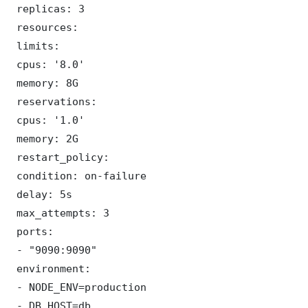
 replicas: 3

 resources:

 limits:

 cpus: '8.0'

 memory: 8G

 reservations:

 cpus: '1.0'

 memory: 2G

 restart_policy:

 condition: on-failure

 delay: 5s

 max_attempts: 3

 ports:

 - "9090:9090"

 environment:

 - NODE_ENV=production

 - DB_HOST=db
