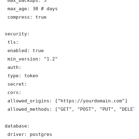
 max_backups: 5

 max_age: 30 # days

 compress: true

security:

 tls:

 enabled: true

 min_version: "1.2"

 auth:

 type: token

 secret: 

 cors:

 allowed_origins: ["https://yourdomain.com"]

 allowed_methods: ["GET", "POST", "PUT", "DELETE"
database:

 driver: postgres
