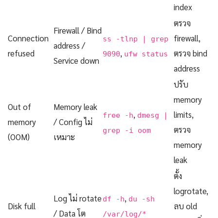
index
ตรวจ
Firewall / Bind
Connection
firewall,
ss -tlnp | grep
address /
refused
,
ตรวจ bind
9090
ufw status
Service down
address
ปรับ
memory
Out of
Memory leak
,
limits,
free -h
dmesg |
memory
/ Config ไม่
ตรวจ
grep -i oom
(OOM)
เหมาะ
memory
leak
ตั้ง
logrotate,
Log ไม่ rotate
,
df -h
du -sh
Disk full
ลบ old
/ Data โต
/var/log/*