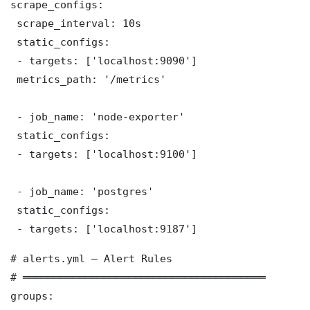
scrape_configs:

 scrape_interval: 10s

 static_configs:

 - targets: ['localhost:9090']

 metrics_path: '/metrics'

 - job_name: 'node-exporter'

 static_configs:

 - targets: ['localhost:9100']

 - job_name: 'postgres'

 static_configs:

 - targets: ['localhost:9187']
# alerts.yml — Alert Rules

# ═══════════════════════════════════════

groups:
