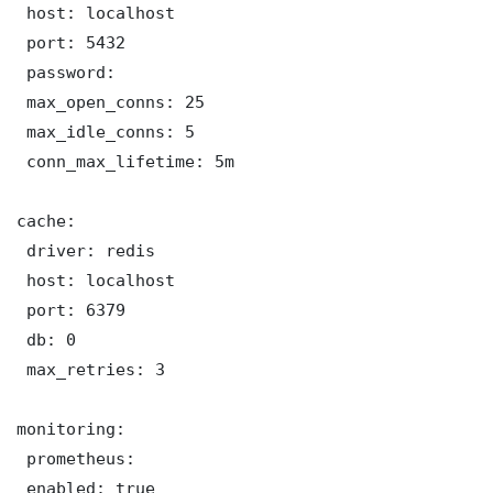
 host: localhost

 port: 5432

 password: 

 max_open_conns: 25

 max_idle_conns: 5

 conn_max_lifetime: 5m

cache:

 driver: redis

 host: localhost

 port: 6379

 db: 0

 max_retries: 3

monitoring:

 prometheus:

 enabled: true
