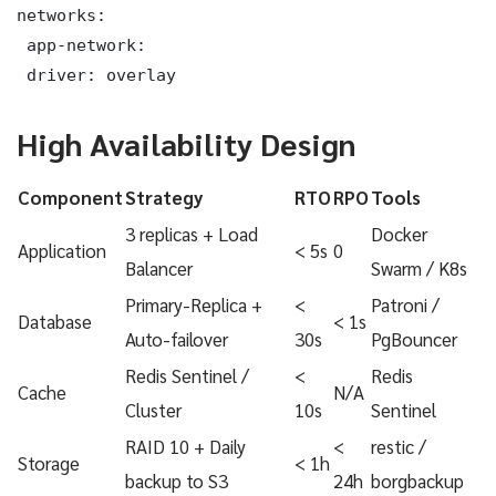
networks:

 app-network:

 driver: overlay
High Availability Design
Component
Strategy
RTO
RPO
Tools
3 replicas + Load
Docker
Application
< 5s
0
Balancer
Swarm / K8s
Primary-Replica +
<
Patroni /
Database
< 1s
Auto-failover
30s
PgBouncer
Redis Sentinel /
<
Redis
Cache
N/A
Cluster
10s
Sentinel
RAID 10 + Daily
<
restic /
Storage
< 1h
backup to S3
24h
borgbackup