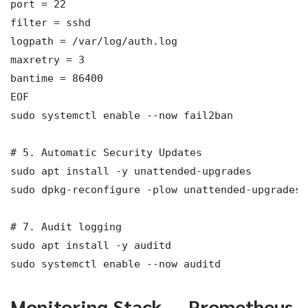
port = 22

filter = sshd

logpath = /var/log/auth.log

maxretry = 3

bantime = 86400

EOF

sudo systemctl enable --now fail2ban

# 5. Automatic Security Updates

sudo apt install -y unattended-upgrades

sudo dpkg-reconfigure -plow unattended-upgrades

# 7. Audit logging

sudo apt install -y auditd

sudo systemctl enable --now auditd
Monitoring Stack — Prometheus