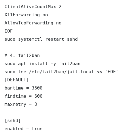
ClientAliveCountMax 2

X11Forwarding no

AllowTcpForwarding no

EOF

sudo systemctl restart sshd

# 4. fail2ban

sudo apt install -y fail2ban

sudo tee /etc/fail2ban/jail.local << 'EOF'

[DEFAULT]

bantime = 3600

findtime = 600

maxretry = 3

[sshd]

enabled = true
