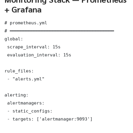
+ Grafana
# prometheus.yml

# ═══════════════════════════════════════

global:

 scrape_interval: 15s

 evaluation_interval: 15s

rule_files:

 - "alerts.yml"

alerting:

 alertmanagers:

 - static_configs:

 - targets: ['alertmanager:9093']
