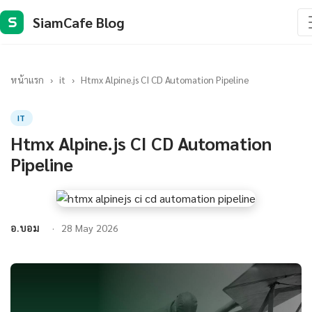
SiamCafe Blog
S
หน้าแรก
›
it
›
Htmx Alpine.js CI CD Automation Pipeline
IT
Htmx Alpine.js CI CD Automation
Pipeline
อ.บอม
28 May 2026