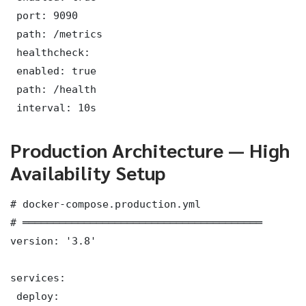
 port: 9090

 path: /metrics

 healthcheck:

 enabled: true

 path: /health

 interval: 10s
Production Architecture — High
Availability Setup
# docker-compose.production.yml

# ═══════════════════════════════════════

version: '3.8'

services:

 deploy:
