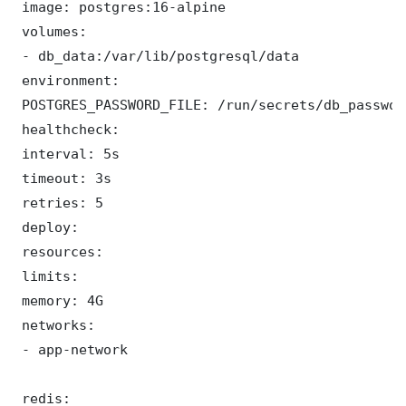
 image: postgres:16-alpine

 volumes:

 - db_data:/var/lib/postgresql/data

 environment:

 POSTGRES_PASSWORD_FILE: /run/secrets/db_password
 healthcheck:

 interval: 5s

 timeout: 3s

 retries: 5

 deploy:

 resources:

 limits:

 memory: 4G

 networks:

 - app-network

 redis:
