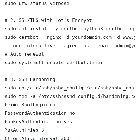
sudo ufw status verbose

# 2. SSL/TLS with Let's Encrypt

sudo apt install -y certbot python3-certbot-nginx
sudo certbot --nginx -d yourdomain.com -d www.yo
 --non-interactive --agree-tos --email admin@you
# Auto-renewal

sudo systemctl enable certbot.timer

# 3. SSH Hardening

sudo cp /etc/ssh/sshd_config /etc/ssh/sshd_config
sudo tee -a /etc/ssh/sshd_config.d/hardening.con
PermitRootLogin no

PasswordAuthentication no

PubkeyAuthentication yes

MaxAuthTries 3

ClientAliveInterval 300
