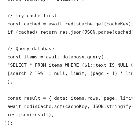
 // Try cache first

 const cached = await redisCache.get(cacheKey);

 if (cached) return res.json(JSON.parse(cached));
 // Query database

 const items = await database.query(

 'SELECT * FROM items WHERE ($1::text IS NULL OR
 [search ? `%%` : null, limit, (page - 1) * limit
 );

 const result = { data: items.rows, page, limit,
 await redisCache.set(cacheKey, JSON.stringify(r
 res.json(result);

});
