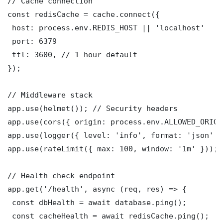
// Cache connection

const redisCache = cache.connect({

 host: process.env.REDIS_HOST || 'localhost'

 port: 6379

 ttl: 3600, // 1 hour default

});

// Middleware stack

app.use(helmet()); // Security headers

app.use(cors({ origin: process.env.ALLOWED_ORIGI
app.use(logger({ level: 'info', format: 'json' })
app.use(rateLimit({ max: 100, window: '1m' }));

// Health check endpoint

app.get('/health', async (req, res) => {

 const dbHealth = await database.ping();

 const cacheHealth = await redisCache.ping();
