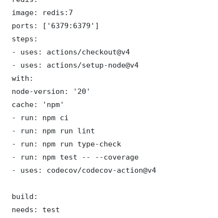
 image: redis:7

 ports: ['6379:6379']

 steps:

 - uses: actions/checkout@v4

 - uses: actions/setup-node@v4

 with:

 node-version: '20'

 cache: 'npm'

 - run: npm ci

 - run: npm run lint

 - run: npm run type-check

 - run: npm test -- --coverage

 - uses: codecov/codecov-action@v4

 build:

 needs: test
