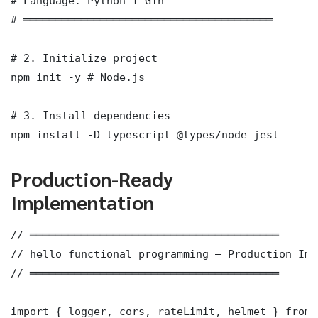
# Language: Python + Gin

# ═══════════════════════════════════════

# 2. Initialize project

npm init -y # Node.js

# 3. Install dependencies

npm install -D typescript @types/node jest
Production-Ready
Implementation
// ═══════════════════════════════════════

// hello functional programming — Production Imp
// ═══════════════════════════════════════

import { logger, cors, rateLimit, helmet } from 