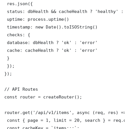
 res.json({

 status: dbHealth && cacheHealth ? 'healthy' : '
 uptime: process.uptime()

 timestamp: new Date().toISOString()

 checks: {

 database: dbHealth ? 'ok' : 'error'

 cache: cacheHealth ? 'ok' : 'error'

 }

 });

});

// API Routes

const router = createRouter();

router.get('/api/v1/items', async (req, res) => {
 const { page = 1, limit = 20, search } = req.que
 const cacheKey = `items:::`;
