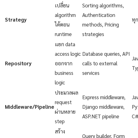
เปลี่ยน
Sorting algorithms,
algorithm
Authentication
Strategy
ทุ
ได้ตอน
methods, Pricing
runtime
strategies
แยก data
access logic
Database queries, API
Ja
Repository
ออกจาก
calls to external
Ty
business
services
logic
ประมวลผล
Express middleware,
Ja
request
Middleware/Pipeline
Django middleware,
Py
ผ่านหลาย
ASP.NET pipeline
C
step
สร้าง
Query builder, Form