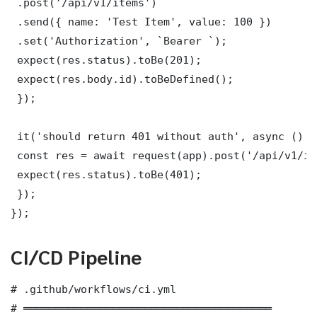
 .post('/api/v1/items')

 .send({ name: 'Test Item', value: 100 })

 .set('Authorization', `Bearer `);

 expect(res.status).toBe(201);

 expect(res.body.id).toBeDefined();

 });

 it('should return 401 without auth', async () =>
 const res = await request(app).post('/api/v1/it
 expect(res.status).toBe(401);

 });

});
CI/CD Pipeline
# .github/workflows/ci.yml

# ═══════════════════════════════════════
