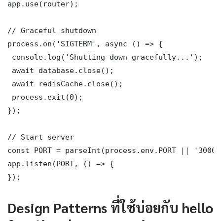
app.use(router);

// Graceful shutdown

process.on('SIGTERM', async () => {

 console.log('Shutting down gracefully...');

 await database.close();

 await redisCache.close();

 process.exit(0);

});

// Start server

const PORT = parseInt(process.env.PORT || '3000')
app.listen(PORT, () => {

});
Design Patterns ที่ใช้บ่อยกับ hello