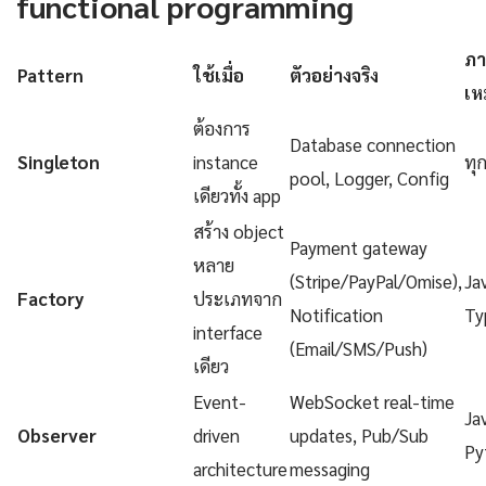
functional programming
ภา
Pattern
ใช้เมื่อ
ตัวอย่างจริง
เห
ต้องการ
Database connection
Singleton
instance
ทุ
pool, Logger, Config
เดียวทั้ง app
สร้าง object
Payment gateway
หลาย
(Stripe/PayPal/Omise),
Ja
Factory
ประเภทจาก
Notification
Ty
interface
(Email/SMS/Push)
เดียว
Event-
WebSocket real-time
Ja
Observer
driven
updates, Pub/Sub
Py
architecture
messaging