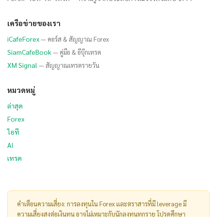
เครือข่ายของเรา
iCafeForex
— คอร์ส & สัญญาณ Forex
SiamCafeBook
— คู่มือ & อีบุ๊กเทรด
XM Signal
— สัญญาณเทรดรายวัน
หมวดหมู่
ล่าสุด
Forex
ไอที
AI
เทรด
คำเตือนความเสี่ยง: การลงทุนใน Forex และตราสารที่มี leverage มี
ความเสี่ยงสูงต่อเงินทุน อาจไม่เหมาะกับนักลงทุนทุกราย โปรดศึกษา