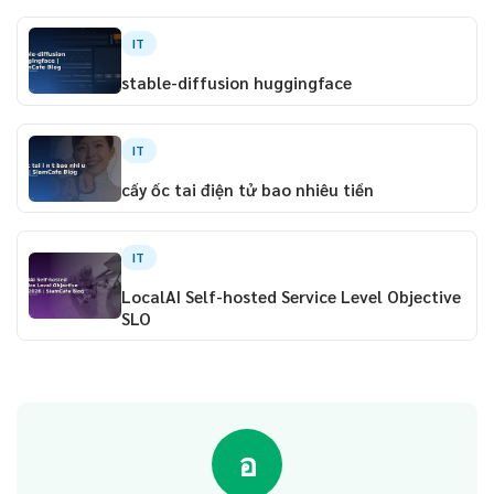
IT
stable-diffusion huggingface
IT
cấy ốc tai điện tử bao nhiêu tiền
IT
LocalAI Self-hosted Service Level Objective
SLO
อ