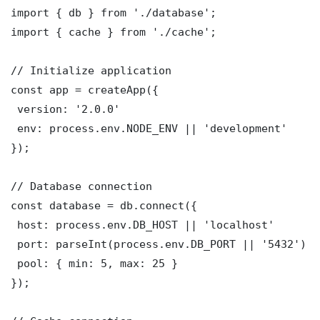
import { db } from './database';

import { cache } from './cache';

// Initialize application

const app = createApp({

 version: '2.0.0'

 env: process.env.NODE_ENV || 'development'

});

// Database connection

const database = db.connect({

 host: process.env.DB_HOST || 'localhost'

 port: parseInt(process.env.DB_PORT || '5432')

 pool: { min: 5, max: 25 }

});
