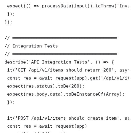
 expect(() => processData(input)).toThrow('Inval
 });

});

// ═══════════════════════════════════════

// Integration Tests

// ═══════════════════════════════════════

describe('API Integration Tests', () => {

 it('GET /api/v1/items should return 200', async
 const res = await request(app).get('/api/v1/item
 expect(res.status).toBe(200);

 expect(res.body.data).toBeInstanceOf(Array);

 });

 it('POST /api/v1/items should create item', asy
 const res = await request(app)
