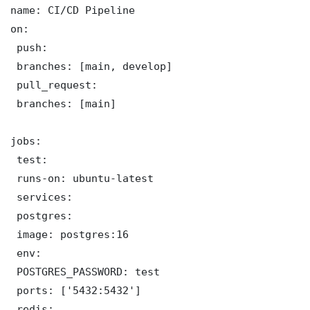
name: CI/CD Pipeline

on:

 push:

 branches: [main, develop]

 pull_request:

 branches: [main]

jobs:

 test:

 runs-on: ubuntu-latest

 services:

 postgres:

 image: postgres:16

 env:

 POSTGRES_PASSWORD: test

 ports: ['5432:5432']

 redis:
