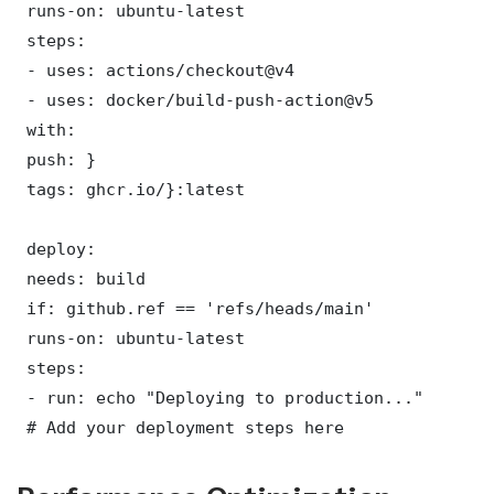
 runs-on: ubuntu-latest

 steps:

 - uses: actions/checkout@v4

 - uses: docker/build-push-action@v5

 with:

 push: }

 tags: ghcr.io/}:latest

 deploy:

 needs: build

 if: github.ref == 'refs/heads/main'

 runs-on: ubuntu-latest

 steps:

 - run: echo "Deploying to production..."

 # Add your deployment steps here