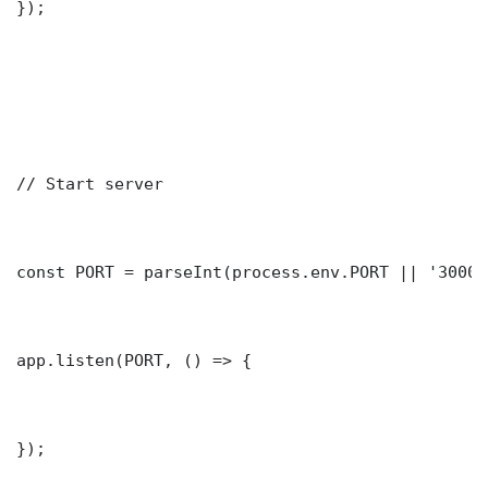
});

// Start server

const PORT = parseInt(process.env.PORT || '3000')
app.listen(PORT, () => {

});