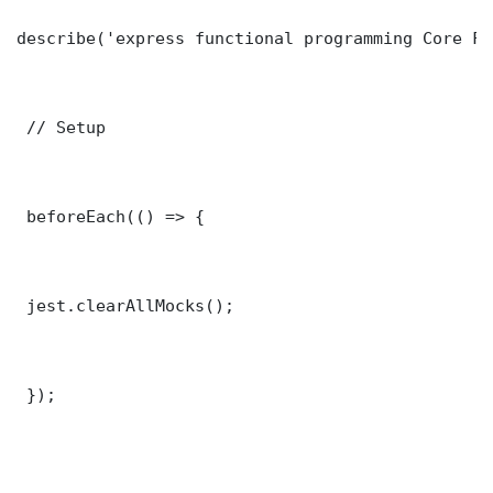
describe('express functional programming Core Fu
 // Setup

 beforeEach(() => {

 jest.clearAllMocks();

 });
