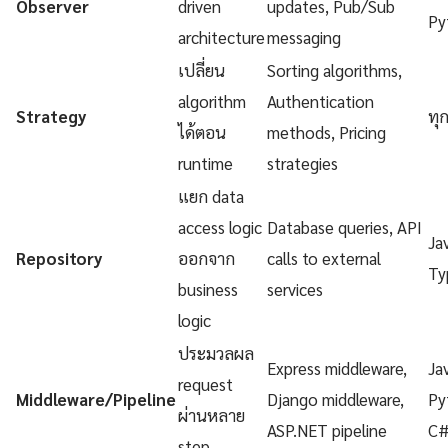
Observer
driven
updates, Pub/Sub
Py
architecture
messaging
เปลี่ยน
Sorting algorithms,
algorithm
Authentication
Strategy
ทุ
ได้ตอน
methods, Pricing
runtime
strategies
แยก data
access logic
Database queries, API
Ja
Repository
ออกจาก
calls to external
Ty
business
services
logic
ประมวลผล
Express middleware,
Ja
request
Middleware/Pipeline
Django middleware,
Py
ผ่านหลาย
ASP.NET pipeline
C
step