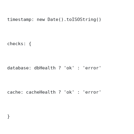
 timestamp: new Date().toISOString()

 checks: {

 database: dbHealth ? 'ok' : 'error'

 cache: cacheHealth ? 'ok' : 'error'

 }
