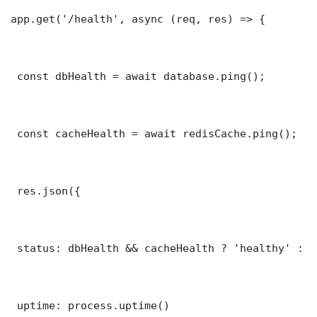
app.get('/health', async (req, res) => {

 const dbHealth = await database.ping();

 const cacheHealth = await redisCache.ping();

 res.json({

 status: dbHealth && cacheHealth ? 'healthy' : '
 uptime: process.uptime()
