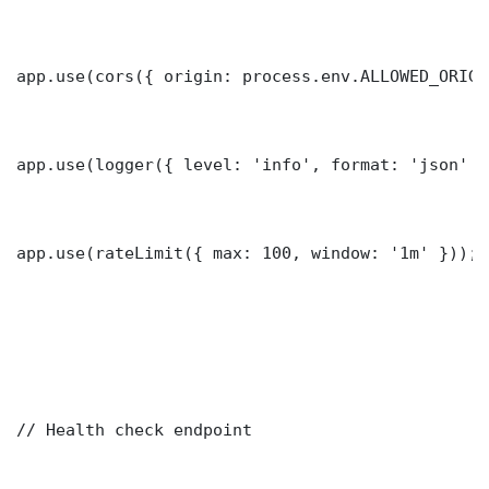
app.use(cors({ origin: process.env.ALLOWED_ORIGI
app.use(logger({ level: 'info', format: 'json' })
app.use(rateLimit({ max: 100, window: '1m' }));

// Health check endpoint
