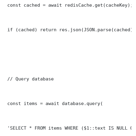
 const cached = await redisCache.get(cacheKey);

 if (cached) return res.json(JSON.parse(cached));
 // Query database

 const items = await database.query(

 'SELECT * FROM items WHERE ($1::text IS NULL OR