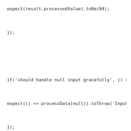
 expect(result.processedValue).toBe(84);

 });

 it('should handle null input gracefully', () => 
 expect(() => processData(null)).toThrow('Input 
 });
