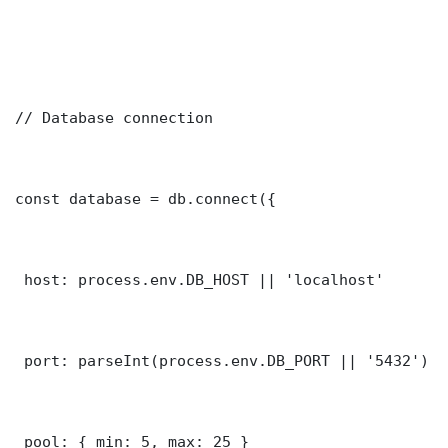
// Database connection

const database = db.connect({

 host: process.env.DB_HOST || 'localhost'

 port: parseInt(process.env.DB_PORT || '5432')

 pool: { min: 5, max: 25 }
