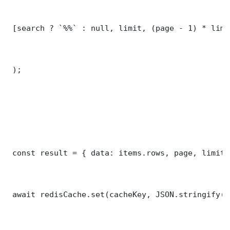
 [search ? `%%` : null, limit, (page - 1) * limit
 );

 const result = { data: items.rows, page, limit,
 await redisCache.set(cacheKey, JSON.stringify(r