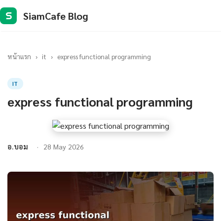
SiamCafe Blog
S
หน้าแรก
›
it
›
express functional programming
IT
express functional programming
อ.บอม
28 May 2026