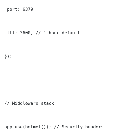
 port: 6379

 ttl: 3600, // 1 hour default

});

// Middleware stack

app.use(helmet()); // Security headers
