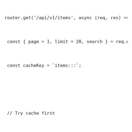
router.get('/api/v1/items', async (req, res) => {
 const { page = 1, limit = 20, search } = req.que
 const cacheKey = `items:::`;

 // Try cache first
