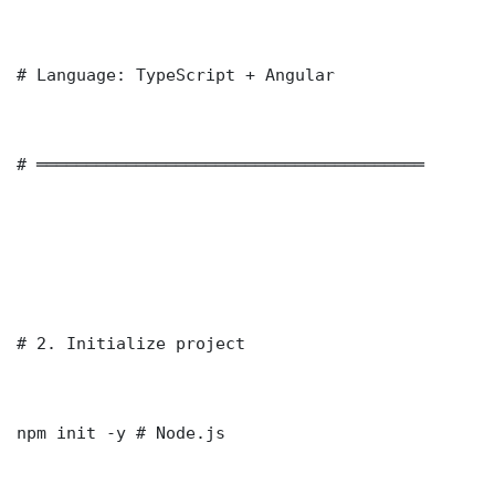
# Language: TypeScript + Angular

# ═══════════════════════════════════════

# 2. Initialize project

npm init -y # Node.js
