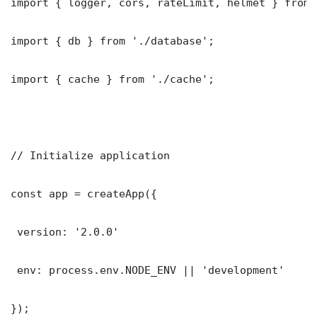
import { logger, cors, rateLimit, helmet } from 
import { db } from './database';

import { cache } from './cache';

// Initialize application

const app = createApp({

 version: '2.0.0'

 env: process.env.NODE_ENV || 'development'

});
