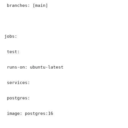
 branches: [main]

jobs:

 test:

 runs-on: ubuntu-latest

 services:

 postgres:

 image: postgres:16
