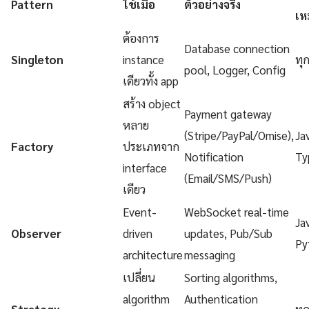
Pattern
ใช้เมื่อ
ตัวอย่างจริง
เห
ต้องการ
Database connection
Singleton
instance
ทุ
pool, Logger, Config
เดียวทั้ง app
สร้าง object
Payment gateway
หลาย
(Stripe/PayPal/Omise),
Ja
Factory
ประเภทจาก
Notification
Ty
interface
(Email/SMS/Push)
เดียว
Event-
WebSocket real-time
Ja
Observer
driven
updates, Pub/Sub
Py
architecture
messaging
เปลี่ยน
Sorting algorithms,
algorithm
Authentication