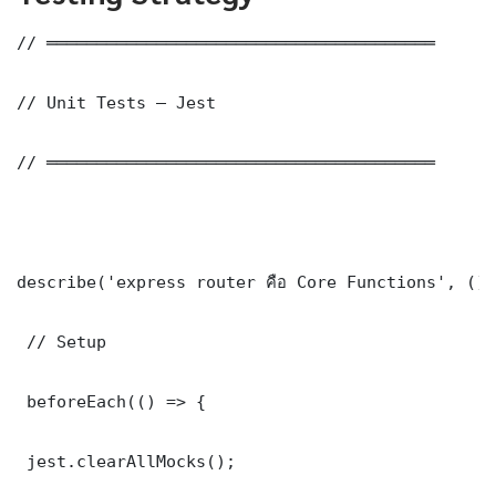
// ═══════════════════════════════════════

// Unit Tests — Jest

// ═══════════════════════════════════════

describe('express router คือ Core Functions', () 
 // Setup

 beforeEach(() => {

 jest.clearAllMocks();
