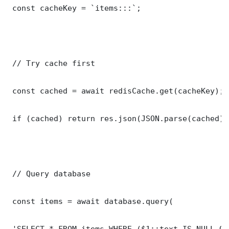
 const cacheKey = `items:::`;

 // Try cache first

 const cached = await redisCache.get(cacheKey);

 if (cached) return res.json(JSON.parse(cached));
 // Query database

 const items = await database.query(

 'SELECT * FROM items WHERE ($1::text IS NULL OR