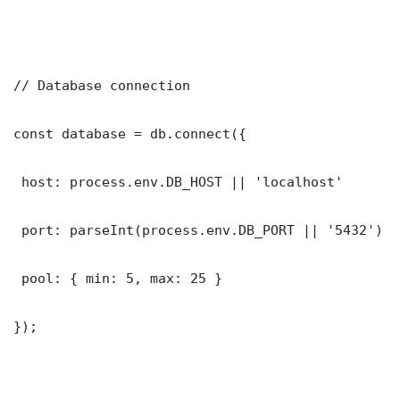
// Database connection

const database = db.connect({

 host: process.env.DB_HOST || 'localhost'

 port: parseInt(process.env.DB_PORT || '5432')

 pool: { min: 5, max: 25 }

});
