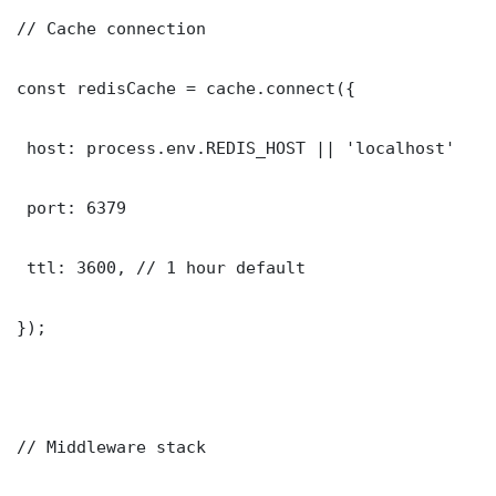
// Cache connection

const redisCache = cache.connect({

 host: process.env.REDIS_HOST || 'localhost'

 port: 6379

 ttl: 3600, // 1 hour default

});

// Middleware stack
