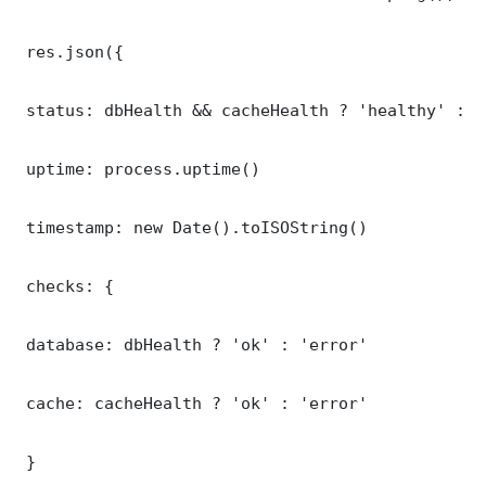
 res.json({

 status: dbHealth && cacheHealth ? 'healthy' : '
 uptime: process.uptime()

 timestamp: new Date().toISOString()

 checks: {

 database: dbHealth ? 'ok' : 'error'

 cache: cacheHealth ? 'ok' : 'error'

 }
