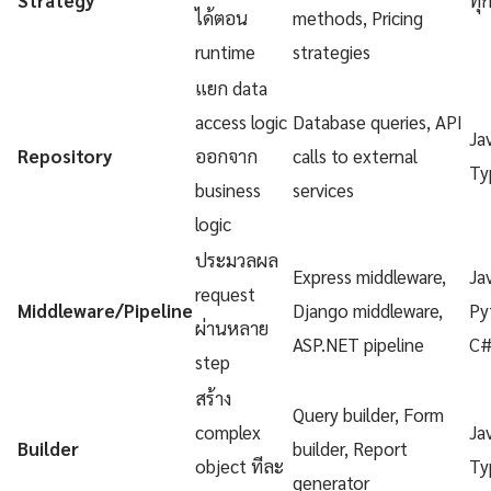
Strategy
ทุ
ได้ตอน
methods, Pricing
runtime
strategies
แยก data
access logic
Database queries, API
Ja
Repository
ออกจาก
calls to external
Ty
business
services
logic
ประมวลผล
Express middleware,
Ja
request
Middleware/Pipeline
Django middleware,
Py
ผ่านหลาย
ASP.NET pipeline
C
step
สร้าง
Query builder, Form
complex
Ja
Builder
builder, Report
object ทีละ
Ty
generator