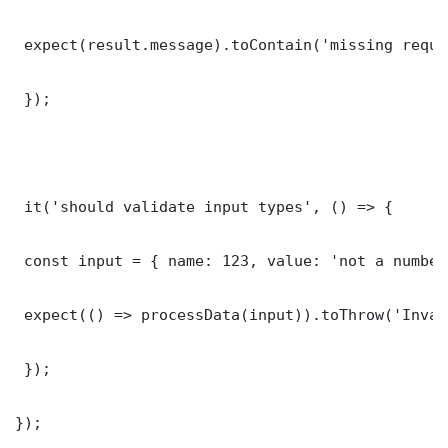
 expect(result.message).toContain('missing requi
 });

 it('should validate input types', () => {

 const input = { name: 123, value: 'not a number'
 expect(() => processData(input)).toThrow('Inval
 });

});
