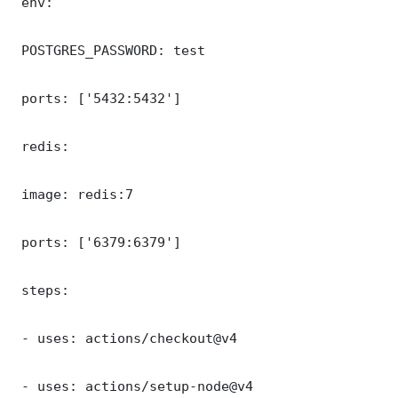
 env:

 POSTGRES_PASSWORD: test

 ports: ['5432:5432']

 redis:

 image: redis:7

 ports: ['6379:6379']

 steps:

 - uses: actions/checkout@v4

 - uses: actions/setup-node@v4
