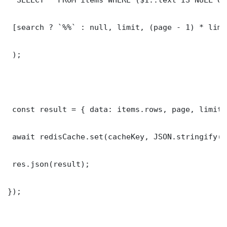
 [search ? `%%` : null, limit, (page - 1) * limit
 );

 const result = { data: items.rows, page, limit,
 await redisCache.set(cacheKey, JSON.stringify(r
 res.json(result);

});
