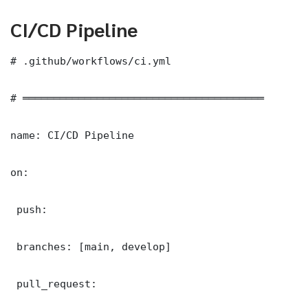
CI/CD Pipeline
# .github/workflows/ci.yml

# ═══════════════════════════════════════

name: CI/CD Pipeline

on:

 push:

 branches: [main, develop]

 pull_request:
