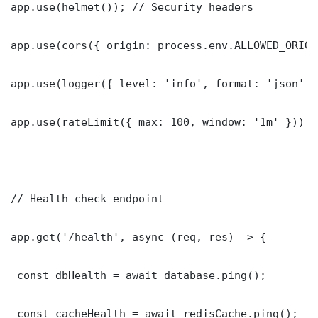
app.use(helmet()); // Security headers

app.use(cors({ origin: process.env.ALLOWED_ORIGI
app.use(logger({ level: 'info', format: 'json' })
app.use(rateLimit({ max: 100, window: '1m' }));

// Health check endpoint

app.get('/health', async (req, res) => {

 const dbHealth = await database.ping();

 const cacheHealth = await redisCache.ping();
