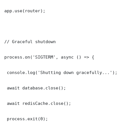
app.use(router);

// Graceful shutdown

process.on('SIGTERM', async () => {

 console.log('Shutting down gracefully...');

 await database.close();

 await redisCache.close();

 process.exit(0);
