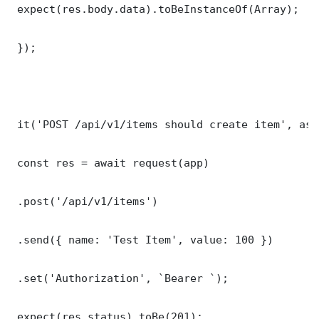
 expect(res.body.data).toBeInstanceOf(Array);

 });

 it('POST /api/v1/items should create item', asy
 const res = await request(app)

 .post('/api/v1/items')

 .send({ name: 'Test Item', value: 100 })

 .set('Authorization', `Bearer `);

 expect(res.status).toBe(201);
