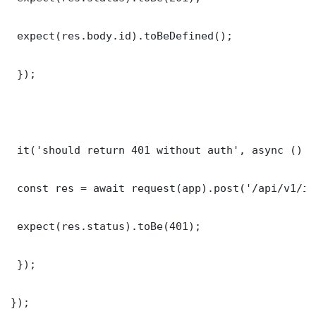
 expect(res.body.id).toBeDefined();

 });

 it('should return 401 without auth', async () =>
 const res = await request(app).post('/api/v1/it
 expect(res.status).toBe(401);

 });

});