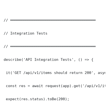
// ═══════════════════════════════════════

// Integration Tests

// ═══════════════════════════════════════

describe('API Integration Tests', () => {

 it('GET /api/v1/items should return 200', async
 const res = await request(app).get('/api/v1/item
 expect(res.status).toBe(200);
