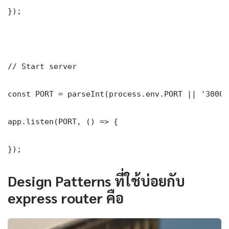
});

// Start server

const PORT = parseInt(process.env.PORT || '3000')
app.listen(PORT, () => {

});
Design Patterns ที่ใช้บ่อยกับ
express router คือ