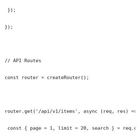
 });

});

// API Routes

const router = createRouter();

router.get('/api/v1/items', async (req, res) => {
 const { page = 1, limit = 20, search } = req.que