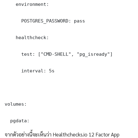
    environment:

      POSTGRES_PASSWORD: pass

    healthcheck:

      test: ["CMD-SHELL", "pg_isready"]

      interval: 5s

volumes:

  pgdata:
จากตัวอย่างนี้จะเห็นว่า Healthchecks.io 12 Factor App