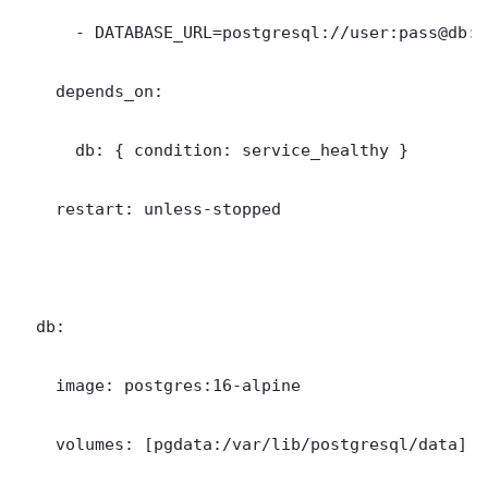
      - DATABASE_URL=postgresql://user:pass@db:5
    depends_on:

      db: { condition: service_healthy }

    restart: unless-stopped

  db:

    image: postgres:16-alpine

    volumes: [pgdata:/var/lib/postgresql/data]
