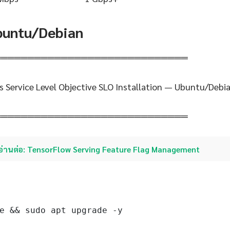
Ubuntu/Debian
═════════════════════════════
s Service Level Objective SLO Installation — Ubuntu/Debi
═════════════════════════════
อ่านต่อ: TensorFlow Serving Feature Flag Management
e && sudo apt upgrade -y