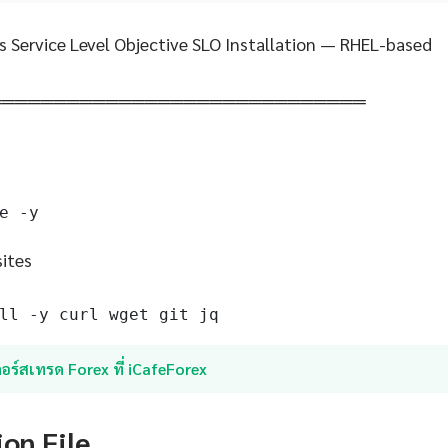
s Service Level Objective SLO Installation — RHEL-based
═════════════════════════════
e -y
sites
ll -y curl wget git jq
อร์สเทรด Forex ที่ iCafeForex
ion File