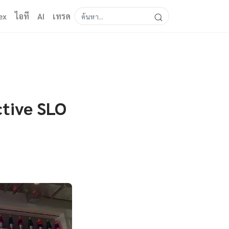
ex
ไอที
AI
เทรด
ctive SLO