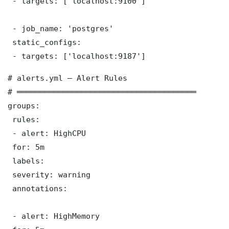
 - targets: ['localhost:9100']

 - job_name: 'postgres'

 static_configs:

 - targets: ['localhost:9187']
# alerts.yml — Alert Rules

# ═══════════════════════════════════════

groups:

 rules:

 - alert: HighCPU

 for: 5m

 labels:

 severity: warning

 annotations:

 - alert: HighMemory
