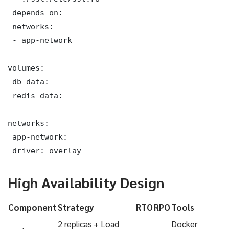
 depends_on:

 networks:

 - app-network

volumes:

 db_data:

 redis_data:

networks:

 app-network:

 driver: overlay
High Availability Design
Component
Strategy
RTO
RPO
Tools
2 replicas + Load
Docker