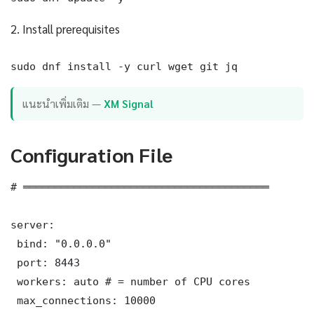
2. Install prerequisites
sudo dnf install -y curl wget git jq
แนะนำเพิ่มเติม —
XM Signal
Configuration File
# ═══════════════════════════════════════

server:

 bind: "0.0.0.0"

 port: 8443

 workers: auto # = number of CPU cores

 max_connections: 10000
