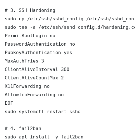
# 3. SSH Hardening

sudo cp /etc/ssh/sshd_config /etc/ssh/sshd_config
sudo tee -a /etc/ssh/sshd_config.d/hardening.con
PermitRootLogin no

PasswordAuthentication no

PubkeyAuthentication yes

MaxAuthTries 3

ClientAliveInterval 300

ClientAliveCountMax 2

X11Forwarding no

AllowTcpForwarding no

EOF

sudo systemctl restart sshd

# 4. fail2ban

sudo apt install -y fail2ban
