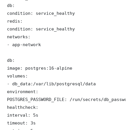
 db:

 condition: service_healthy

 redis:

 condition: service_healthy

 networks:

 - app-network

 db:

 image: postgres:16-alpine

 volumes:

 - db_data:/var/lib/postgresql/data

 environment:

 POSTGRES_PASSWORD_FILE: /run/secrets/db_password
 healthcheck:

 interval: 5s

 timeout: 3s
