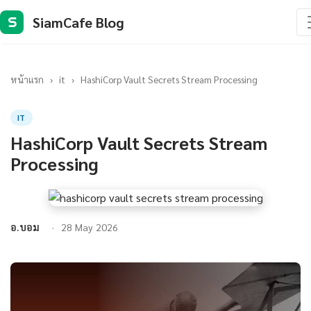
SiamCafe Blog
S
หน้าแรก
›
it
›
HashiCorp Vault Secrets Stream Processing
IT
HashiCorp Vault Secrets Stream
Processing
อ.บอม
28 May 2026