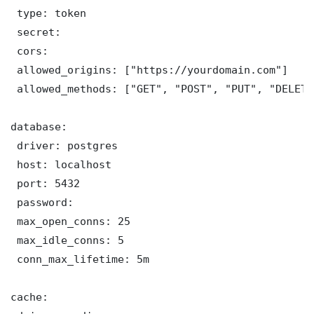
 type: token

 secret: 

 cors:

 allowed_origins: ["https://yourdomain.com"]

 allowed_methods: ["GET", "POST", "PUT", "DELETE"
database:

 driver: postgres

 host: localhost

 port: 5432

 password: 

 max_open_conns: 25

 max_idle_conns: 5

 conn_max_lifetime: 5m

cache:
