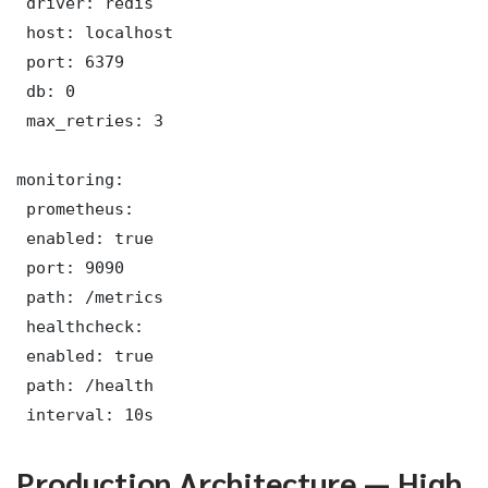
 driver: redis

 host: localhost

 port: 6379

 db: 0

 max_retries: 3

monitoring:

 prometheus:

 enabled: true

 port: 9090

 path: /metrics

 healthcheck:

 enabled: true

 path: /health

 interval: 10s
Production Architecture — High