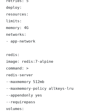
 retries: 5

 deploy:

 resources:

 limits:

 memory: 4G

 networks:

 - app-network

 redis:

 image: redis:7-alpine

 command: >

 redis-server

 --maxmemory 512mb

 --maxmemory-policy allkeys-lru

 --appendonly yes

 --requirepass 

 volumes:
