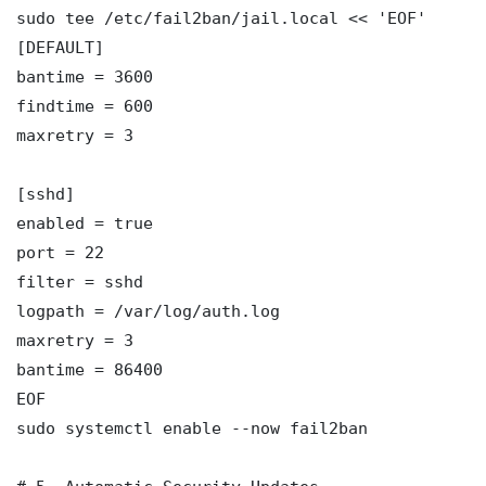
sudo tee /etc/fail2ban/jail.local << 'EOF'

[DEFAULT]

bantime = 3600

findtime = 600

maxretry = 3

[sshd]

enabled = true

port = 22

filter = sshd

logpath = /var/log/auth.log

maxretry = 3

bantime = 86400

EOF

sudo systemctl enable --now fail2ban
