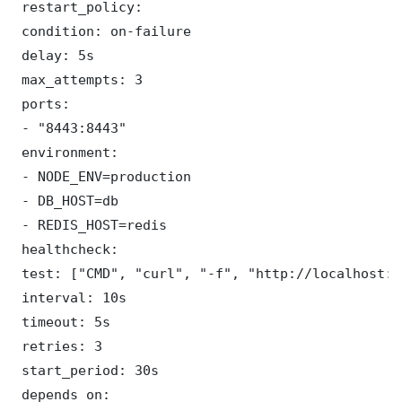
 restart_policy:

 condition: on-failure

 delay: 5s

 max_attempts: 3

 ports:

 - "8443:8443"

 environment:

 - NODE_ENV=production

 - DB_HOST=db

 - REDIS_HOST=redis

 healthcheck:

 test: ["CMD", "curl", "-f", "http://localhost:8
 interval: 10s

 timeout: 5s

 retries: 3

 start_period: 30s

 depends_on:
