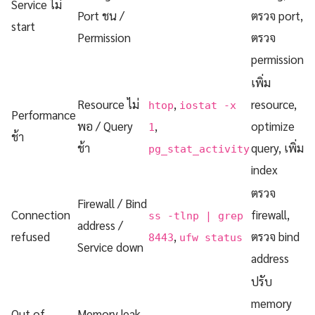
Service ไม่
Port ชน /
ตรวจ port,
start
Permission
ตรวจ
permission
เพิ่ม
Resource ไม่
,
resource,
htop
iostat -x
Performance
พอ / Query
,
optimize
1
ช้า
ช้า
query, เพิ่ม
pg_stat_activity
index
ตรวจ
Firewall / Bind
Connection
firewall,
ss -tlnp | grep
address /
refused
,
ตรวจ bind
8443
ufw status
Service down
address
ปรับ
memory
Out of
Memory leak