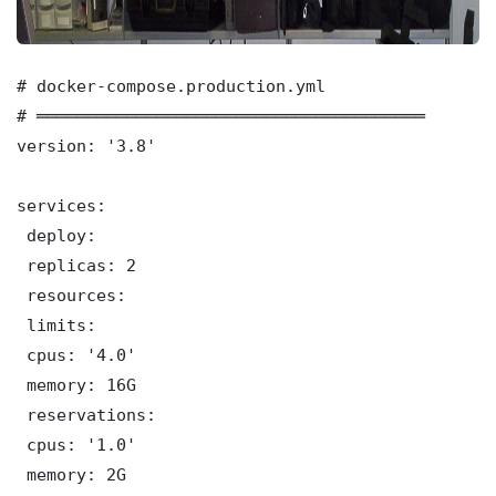
# docker-compose.production.yml

# ═══════════════════════════════════════

version: '3.8'

services:

 deploy:

 replicas: 2

 resources:

 limits:

 cpus: '4.0'

 memory: 16G

 reservations:

 cpus: '1.0'

 memory: 2G
