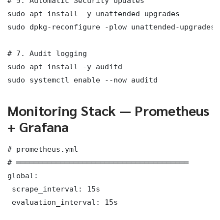
# 5. Automatic Security Updates

sudo apt install -y unattended-upgrades

sudo dpkg-reconfigure -plow unattended-upgrades

# 7. Audit logging

sudo apt install -y auditd

sudo systemctl enable --now auditd
Monitoring Stack — Prometheus
+ Grafana
# prometheus.yml

# ═══════════════════════════════════════

global:

 scrape_interval: 15s

 evaluation_interval: 15s
