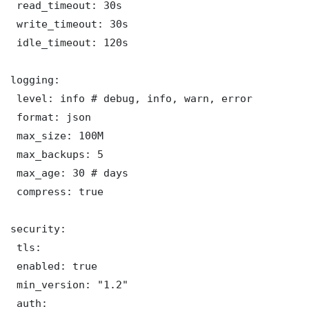
 read_timeout: 30s

 write_timeout: 30s

 idle_timeout: 120s

logging:

 level: info # debug, info, warn, error

 format: json

 max_size: 100M

 max_backups: 5

 max_age: 30 # days

 compress: true

security:

 tls:

 enabled: true

 min_version: "1.2"

 auth:
