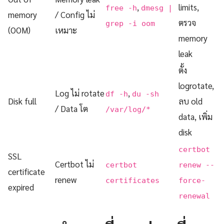
,
limits,
free -h
dmesg |
memory
/ Config ไม่
ตรวจ
grep -i oom
(OOM)
เหมาะ
memory
leak
ตั้ง
logrotate,
Log ไม่ rotate
,
df -h
du -sh
Disk full
ลบ old
/ Data โต
/var/log/*
data, เพิ่ม
disk
certbot
SSL
Certbot ไม่
certbot
renew --
certificate
renew
certificates
force-
expired
renewal