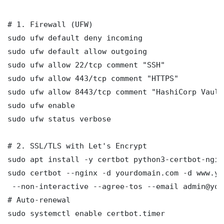
# 1. Firewall (UFW)

sudo ufw default deny incoming

sudo ufw default allow outgoing

sudo ufw allow 22/tcp comment "SSH"

sudo ufw allow 443/tcp comment "HTTPS"

sudo ufw allow 8443/tcp comment "HashiCorp Vault
sudo ufw enable

sudo ufw status verbose

# 2. SSL/TLS with Let's Encrypt

sudo apt install -y certbot python3-certbot-nginx
sudo certbot --nginx -d yourdomain.com -d www.yo
 --non-interactive --agree-tos --email admin@you
# Auto-renewal

sudo systemctl enable certbot.timer
