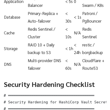
Application
< 5s
0
Balancer
Swarm / K8s
Primary-Replica +
<
Patroni /
Database
< 1s
Auto-failover
30s
PgBouncer
Redis Sentinel /
<
Redis
Cache
N/A
Cluster
10s
Sentinel
RAID 10 + Daily
<
restic /
Storage
< 1h
backup to S3
24h
borgbackup
Multi-provider DNS
<
CloudFlare +
DNS
N/A
failover
60s
Route53
Security Hardening Checklist
# ═══════════════════════════════════════

# Security Hardening for HashiCorp Vault Secrets
# ═══════════════════════════════════════
