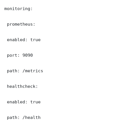
monitoring:

 prometheus:

 enabled: true

 port: 9090

 path: /metrics

 healthcheck:

 enabled: true

 path: /health
