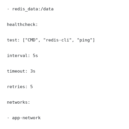
 - redis_data:/data

 healthcheck:

 test: ["CMD", "redis-cli", "ping"]

 interval: 5s

 timeout: 3s

 retries: 5

 networks:

 - app-network
