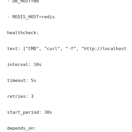
 - DB_HOST=db

 - REDIS_HOST=redis

 healthcheck:

 test: ["CMD", "curl", "-f", "http://localhost:3
 interval: 10s

 timeout: 5s

 retries: 3

 start_period: 30s

 depends_on:
