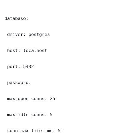
database:

 driver: postgres

 host: localhost

 port: 5432

 password: 

 max_open_conns: 25

 max_idle_conns: 5

 conn_max_lifetime: 5m
