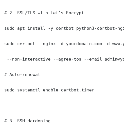
# 2. SSL/TLS with Let's Encrypt

sudo apt install -y certbot python3-certbot-nginx
sudo certbot --nginx -d yourdomain.com -d www.yo
 --non-interactive --agree-tos --email admin@you
# Auto-renewal

sudo systemctl enable certbot.timer

# 3. SSH Hardening
