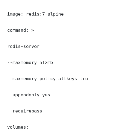
 image: redis:7-alpine

 command: >

 redis-server

 --maxmemory 512mb

 --maxmemory-policy allkeys-lru

 --appendonly yes

 --requirepass 

 volumes:
