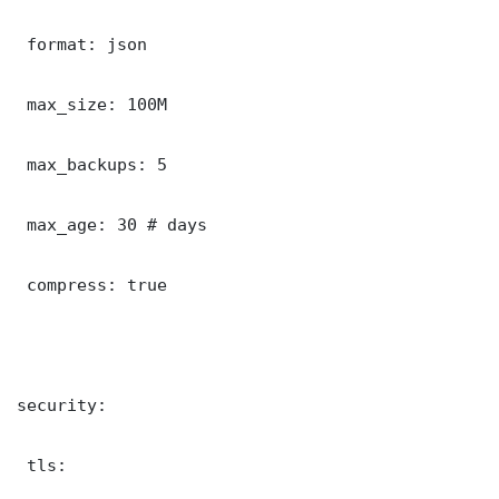
 format: json

 max_size: 100M

 max_backups: 5

 max_age: 30 # days

 compress: true

security:

 tls:
