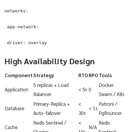
networks:

 app-network:

 driver: overlay
High Availability Design
Component
Strategy
RTO
RPO
Tools
5 replicas + Load
Docker
Application
< 5s
0
Balancer
Swarm / K8s
Primary-Replica +
<
Patroni /
Database
< 1s
Auto-failover
30s
PgBouncer
Redis Sentinel /
<
Redis
Cache
N/A
Cluster
10s
Sentinel