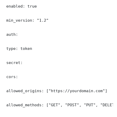
 enabled: true

 min_version: "1.2"

 auth:

 type: token

 secret: 

 cors:

 allowed_origins: ["https://yourdomain.com"]

 allowed_methods: ["GET", "POST", "PUT", "DELETE"