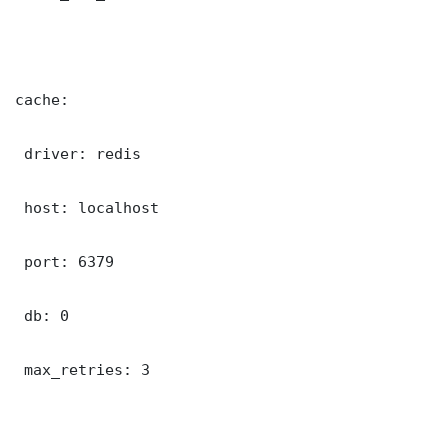
cache:

 driver: redis

 host: localhost

 port: 6379

 db: 0

 max_retries: 3
