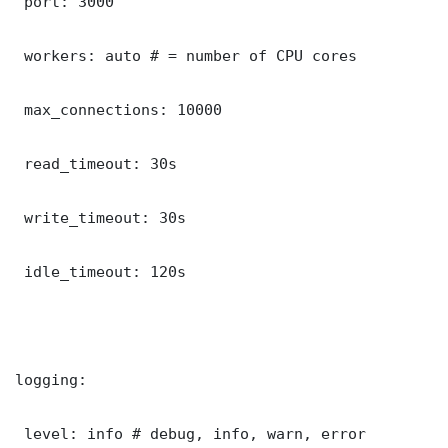
 port: 3000

 workers: auto # = number of CPU cores

 max_connections: 10000

 read_timeout: 30s

 write_timeout: 30s

 idle_timeout: 120s

logging:

 level: info # debug, info, warn, error
