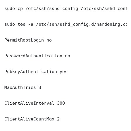
sudo cp /etc/ssh/sshd_config /etc/ssh/sshd_config
sudo tee -a /etc/ssh/sshd_config.d/hardening.con
PermitRootLogin no

PasswordAuthentication no

PubkeyAuthentication yes

MaxAuthTries 3

ClientAliveInterval 300

ClientAliveCountMax 2
