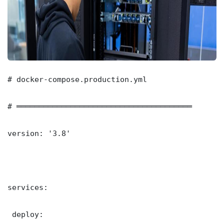
# docker-compose.production.yml

# ═══════════════════════════════════════

version: '3.8'

services:

 deploy:
