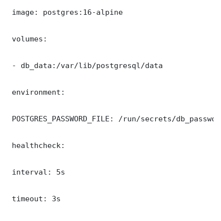
 image: postgres:16-alpine

 volumes:

 - db_data:/var/lib/postgresql/data

 environment:

 POSTGRES_PASSWORD_FILE: /run/secrets/db_password
 healthcheck:

 interval: 5s

 timeout: 3s
