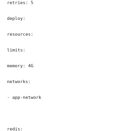
 retries: 5

 deploy:

 resources:

 limits:

 memory: 4G

 networks:

 - app-network

 redis:
