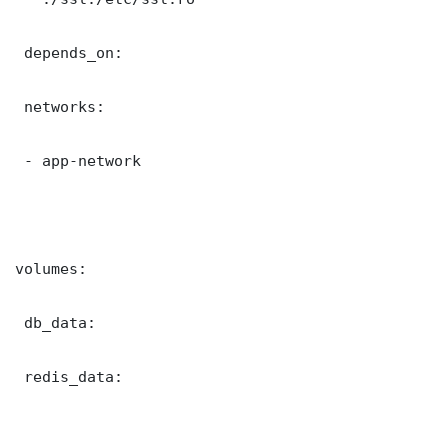
 depends_on:

 networks:

 - app-network

volumes:

 db_data:

 redis_data:
