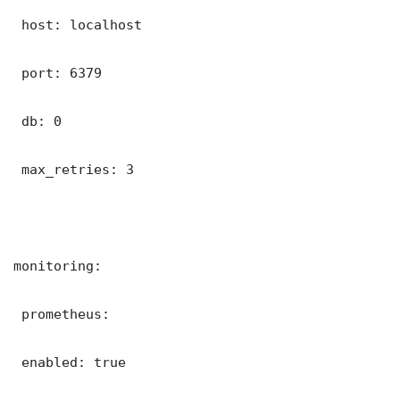
 host: localhost

 port: 6379

 db: 0

 max_retries: 3

monitoring:

 prometheus:

 enabled: true
