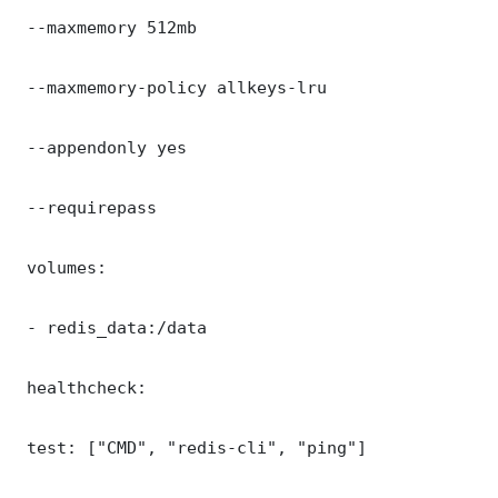
 --maxmemory 512mb

 --maxmemory-policy allkeys-lru

 --appendonly yes

 --requirepass 

 volumes:

 - redis_data:/data

 healthcheck:

 test: ["CMD", "redis-cli", "ping"]
