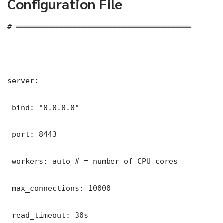
Configuration File
# ═══════════════════════════════════════

server:

 bind: "0.0.0.0"

 port: 8443

 workers: auto # = number of CPU cores

 max_connections: 10000

 read_timeout: 30s
