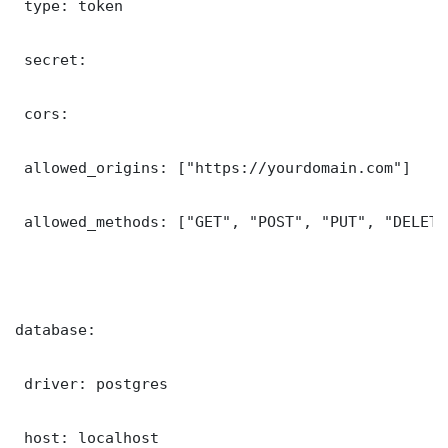
 type: token

 secret: 

 cors:

 allowed_origins: ["https://yourdomain.com"]

 allowed_methods: ["GET", "POST", "PUT", "DELETE"
database:

 driver: postgres

 host: localhost
