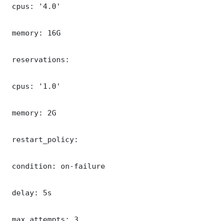
 cpus: '4.0'

 memory: 16G

 reservations:

 cpus: '1.0'

 memory: 2G

 restart_policy:

 condition: on-failure

 delay: 5s

 max_attempts: 3
