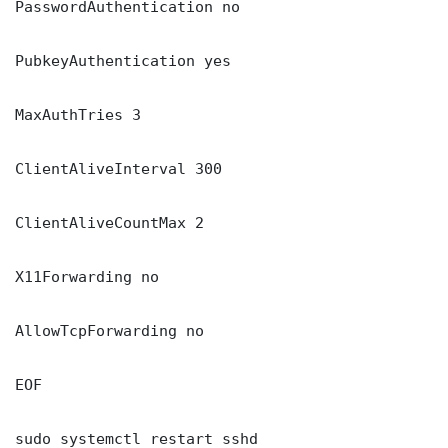
PasswordAuthentication no

PubkeyAuthentication yes

MaxAuthTries 3

ClientAliveInterval 300

ClientAliveCountMax 2

X11Forwarding no

AllowTcpForwarding no

EOF

sudo systemctl restart sshd
