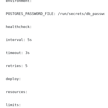
 environment:

 POSTGRES_PASSWORD_FILE: /run/secrets/db_password
 healthcheck:

 interval: 5s

 timeout: 3s

 retries: 5

 deploy:

 resources:

 limits:
