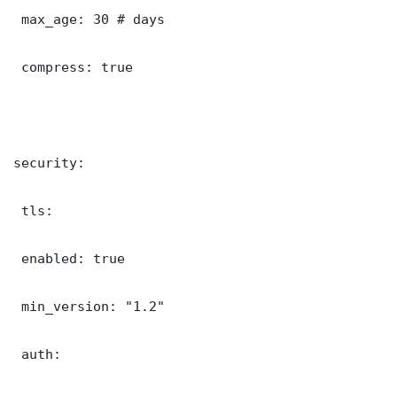
 max_age: 30 # days

 compress: true

security:

 tls:

 enabled: true

 min_version: "1.2"

 auth:
