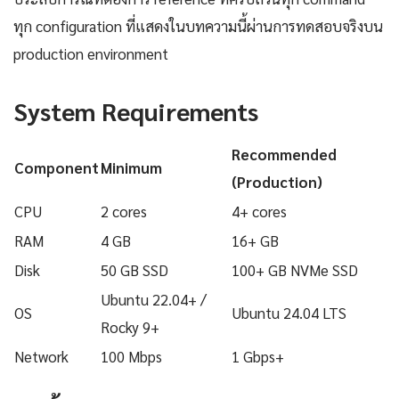
ทุก configuration ที่แสดงในบทความนี้ผ่านการทดสอบจริงบน
production environment
System Requirements
Recommended
Component
Minimum
(Production)
CPU
2 cores
4+ cores
RAM
4 GB
16+ GB
Disk
50 GB SSD
100+ GB NVMe SSD
Ubuntu 22.04+ /
OS
Ubuntu 24.04 LTS
Rocky 9+
Network
100 Mbps
1 Gbps+