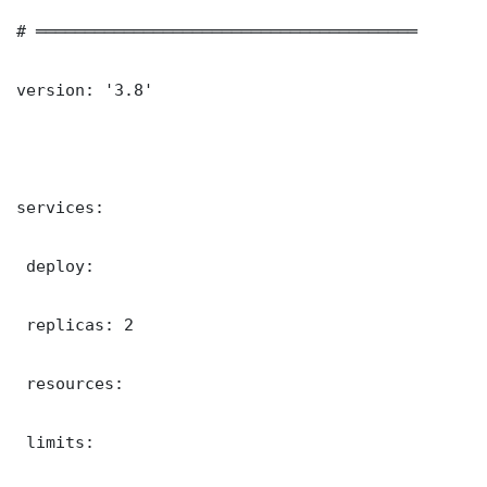
# ═══════════════════════════════════════

version: '3.8'

services:

 deploy:

 replicas: 2

 resources:

 limits:
