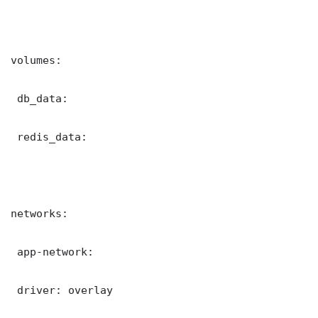
volumes:

 db_data:

 redis_data:

networks:

 app-network:

 driver: overlay