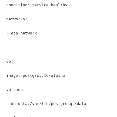
 condition: service_healthy

 networks:

 - app-network

 db:

 image: postgres:16-alpine

 volumes:

 - db_data:/var/lib/postgresql/data
