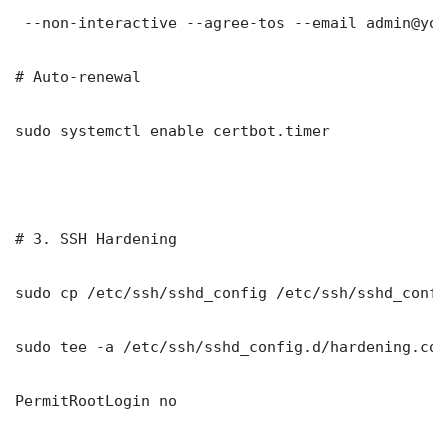
 --non-interactive --agree-tos --email admin@you
# Auto-renewal

sudo systemctl enable certbot.timer

# 3. SSH Hardening

sudo cp /etc/ssh/sshd_config /etc/ssh/sshd_config
sudo tee -a /etc/ssh/sshd_config.d/hardening.con
PermitRootLogin no
