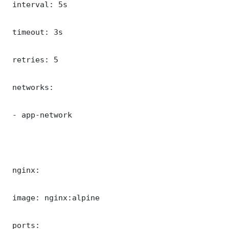
 interval: 5s

 timeout: 3s

 retries: 5

 networks:

 - app-network

 nginx:

 image: nginx:alpine

 ports:
