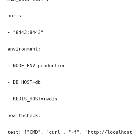
 ports:

 - "8443:8443"

 environment:

 - NODE_ENV=production

 - DB_HOST=db

 - REDIS_HOST=redis

 healthcheck:

 test: ["CMD", "curl", "-f", "http://localhost:8