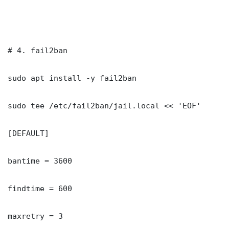
# 4. fail2ban

sudo apt install -y fail2ban

sudo tee /etc/fail2ban/jail.local << 'EOF'

[DEFAULT]

bantime = 3600

findtime = 600

maxretry = 3
