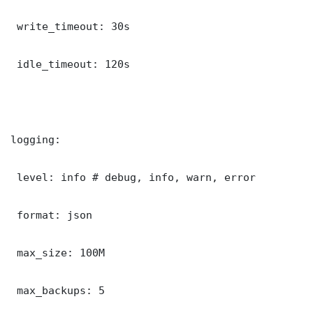
 write_timeout: 30s

 idle_timeout: 120s

logging:

 level: info # debug, info, warn, error

 format: json

 max_size: 100M

 max_backups: 5
