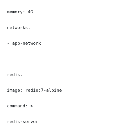
 memory: 4G

 networks:

 - app-network

 redis:

 image: redis:7-alpine

 command: >

 redis-server
