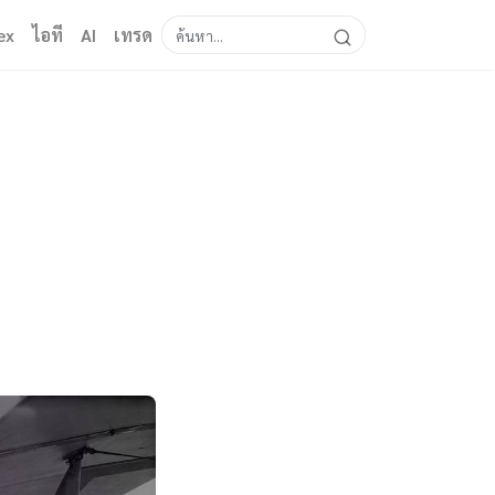
ex
ไอที
AI
เทรด