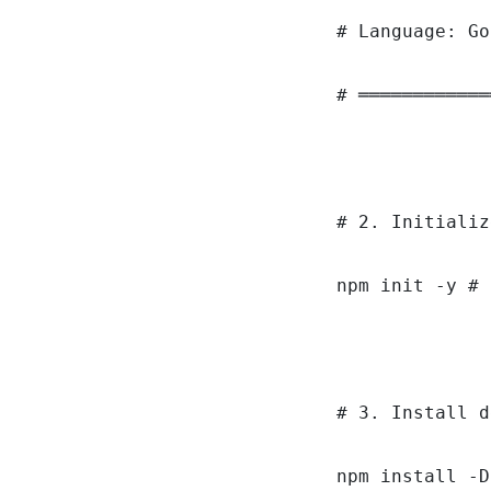
# Language: Go
# ════════════
# 2. Initializ
npm init -y # 
# 3. Install d
npm install -D