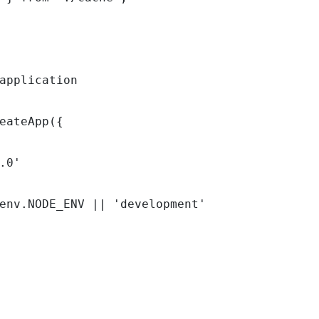
application

eateApp({

.0'

env.NODE_ENV || 'development'
