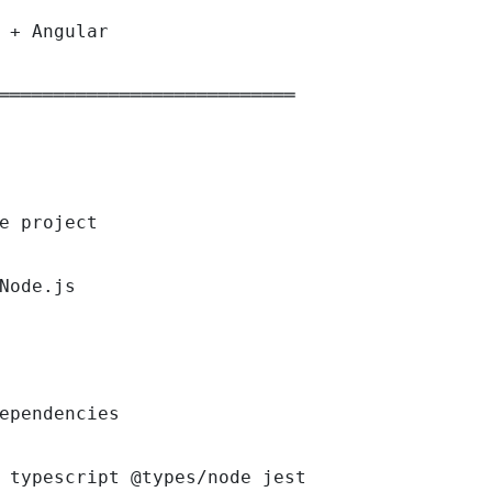
 + Angular

═══════════════════════════

e project

Node.js

ependencies

 typescript @types/node jest