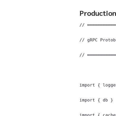
Productio
// ═══════════
// gRPC Protob
// ═══════════
import { logge
import { db } 
import { cache