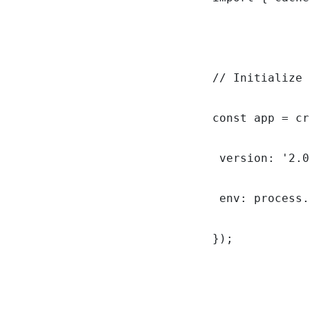
// Initialize 
const app = cr
 version: '2.0
 env: process.
});
