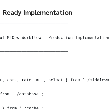
n-Ready Implementation
════════════════════════════

uf MLOps Workflow — Production Implementation
════════════════════════════

r, cors, rateLimit, helmet } from './middlewa
from './database';

 } from './cache';
