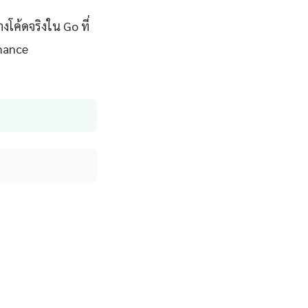
โค้ดจริงใน Go ที่
rmance