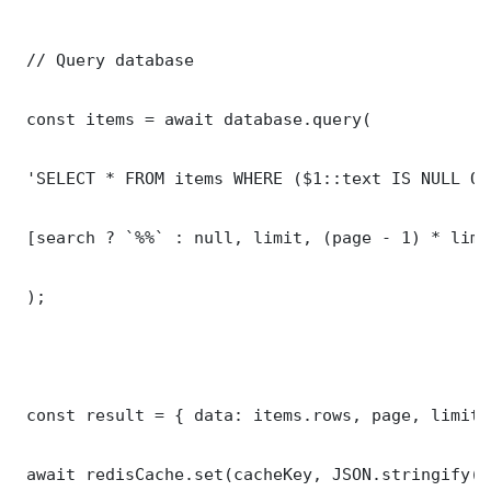
 // Query database

 const items = await database.query(

 'SELECT * FROM items WHERE ($1::text IS NULL OR
 [search ? `%%` : null, limit, (page - 1) * limit
 );

 const result = { data: items.rows, page, limit,
 await redisCache.set(cacheKey, JSON.stringify(r