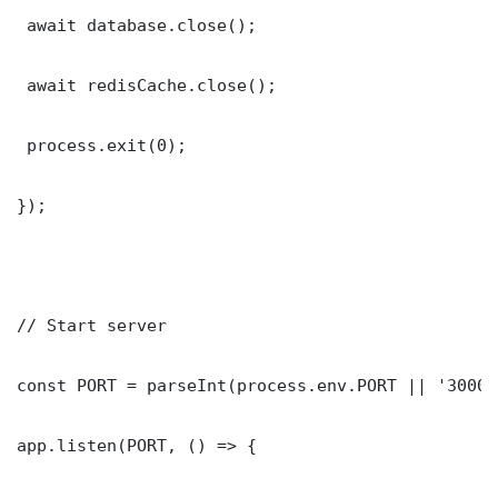
 await database.close();

 await redisCache.close();

 process.exit(0);

});

// Start server

const PORT = parseInt(process.env.PORT || '3000')
app.listen(PORT, () => {
