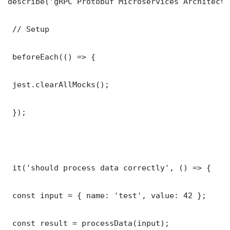
describe('gRPC Protobuf Microservices Architectu
 // Setup

 beforeEach(() => {

 jest.clearAllMocks();

 });

 it('should process data correctly', () => {

 const input = { name: 'test', value: 42 };

 const result = processData(input);
