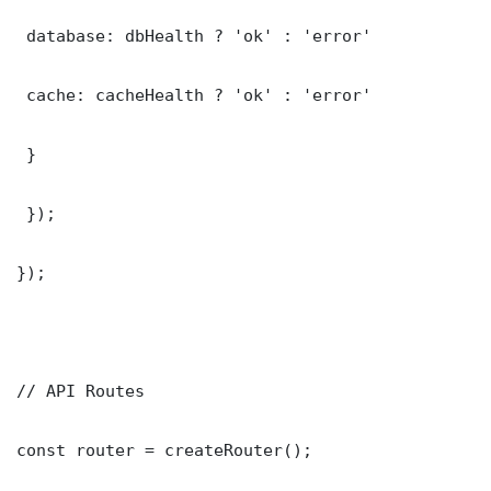
 database: dbHealth ? 'ok' : 'error'

 cache: cacheHealth ? 'ok' : 'error'

 }

 });

});

// API Routes

const router = createRouter();
