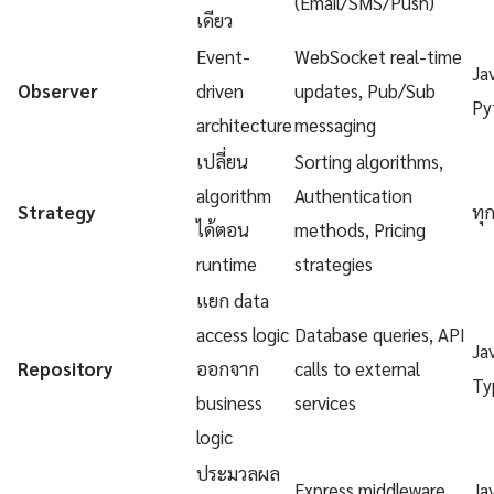
(Email/SMS/Push)
เดียว
Event-
WebSocket real-time
Ja
Observer
driven
updates, Pub/Sub
Py
architecture
messaging
เปลี่ยน
Sorting algorithms,
algorithm
Authentication
Strategy
ทุ
ได้ตอน
methods, Pricing
runtime
strategies
แยก data
access logic
Database queries, API
Ja
Repository
ออกจาก
calls to external
Ty
business
services
logic
ประมวลผล
Express middleware,
Ja