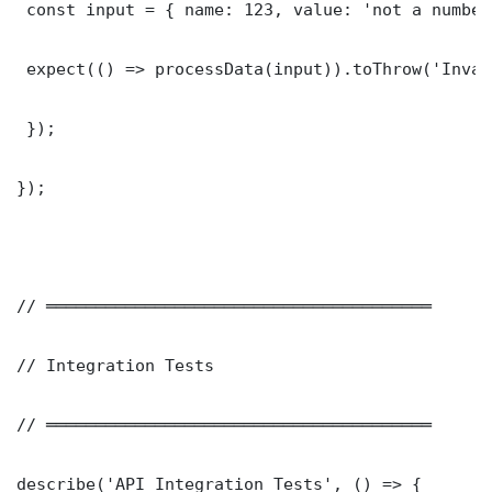
 const input = { name: 123, value: 'not a number'
 expect(() => processData(input)).toThrow('Inval
 });

});

// ═══════════════════════════════════════

// Integration Tests

// ═══════════════════════════════════════

describe('API Integration Tests', () => {
