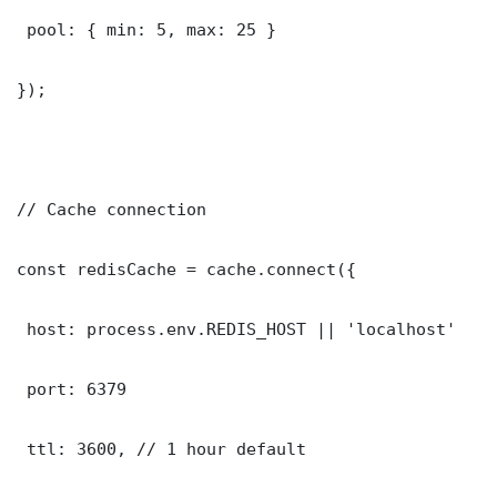
 pool: { min: 5, max: 25 }

});

// Cache connection

const redisCache = cache.connect({

 host: process.env.REDIS_HOST || 'localhost'

 port: 6379

 ttl: 3600, // 1 hour default
