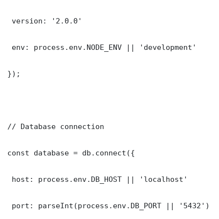
 version: '2.0.0'

 env: process.env.NODE_ENV || 'development'

});

// Database connection

const database = db.connect({

 host: process.env.DB_HOST || 'localhost'

 port: parseInt(process.env.DB_PORT || '5432')
