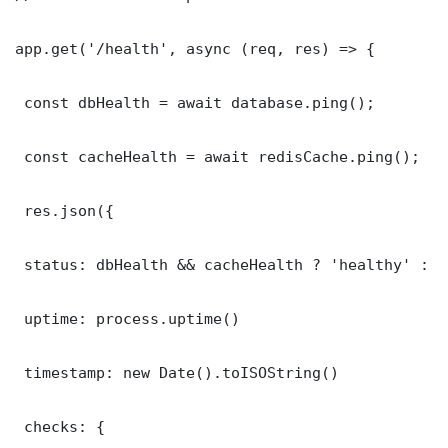
app.get('/health', async (req, res) => {

 const dbHealth = await database.ping();

 const cacheHealth = await redisCache.ping();

 res.json({

 status: dbHealth && cacheHealth ? 'healthy' : '
 uptime: process.uptime()

 timestamp: new Date().toISOString()

 checks: {
