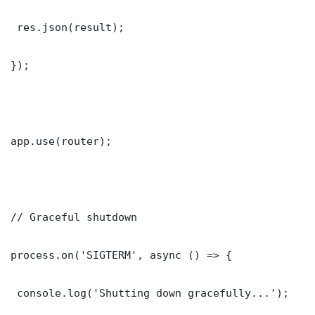
 res.json(result);

});

app.use(router);

// Graceful shutdown

process.on('SIGTERM', async () => {

 console.log('Shutting down gracefully...');
