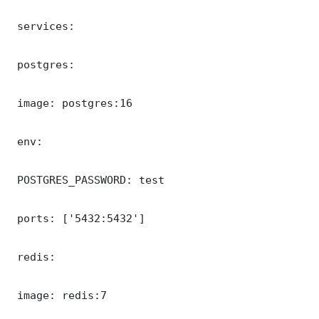
 services:

 postgres:

 image: postgres:16

 env:

 POSTGRES_PASSWORD: test

 ports: ['5432:5432']

 redis:

 image: redis:7
