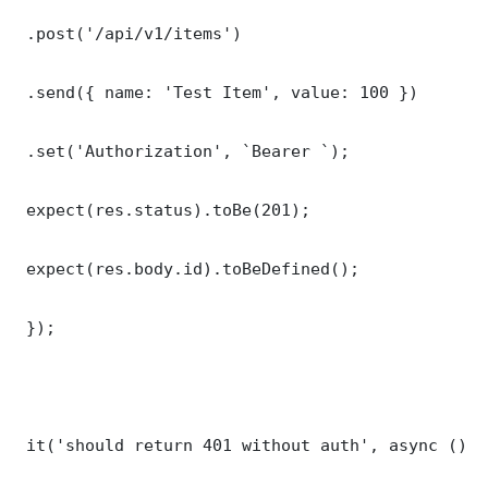
 .post('/api/v1/items')

 .send({ name: 'Test Item', value: 100 })

 .set('Authorization', `Bearer `);

 expect(res.status).toBe(201);

 expect(res.body.id).toBeDefined();

 });

 it('should return 401 without auth', async () =>