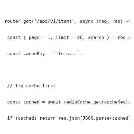
router.get('/api/v1/items', async (req, res) => {
 const { page = 1, limit = 20, search } = req.que
 const cacheKey = `items:::`;

 // Try cache first

 const cached = await redisCache.get(cacheKey);

 if (cached) return res.json(JSON.parse(cached));