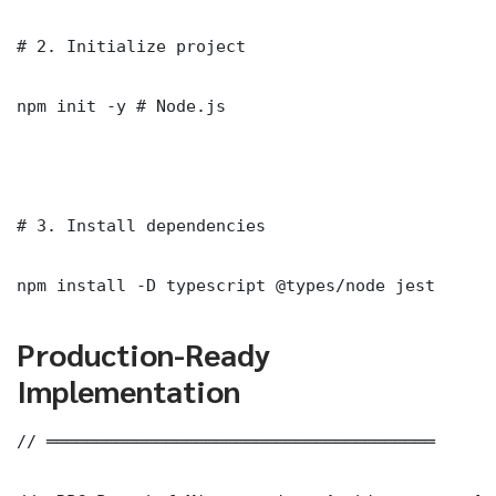
# 2. Initialize project

npm init -y # Node.js

# 3. Install dependencies

npm install -D typescript @types/node jest
Production-Ready
Implementation
// ═══════════════════════════════════════
