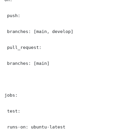
 push:

 branches: [main, develop]

 pull_request:

 branches: [main]

jobs:

 test:

 runs-on: ubuntu-latest
