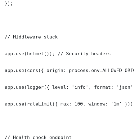
});

// Middleware stack

app.use(helmet()); // Security headers

app.use(cors({ origin: process.env.ALLOWED_ORIGI
app.use(logger({ level: 'info', format: 'json' })
app.use(rateLimit({ max: 100, window: '1m' }));

// Health check endpoint
