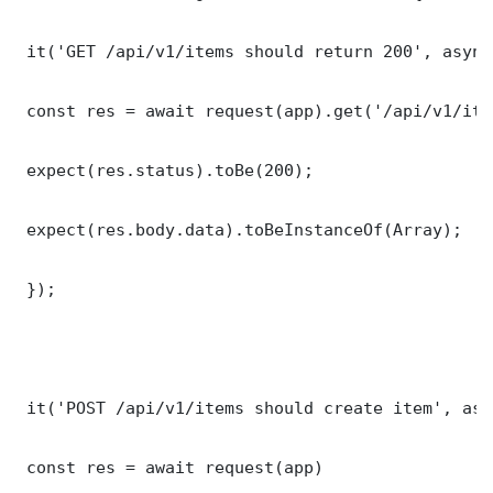
 it('GET /api/v1/items should return 200', async
 const res = await request(app).get('/api/v1/item
 expect(res.status).toBe(200);

 expect(res.body.data).toBeInstanceOf(Array);

 });

 it('POST /api/v1/items should create item', asy
 const res = await request(app)
