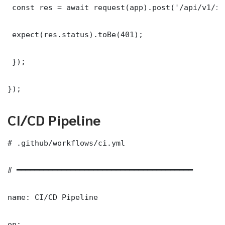
 const res = await request(app).post('/api/v1/it
 expect(res.status).toBe(401);

 });

});
CI/CD Pipeline
# .github/workflows/ci.yml

# ═══════════════════════════════════════

name: CI/CD Pipeline

on:
