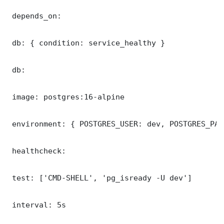
 depends_on:

 db: { condition: service_healthy }

 db:

 image: postgres:16-alpine

 environment: { POSTGRES_USER: dev, POSTGRES_PAS
 healthcheck:

 test: ['CMD-SHELL', 'pg_isready -U dev']

 interval: 5s
