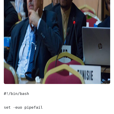
#!/bin/bash

set -euo pipefail
