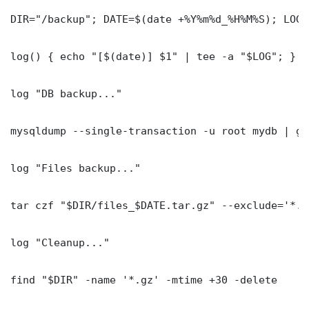
DIR="/backup"; DATE=$(date +%Y%m%d_%H%M%S); LOG=
log() { echo "[$(date)] $1" | tee -a "$LOG"; }

log "DB backup..."

mysqldump --single-transaction -u root mydb | gz
log "Files backup..."

tar czf "$DIR/files_$DATE.tar.gz" --exclude='*.l
log "Cleanup..."

find "$DIR" -name '*.gz' -mtime +30 -delete
