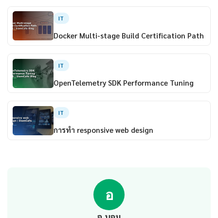
IT
Docker Multi-stage Build Certification Path
IT
OpenTelemetry SDK Performance Tuning
IT
การทํา responsive web design
อ
อ.บอม