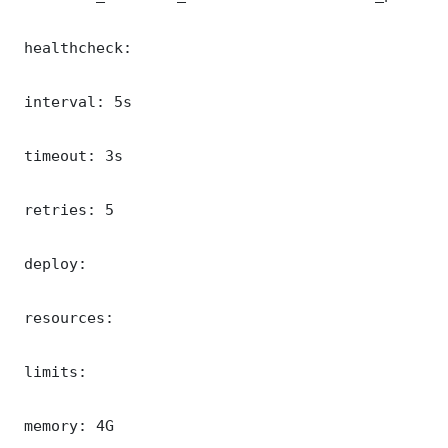
 healthcheck:

 interval: 5s

 timeout: 3s

 retries: 5

 deploy:

 resources:

 limits:

 memory: 4G
