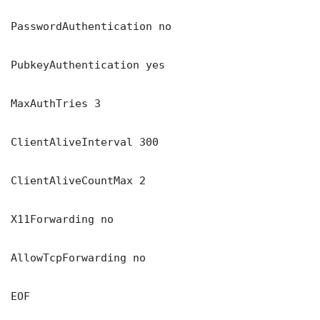
PasswordAuthentication no

PubkeyAuthentication yes

MaxAuthTries 3

ClientAliveInterval 300

ClientAliveCountMax 2

X11Forwarding no

AllowTcpForwarding no

EOF
