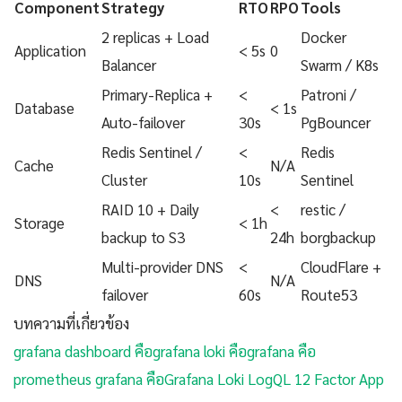
Component
Strategy
RTO
RPO
Tools
2 replicas + Load
Docker
Application
< 5s
0
Balancer
Swarm / K8s
Primary-Replica +
<
Patroni /
Database
< 1s
Auto-failover
30s
PgBouncer
Redis Sentinel /
<
Redis
Cache
N/A
Cluster
10s
Sentinel
RAID 10 + Daily
<
restic /
Storage
< 1h
backup to S3
24h
borgbackup
Multi-provider DNS
<
CloudFlare +
DNS
N/A
failover
60s
Route53
บทความที่เกี่ยวข้อง
grafana dashboard คือ
grafana loki คือ
grafana คือ
prometheus grafana คือ
Grafana Loki LogQL 12 Factor App