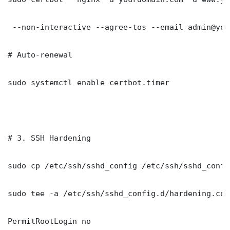
 --non-interactive --agree-tos --email admin@you
# Auto-renewal

sudo systemctl enable certbot.timer

# 3. SSH Hardening

sudo cp /etc/ssh/sshd_config /etc/ssh/sshd_config
sudo tee -a /etc/ssh/sshd_config.d/hardening.con
PermitRootLogin no
