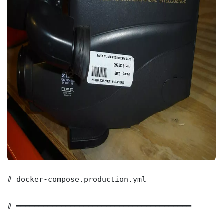
# docker-compose.production.yml

# ═══════════════════════════════════════
