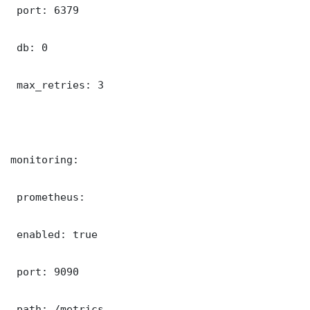
 port: 6379

 db: 0

 max_retries: 3

monitoring:

 prometheus:

 enabled: true

 port: 9090

 path: /metrics
