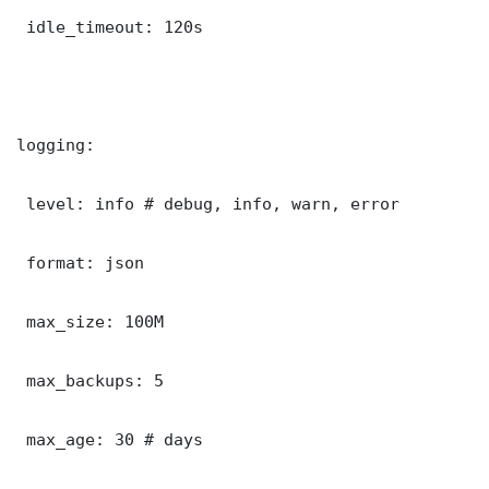
 idle_timeout: 120s

logging:

 level: info # debug, info, warn, error

 format: json

 max_size: 100M

 max_backups: 5

 max_age: 30 # days
