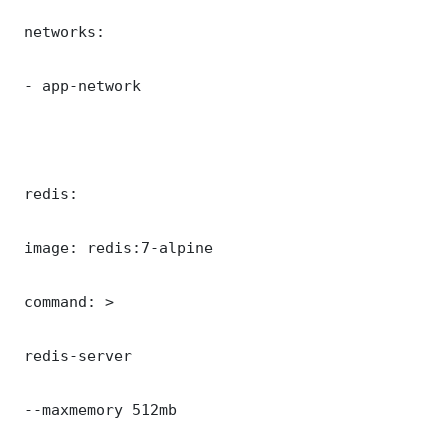
 networks:

 - app-network

 redis:

 image: redis:7-alpine

 command: >

 redis-server

 --maxmemory 512mb
