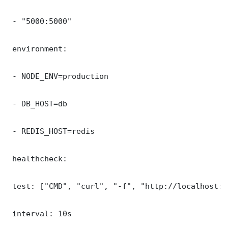
 - "5000:5000"

 environment:

 - NODE_ENV=production

 - DB_HOST=db

 - REDIS_HOST=redis

 healthcheck:

 test: ["CMD", "curl", "-f", "http://localhost:5
 interval: 10s
