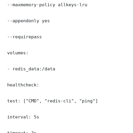
 --maxmemory-policy allkeys-lru

 --appendonly yes

 --requirepass 

 volumes:

 - redis_data:/data

 healthcheck:

 test: ["CMD", "redis-cli", "ping"]

 interval: 5s

 timeout: 3s
