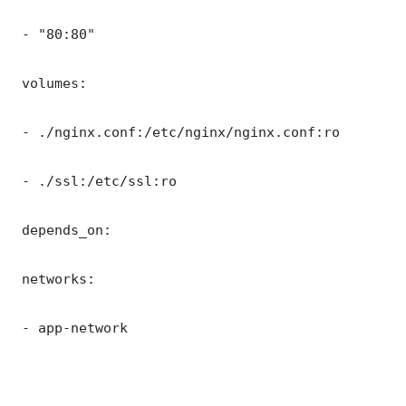
 - "80:80"

 volumes:

 - ./nginx.conf:/etc/nginx/nginx.conf:ro

 - ./ssl:/etc/ssl:ro

 depends_on:

 networks:

 - app-network
