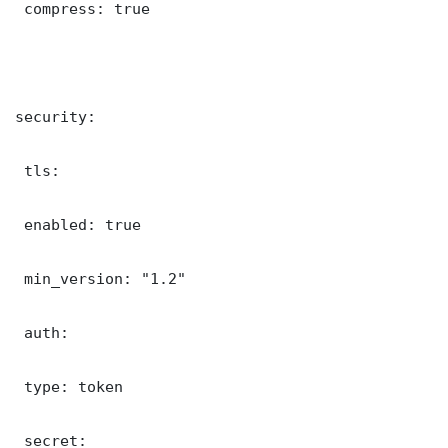
 compress: true

security:

 tls:

 enabled: true

 min_version: "1.2"

 auth:

 type: token

 secret: 
