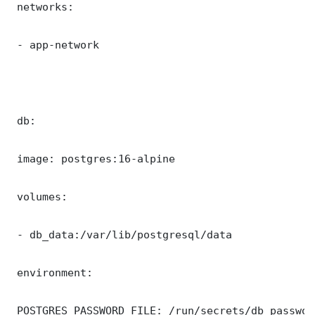
 networks:

 - app-network

 db:

 image: postgres:16-alpine

 volumes:

 - db_data:/var/lib/postgresql/data

 environment:

 POSTGRES_PASSWORD_FILE: /run/secrets/db_password