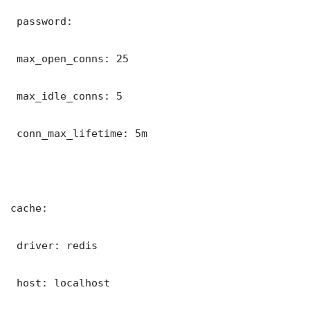
 password: 

 max_open_conns: 25

 max_idle_conns: 5

 conn_max_lifetime: 5m

cache:

 driver: redis

 host: localhost
