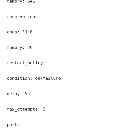
 memory: 64G

 reservations:

 cpus: '1.0'

 memory: 2G

 restart_policy:

 condition: on-failure

 delay: 5s

 max_attempts: 3

 ports:
