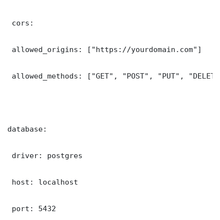
 cors:

 allowed_origins: ["https://yourdomain.com"]

 allowed_methods: ["GET", "POST", "PUT", "DELETE"
database:

 driver: postgres

 host: localhost

 port: 5432
